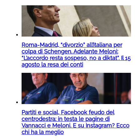
Roma-Madrid, “divorzio” all’italiana per
colpa di Schengen. Adelante Meloni:
“L’accordo resta sospeso, no a diktat”. Il 15
agosto la resa dei conti
Partiti e social, Facebook feudo del
centrodestra: in testa le pagine di
Vannacci e Meloni. E su Instagram? Ecco
chi ha la meglio