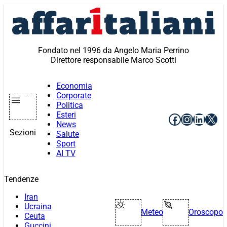
Vai
al
contenuto
Fondato nel 1996 da Angelo Maria Perrino
Direttore responsabile Marco Scotti
Economia
Corporate
Politica
Esteri
Facebook
Instagr
Linke
X
News
Sezioni
Salute
Sport
AI TV
Tendenze
Iran
Ucraina
Meteo
Oroscopo
Ceuta
Guccini