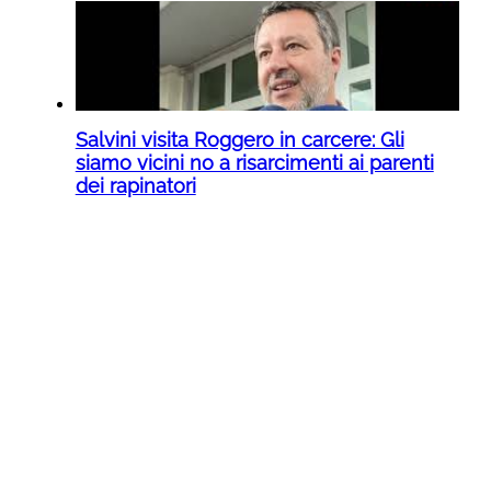
Salvini visita Roggero in carcere: Gli
siamo vicini no a risarcimenti ai parenti
dei rapinatori