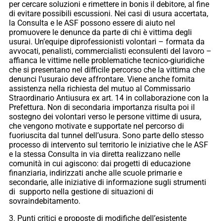
per cercare soluzioni e rimettere in bonis il debitore, al fine
di evitare possibili escussioni. Nei casi di usura accertata,
la Consulta e le ASF possono essere di aiuto nel
promuovere le denunce da parte di chi è vittima degli
usurai. Un’equipe diprofessionisti volontari – formata da
avvocati, penalisti, commercialisti econsulenti del lavoro –
affianca le vittime nelle problematiche tecnico-giuridiche
che si presentano nel difficile percorso che la vittima che
denunci l’usuraio deve affrontare. Viene anche fornita
assistenza nella richiesta del mutuo al Commissario
Straordinario Antiusura ex art. 14 in collaborazione con la
Prefettura. Non di secondaria importanza risulta poi il
sostegno dei volontari verso le persone vittime di usura,
che vengono motivate e supportate nel percorso di
fuoriuscita dal tunnel dell’usura. Sono parte dello stesso
processo di intervento sul territorio le iniziative che le ASF
e la stessa Consulta in via diretta realizzano nelle
comunità in cui agiscono: dai progetti di educazione
finanziaria, indirizzati anche alle scuole primarie e
secondarie, alle iniziative di informazione sugli strumenti
di supporto nella gestione di situazioni di
sovraindebitamento.
3. Punti critici e proposte di modifiche dell’esistente