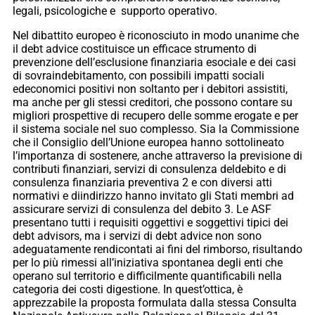
legali, psicologiche e supporto operativo.
Nel dibattito europeo è riconosciuto in modo unanime che
il debt advice costituisce un efficace strumento di
prevenzione dell’esclusione finanziaria esociale e dei casi
di sovraindebitamento, con possibili impatti sociali
edeconomici positivi non soltanto per i debitori assistiti,
ma anche per gli stessi creditori, che possono contare su
migliori prospettive di recupero delle somme erogate e per
il sistema sociale nel suo complesso. Sia la Commissione
che il Consiglio dell’Unione europea hanno sottolineato
l’importanza di sostenere, anche attraverso la previsione di
contributi finanziari, servizi di consulenza deldebito e di
consulenza finanziaria preventiva 2 e con diversi atti
normativi e diindirizzo hanno invitato gli Stati membri ad
assicurare servizi di consulenza del debito 3. Le ASF
presentano tutti i requisiti oggettivi e soggettivi tipici dei
debt advisors, ma i servizi di debt advice non sono
adeguatamente rendicontati ai fini del rimborso, risultando
per lo più rimessi all’iniziativa spontanea degli enti che
operano sul territorio e difficilmente quantificabili nella
categoria dei costi digestione. In quest’ottica, è
apprezzabile la proposta formulata dalla stessa Consulta