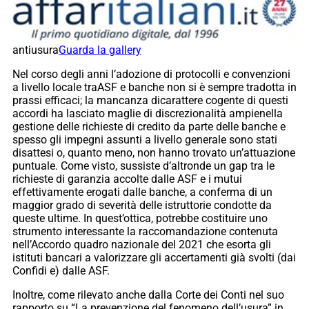
antiusura
Guarda la gallery
Nel corso degli anni l’adozione di protocolli e convenzioni
a livello locale traASF e banche non si è sempre tradotta in
prassi efficaci; la mancanza dicarattere cogente di questi
accordi ha lasciato maglie di discrezionalità ampienella
gestione delle richieste di credito da parte delle banche e
spesso gli impegni assunti a livello generale sono stati
disattesi o, quanto meno, non hanno trovato un’attuazione
puntuale. Come visto, sussiste d’altronde un gap tra le
richieste di garanzia accolte dalle ASF e i mutui
effettivamente erogati dalle banche, a conferma di un
maggior grado di severità delle istruttorie condotte da
queste ultime. In quest’ottica, potrebbe costituire uno
strumento interessante la raccomandazione contenuta
nell’Accordo quadro nazionale del 2021 che esorta gli
istituti bancari a valorizzare gli accertamenti già svolti (dai
Confidi e) dalle ASF.
Inoltre, come rilevato anche dalla Corte dei Conti nel suo
rapporto su “La prevenzione del fenomeno dell’usura” in