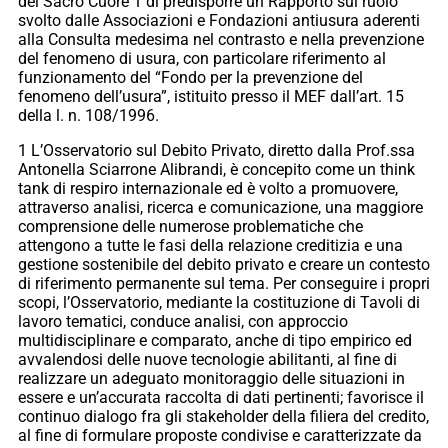
del Sacro Cuore 1 di predisporre un Rapporto sul ruolo
svolto dalle Associazioni e Fondazioni antiusura aderenti
alla Consulta medesima nel contrasto e nella prevenzione
del fenomeno di usura, con particolare riferimento al
funzionamento del “Fondo per la prevenzione del
fenomeno dell’usura”, istituito presso il MEF dall’art. 15
della l. n. 108/1996.
1 L’Osservatorio sul Debito Privato, diretto dalla Prof.ssa
Antonella Sciarrone Alibrandi, è concepito come un think
tank di respiro internazionale ed è volto a promuovere,
attraverso analisi, ricerca e comunicazione, una maggiore
comprensione delle numerose problematiche che
attengono a tutte le fasi della relazione creditizia e una
gestione sostenibile del debito privato e creare un contesto
di riferimento permanente sul tema. Per conseguire i propri
scopi, l’Osservatorio, mediante la costituzione di Tavoli di
lavoro tematici, conduce analisi, con approccio
multidisciplinare e comparato, anche di tipo empirico ed
avvalendosi delle nuove tecnologie abilitanti, al fine di
realizzare un adeguato monitoraggio delle situazioni in
essere e un’accurata raccolta di dati pertinenti; favorisce il
continuo dialogo fra gli stakeholder della filiera del credito,
al fine di formulare proposte condivise e caratterizzate da