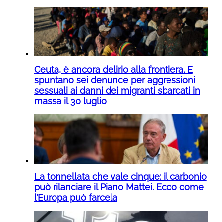
Ceuta, è ancora delirio alla frontiera. E
spuntano sei denunce per aggressioni
sessuali ai danni dei migranti sbarcati in
massa il 30 luglio
La tonnellata che vale cinque: il carbonio
può rilanciare il Piano Mattei. Ecco come
l’Europa può farcela