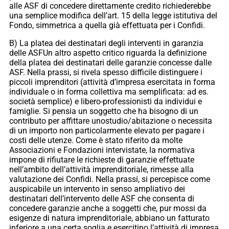
alle ASF di concedere direttamente credito richiederebbe
una semplice modifica dell’art. 15 della legge istitutiva del
Fondo, simmetrica a quella già effettuata per i Confidi.
B) La platea dei destinatari degli interventi in garanzia
delle ASFUn altro aspetto critico riguarda la definizione
della platea dei destinatari delle garanzie concesse dalle
ASF. Nella prassi, si rivela spesso difficile distinguere i
piccoli imprenditori (attività d’impresa esercitata in forma
individuale o in forma collettiva ma semplificata: ad es.
società semplice) e libero-professionisti da individui e
famiglie. Si pensia un soggetto che ha bisogno di un
contributo per affittare unostudio/abitazione o necessita
di un importo non particolarmente elevato per pagare i
costi delle utenze. Come è stato riferito da molte
Associazioni e Fondazioni intervistate, la normativa
impone di rifiutare le richieste di garanzie effettuate
nell’ambito dell’attività imprenditoriale, rimesse alla
valutazione dei Confidi. Nella prassi, si percepisce come
auspicabile un intervento in senso ampliativo dei
destinatari dell’intervento delle ASF che consenta di
concedere garanzie anche a soggetti che, pur mossi da
esigenze di natura imprenditoriale, abbiano un fatturato
inferiore a una certa soglia e esercitino l’attività di impresa