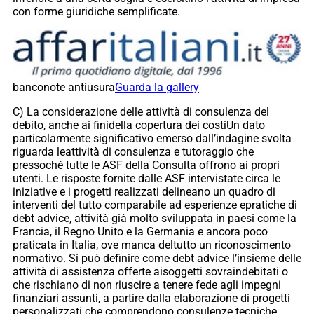
con forme giuridiche semplificate.
banconote antiusura
Guarda la gallery
C) La considerazione delle attività di consulenza del
debito, anche ai finidella copertura dei costiUn dato
particolarmente significativo emerso dall’indagine svolta
riguarda leattività di consulenza e tutoraggio che
pressoché tutte le ASF della Consulta offrono ai propri
utenti. Le risposte fornite dalle ASF intervistate circa le
iniziative e i progetti realizzati delineano un quadro di
interventi del tutto comparabile ad esperienze epratiche di
debt advice, attività già molto sviluppata in paesi come la
Francia, il Regno Unito e la Germania e ancora poco
praticata in Italia, ove manca deltutto un riconoscimento
normativo. Si può definire come debt advice l’insieme delle
attività di assistenza offerte aisoggetti sovraindebitati o
che rischiano di non riuscire a tenere fede agli impegni
finanziari assunti, a partire dalla elaborazione di progetti
personalizzati che comprendono consulenze tecniche,