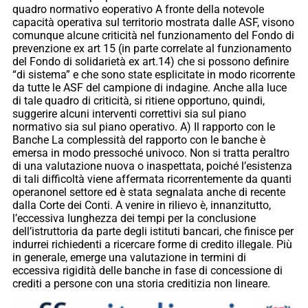
quadro normativo eoperativo A fronte della notevole
capacità operativa sul territorio mostrata dalle ASF, visono
comunque alcune criticità nel funzionamento del Fondo di
prevenzione ex art 15 (in parte correlate al funzionamento
del Fondo di solidarietà ex art.14) che si possono definire
“di sistema” e che sono state esplicitate in modo ricorrente
da tutte le ASF del campione di indagine. Anche alla luce
di tale quadro di criticità, si ritiene opportuno, quindi,
suggerire alcuni interventi correttivi sia sul piano
normativo sia sul piano operativo. A) Il rapporto con le
Banche La complessità del rapporto con le banche è
emersa in modo pressoché univoco. Non si tratta peraltro
di una valutazione nuova o inaspettata, poiché l’esistenza
di tali difficoltà viene affermata ricorrentemente da quanti
operanonel settore ed è stata segnalata anche di recente
dalla Corte dei Conti. A venire in rilievo è, innanzitutto,
l’eccessiva lunghezza dei tempi per la conclusione
dell’istruttoria da parte degli istituti bancari, che finisce per
indurrei richiedenti a ricercare forme di credito illegale. Più
in generale, emerge una valutazione in termini di
eccessiva rigidità delle banche in fase di concessione di
crediti a persone con una storia creditizia non lineare.