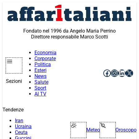
Vai
al
contenuto
Fondato nel 1996 da Angelo Maria Perrino
Direttore responsabile Marco Scotti
Economia
Corporate
Politica
Esteri
Facebook
Instagr
Linke
X
News
Sezioni
Salute
Sport
AI TV
Tendenze
Iran
Ucraina
Meteo
Oroscopo
Ceuta
Guccini