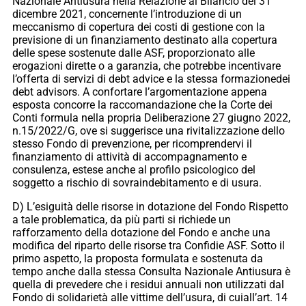
Nazionale Antiusura nella Relazione al Bilancio del 31
dicembre 2021, concernente l’introduzione di un
meccanismo di copertura dei costi di gestione con la
previsione di un finanziamento destinato alla copertura
delle spese sostenute dalle ASF, proporzionato alle
erogazioni dirette o a garanzia, che potrebbe incentivare
l’offerta di servizi di debt advice e la stessa formazionedei
debt advisors. A confortare l’argomentazione appena
esposta concorre la raccomandazione che la Corte dei
Conti formula nella propria Deliberazione 27 giugno 2022,
n.15/2022/G, ove si suggerisce una rivitalizzazione dello
stesso Fondo di prevenzione, per ricomprendervi il
finanziamento di attività di accompagnamento e
consulenza, estese anche al profilo psicologico del
soggetto a rischio di sovraindebitamento e di usura.
D) L’esiguità delle risorse in dotazione del Fondo Rispetto
a tale problematica, da più parti si richiede un
rafforzamento della dotazione del Fondo e anche una
modifica del riparto delle risorse tra Confidie ASF. Sotto il
primo aspetto, la proposta formulata e sostenuta da
tempo anche dalla stessa Consulta Nazionale Antiusura è
quella di prevedere che i residui annuali non utilizzati dal
Fondo di solidarietà alle vittime dell’usura, di cuiall’art. 14