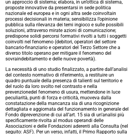
un approccio di sistema; elabora, in un’ottica di sistema,
proposte innovative da presentarsi in sede politica
nazionale ed europea e in ogni altra sede coinvoltain
processi decisionali in materia; sensibilizza l’opinione
pubblica sulla rilevanza dei temi ingioco e sulle possibili
soluzioni, attraverso mirate azioni di comunicazione;
predispone solidi percorsi formativi rivolti a tutti i soggetti
coinvolti nel fenomeno (debitori, operatori del settore
bancario-finanziario e operatori del Terzo Settore che a
diverso titolo operano per mitigare il fenomeno del
sovraindebitamento e delle nuove povertà).
La necessità di uno studio finalizzato, a partire dall’analisi
del contesto normativo di riferimento, a restituire un
quadro puntuale della presenza di talienti sul territorio e
del ruolo da loro svolto nel contrasto e nella
prevenzionedel fenomeno di usura, mettendone in luce
peculiarità, punti di forza e criticità, muoveva dalla
constatazione della mancanza sia di una ricognizione
dettagliata e aggiornata del funzionamento in generale del
Fondo diprevenzione di cui all’art. 15 sia di un’analisi più
specificamente rivolta al modus operandi delle
Associazioni e delle Fondazioni aderenti alla Consulta (nel
seguito: ASF). Per un verso, infatti, il Primo Rapporto sulla