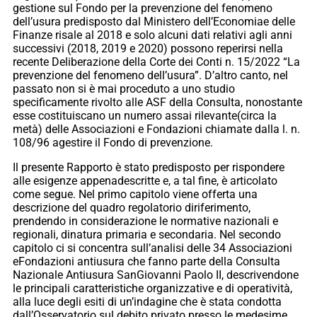
gestione sul Fondo per la prevenzione del fenomeno
dell’usura predisposto dal Ministero dell’Economiae delle
Finanze risale al 2018 e solo alcuni dati relativi agli anni
successivi (2018, 2019 e 2020) possono reperirsi nella
recente Deliberazione della Corte dei Conti n. 15/2022 “La
prevenzione del fenomeno dell’usura”. D’altro canto, nel
passato non si è mai proceduto a uno studio
specificamente rivolto alle ASF della Consulta, nonostante
esse costituiscano un numero assai rilevante(circa la
metà) delle Associazioni e Fondazioni chiamate dalla l. n.
108/96 agestire il Fondo di prevenzione.
Il presente Rapporto è stato predisposto per rispondere
alle esigenze appenadescritte e, a tal fine, è articolato
come segue. Nel primo capitolo viene offerta una
descrizione del quadro regolatorio diriferimento,
prendendo in considerazione le normative nazionali e
regionali, dinatura primaria e secondaria. Nel secondo
capitolo ci si concentra sull’analisi delle 34 Associazioni
eFondazioni antiusura che fanno parte della Consulta
Nazionale Antiusura SanGiovanni Paolo II, descrivendone
le principali caratteristiche organizzative e di operatività,
alla luce degli esiti di un’indagine che è stata condotta
dall’Osservatorio sul debito privato presso le medesime