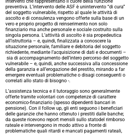
interventi che rappresentano il cuore della funzione
preventiva. L’intervento delle ASF è unintervento “di cura”
del soggetto vulnerabile, rispetto al quale le attività di
ascolto e di consulenza vengono offerte sulla base di un
vero e proprio progetto di reinserimento non solo
finanziario ma anche personale e sociale costruito sulla
singola persona. L’attività di ascolto è sia propedeutica
all’istruttoria – e, quindi, finalizzata a conoscere la
situazione personale, familiare e debitoria del soggetto
richiedente, mediante l’acquisizione di dati e documenti –
sia di accompagnamento dell’intero percorso del soggetto
vulnerabile – e, quindi, anche successiva alla concessione
della garanzia e all’erogazione del prestito, mirando a far
emergere eventuali problematiche o disagi conseguenti o
correlati allo stato di bisogno -.
L’assistenza tecnica e il tutoraggio sono generalmente
offerte tramite volontari con competenze di carattere
economico-finanziario (spesso dipendenti bancari in
pensione). Con il follow up, gli enti seguono i beneficiari
delle garanzie che hanno ottenuto i prestiti dalle banche;
da queste ricevono report mensili sullo statodel rimborso
rateale e intervengono in modo attivo a fronte di
problematiche quali ritardi e mancati pagamenti rateali,