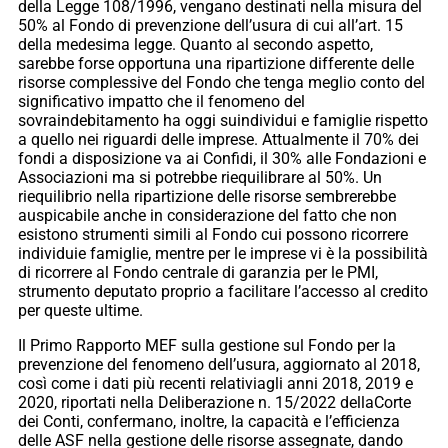
della Legge 108/1996, vengano destinati nella misura del
50% al Fondo di prevenzione dell’usura di cui all’art. 15
della medesima legge. Quanto al secondo aspetto,
sarebbe forse opportuna una ripartizione differente delle
risorse complessive del Fondo che tenga meglio conto del
significativo impatto che il fenomeno del
sovraindebitamento ha oggi suindividui e famiglie rispetto
a quello nei riguardi delle imprese. Attualmente il 70% dei
fondi a disposizione va ai Confidi, il 30% alle Fondazioni e
Associazioni ma si potrebbe riequilibrare al 50%. Un
riequilibrio nella ripartizione delle risorse sembrerebbe
auspicabile anche in considerazione del fatto che non
esistono strumenti simili al Fondo cui possono ricorrere
individuie famiglie, mentre per le imprese vi è la possibilità
di ricorrere al Fondo centrale di garanzia per le PMI,
strumento deputato proprio a facilitare l’accesso al credito
per queste ultime.
Il Primo Rapporto MEF sulla gestione sul Fondo per la
prevenzione del fenomeno dell’usura, aggiornato al 2018,
così come i dati più recenti relativiagli anni 2018, 2019 e
2020, riportati nella Deliberazione n. 15/2022 dellaCorte
dei Conti, confermano, inoltre, la capacità e l’efficienza
delle ASF nella gestione delle risorse assegnate, dando