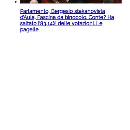
Parlamento, Bergesio stakanovista
d’Aula, Fascina da binocolo. Conte? Ha
saltato l’83,14% delle votazioni. Le
pagelle