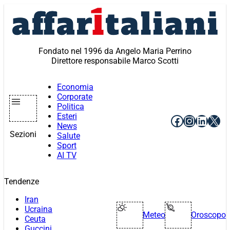
Vai
al
contenuto
Fondato nel 1996 da Angelo Maria Perrino
Direttore responsabile Marco Scotti
Economia
Corporate
Politica
Esteri
Facebook
Instagr
Linke
X
News
Sezioni
Salute
Sport
AI TV
Tendenze
Iran
Ucraina
Meteo
Oroscopo
Ceuta
Guccini