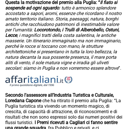
Questa la motivazione del premio alla Puglia: “
Il fiato si
sospende ad ogni sguardo
: tutto è armonico splendore
accostato a sapori, aromi, essenze che ricordano il nostro
amato territorio italiano. Storia, paesaggi, natura, borghi
antichi che racchiudono patrimoni di inestimabile valore
per l’umanità:
Locorotondo, i Trulli di Alberobello, Ostuni,
Lecce
, i magnifici tratti della costa salentina, le antiche
masserie. Un itinerario immaginato ma non immaginario,
perché le rocce si toccano con mano, le strutture
architettoniche si presentano in tutta la loro bellezza, la
natura decanta la sua possente presenza, il mare porta
aliti di vento, il sole matura vigne e irradia gli uliveti
secolari: siamo in Puglia e non vorremmo essere altrove
”.
Secondo l’assessore all’Industria Turistica e Culturale,
Loredana Capone
che ha ritirato il premio alla Puglia: “La
Puglia turistica sta vivendo un momento magico, di
crescita, di capacità di attrazione, di riconoscimenti e di
risultati che non sono espressi solo dai numeri positivi dei
flussi turistici.
I Premi ricevuti a Cagliari ci fanno sentire
una grande squadra
, fra Pubblico e privati, e ci