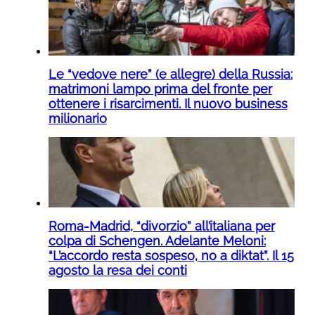
Le “vedove nere” (e allegre) della Russia:
matrimoni lampo prima del fronte per
ottenere i risarcimenti. Il nuovo business
milionario
Roma-Madrid, “divorzio” all’italiana per
colpa di Schengen. Adelante Meloni:
“L’accordo resta sospeso, no a diktat”. Il 15
agosto la resa dei conti