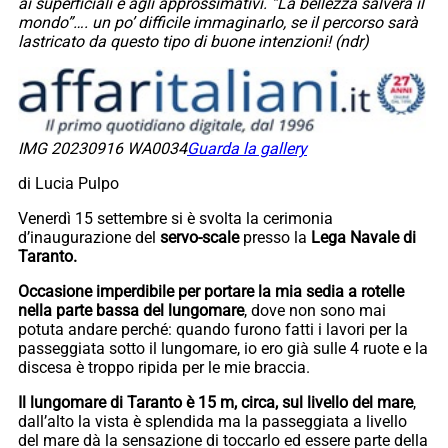
ai superficiali e agli approssimativi. “La bellezza salverà il
mondo”…. un po’ difficile immaginarlo, se il percorso sarà
lastricato da questo tipo di buone intenzioni! (ndr)
IMG 20230916 WA0034
Guarda la gallery
di Lucia Pulpo
Venerdì 15 settembre si è svolta la cerimonia
d’inaugurazione del
servo-scale
presso la
Lega Navale di
Taranto.
Occasione imperdibile per portare la mia sedia a rotelle
nella parte bassa del lungomare
, dove non sono mai
potuta andare perché: quando furono fatti i lavori per la
passeggiata sotto il lungomare, io ero già sulle 4 ruote e la
discesa è troppo ripida per le mie braccia.
Il lungomare di Taranto è 15 m, circa, sul livello del mare
,
dall’alto la vista è splendida ma la passeggiata a livello
del mare dà la sensazione di toccarlo ed essere parte della