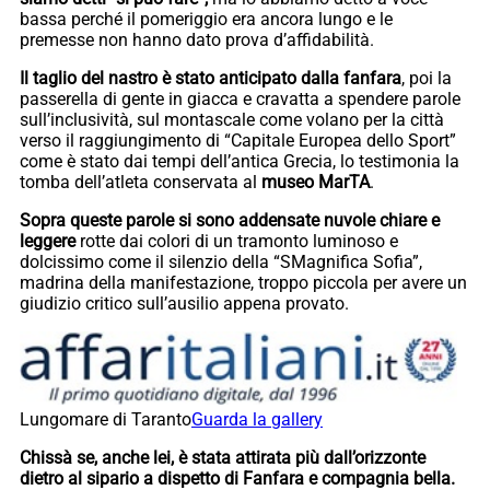
bassa perché il pomeriggio era ancora lungo e le
premesse non hanno dato prova d’affidabilità.
Il taglio del nastro è stato anticipato dalla fanfara
, poi la
passerella di gente in giacca e cravatta a spendere parole
sull’inclusività, sul montascale come volano per la città
verso il raggiungimento di “Capitale Europea dello Sport”
come è stato dai tempi dell’antica Grecia, lo testimonia la
tomba dell’atleta conservata al
museo MarTA
.
Sopra queste parole si sono addensate nuvole chiare e
leggere
rotte dai colori di un tramonto luminoso e
dolcissimo come il silenzio della “SMagnifica Sofia”,
madrina della manifestazione, troppo piccola per avere un
giudizio critico sull’ausilio appena provato.
Lungomare di Taranto
Guarda la gallery
Chissà se, anche lei, è stata attirata più dall’orizzonte
dietro al sipario a dispetto di Fanfara e compagnia bella.