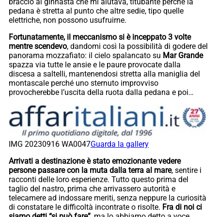
braccio al ginnasta che mi aiutava, titubante perché la
pedana è stretta al punto che altre sedie, tipo quelle
elettriche, non possono usufruirne.
Fortunatamente, il meccanismo si è inceppato 3 volte
mentre scendevo
, dandomi così la possibilità di godere del
panorama mozzafiato: il cielo spalancato su
Mar Grande
spazza via tutte le ansie e le paure provocate dalla
discesa a saltelli, mantenendosi stretta alla maniglia del
montascale perché uno sternuto improvviso
provocherebbe l’uscita della ruota dalla pedana e poi…
IMG 20230916 WA0047
Guarda la gallery
Arrivati a destinazione è stato emozionante vedere
persone passare con la muta dalla terra al mare
, sentire i
racconti delle loro esperienze. Tutto questo prima del
taglio del nastro, prima che arrivassero autorità e
telecamere ad indossare meriti, senza neppure la curiosità
di constatare le difficoltà incontrate o risolte.
Fra di noi ci
siamo detti “si può fare”,
ma lo abbiamo detto a voce