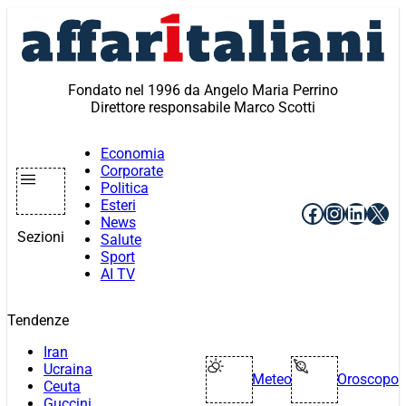
Vai
al
contenuto
Fondato nel 1996 da Angelo Maria Perrino
Direttore responsabile Marco Scotti
Economia
Corporate
Politica
Esteri
Facebook
Instagr
Linke
X
News
Sezioni
Salute
Sport
AI TV
Tendenze
Iran
Ucraina
Meteo
Oroscopo
Ceuta
Guccini