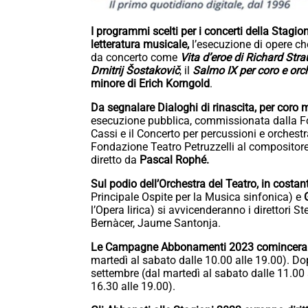
I programmi scelti per i concerti della Stag
letteratura musicale,
l’esecuzione di opere che
da concerto come
Vita d’eroe di Richard Str
Dmitrij Šostakovič
, il
Salmo IX per coro e orc
minore di Erich Korngold
.
Da segnalare Dialoghi di rinascita, per coro 
esecuzione pubblica, commissionata dalla Fon
Cassi e il Concerto per percussioni e orches
Fondazione Teatro Petruzzelli al compositor
diretto da
Pascal Rophé.
Sul podio dell’Orchestra del Teatro, in cost
Principale Ospite per la Musica sinfonica) e
l’Opera lirica) si avvicenderanno i direttori 
Bernàcer, Jaume Santonja.
Le Campagne Abbonamenti 2023 cominceranno 
martedì al sabato dalle 10.00 alle 19.00). Do
settembre (dal martedì al sabato dalle 11.00 
16.30 alle 19.00).