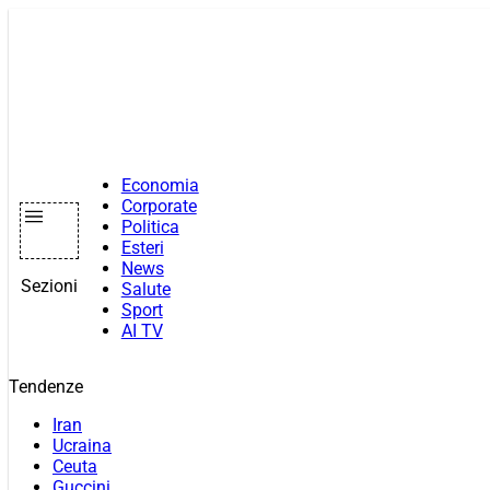
Vai
al
contenuto
Economia
Corporate
Politica
Esteri
News
Sezioni
Salute
Sport
AI TV
Tendenze
Iran
Ucraina
Ceuta
Guccini