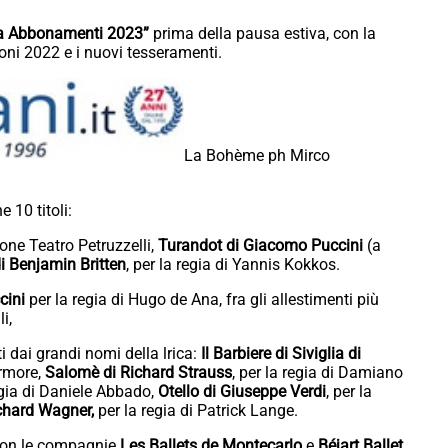
na Abbonamenti 2023”
prima della pausa estiva, con la
oni 2022 e i nuovi tesseramenti.
La Bohème ph Mirco
 10 titoli:
ne Teatro Petruzzelli,
Turandot di Giacomo Puccini
(a
i Benjamin Britten
, per la regia di Yannis Kokkos.
cini
per la regia di Hugo de Ana, fra gli allestimenti più
i,
i dai grandi nomi della lrica:
Il Barbiere di Siviglia di
ermore,
Salomè di Richard Strauss
, per la regia di Damiano
regia di Daniele Abbado,
Otello di Giuseppe Verdi
, per la
chard Wagner,
per la regia di Patrick Lange.
con le compagnie
Les Ballets de Montecarlo
e
Béjart Ballet