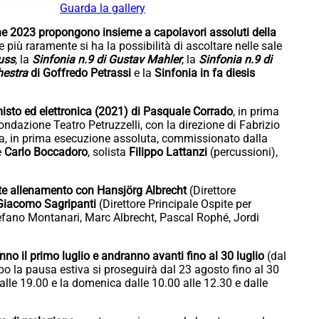
Guarda la gallery
ione 2023 propongono insieme a capolavori assoluti della
 più raramente si ha la possibilità di ascoltare nelle sale
auss
, la
Sinfonia n.9 di Gustav Mahler
, la
Sinfonia n.9 di
hestra
di Goffredo Petrassi
e la
Sinfonia in fa diesis
misto ed elettronica (2021) di Pasquale Corrado
, in prima
dazione Teatro Petruzzelli, con la direzione di Fabrizio
tra, in prima esecuzione assoluta, commissionato dalla
e
Carlo Boccadoro
, solista
Filippo Lattanzi
(percussioni),
ante allenamento con Hansjörg Albrecht
(Direttore
Giacomo Sagripanti
(Direttore Principale Ospite per
Stefano Montanari, Marc Albrecht, Pascal Rophé, Jordi
il primo luglio e andranno avanti fino al 30 luglio
(dal
po la pausa estiva si proseguirà dal 23 agosto fino al 30
alle 19.00 e la domenica dalle 10.00 alle 12.30 e dalle