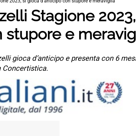
ione 2023, si gioca d’anticipo con stupore e meraviglia
zelli Stagione 2023,
n stupore e meravig
lli gioca d’anticipo e presenta con 6 mesi 
a Concertistica.