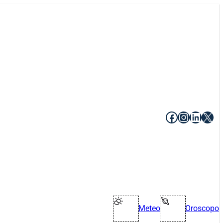
Facebook
Instagr
Linke
X
Meteo
Oroscopo