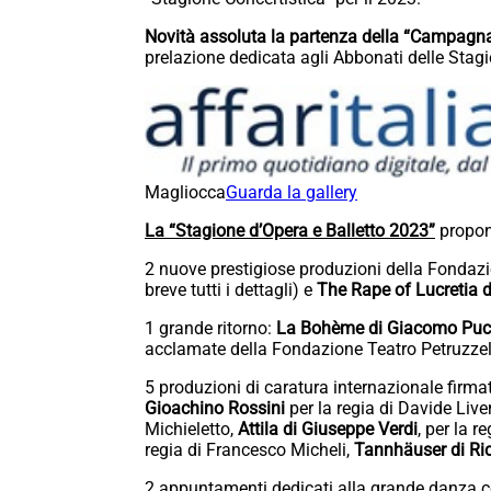
Novità assoluta la partenza della “Campag
prelazione dedicata agli Abbonati delle Stagi
Magliocca
Guarda la gallery
La “Stagione d’Opera e Balletto 2023”
propone
2 nuove prestigiose produzioni della Fondazio
breve tutti i dettagli) e
The Rape of Lucretia d
1 grande ritorno:
La Bohème di Giacomo Puc
acclamate della Fondazione Teatro Petruzzell
5 produzioni di caratura internazionale firmat
Gioachino Rossini
per la regia di Davide Liv
Michieletto,
Attila di Giuseppe Verdi
, per la 
regia di Francesco Micheli,
Tannhäuser di Ri
2 appuntamenti dedicati alla grande danza 