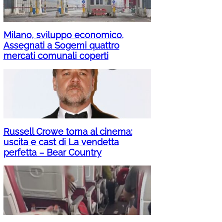
Milano, sviluppo economico.
Assegnati a Sogemi quattro
mercati comunali coperti
Russell Crowe torna al cinema:
uscita e cast di La vendetta
perfetta – Bear Country