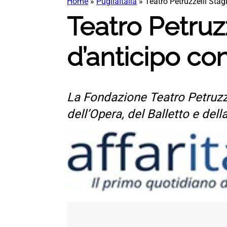
Home
»
PugliaItalia
»
Teatro Petruzzelli Stag
Teatro Petruz
d’anticipo co
La Fondazione Teatro Petruzze
dell’Opera, del Balletto e dell