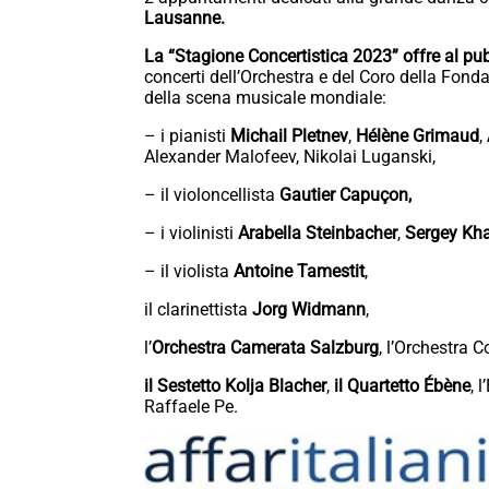
Lausanne.
La “Stagione Concertistica 2023” offre al pub
concerti dell’Orchestra e del Coro della Fonda
della scena musicale mondiale:
– i pianisti
Michail Pletnev
,
Hélène Grimaud
,
Alexander Malofeev, Nikolai Luganski,
– il violoncellista
Gautier Capuçon,
– i violinisti
Arabella Steinbacher
,
Sergey Kh
– il violista
Antoine Tamestit
,
il clarinettista
Jorg Widmann
,
l’
Orchestra Camerata Salzburg
, l’Orchestra C
il Sestetto Kolja Blacher
,
il Quartetto Ébène
, 
Raffaele Pe.