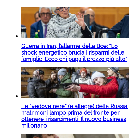
Guerra in Iran, l’allarme della Bce: “Lo
shock energetico brucia i risparmi delle
famiglie. Ecco chi paga il prezzo più alto”
Le “vedove nere” (e allegre) della Russia:
matrimoni lampo prima del fronte per
ottenere i risarcimenti. Il nuovo business
milionario