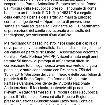
scoperto dal Partito Animalista Europeo nei canili Roma.
La Procura della Repubblica presso il Tribunale di Roma
ha aperto un fascicolo R.G.N.R. n.14531/19 a seguito
della denuncia penale del Partito Animalista Europeo
contro il dirigente Asl – Dipartimento di prevenzione
sanità animale ed igiene ed il dirigente Asl – Dipartimento
di prevenzione del canile sovrazonale e controllo del
randagismo, per omissioni d’atti d’ufficio.
Ma facciamo un passo indietro, necessario per capire da
dove parte la rivolta animalista. La quindicennale gestione
dei canali da parte di “Io Libero – Associazione Volontari
Canile di Porta Portese (AVCPP)”, riconfermata negli anni
tramite 56 rinnovi di proroga di affidamenti diretti in
convenzione tutti illegali senza avere mai vinto una gara
pubblica, è stata condannata con Delibera n. 759 del
13.07.2016 “Gestione dei canili rifugio e delle oasi feline di
proprietà di Roma Capitale” a firma del Magistrato
Raffaele Cantone, presidente dell’Autorità Nazionale
Anticorruzione. Il fascicolo, contenete atti penalmente
rilevanti, è stato trasmesso alla Procura della Repubblica
presso il Tribunale di Roma ed alla Procura Regionale
presso la Sezione Giurisdizionale Lazio della Corte dei