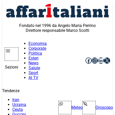
Vai
al
contenuto
Fondato nel 1996 da Angelo Maria Perrino
Direttore responsabile Marco Scotti
Economia
Corporate
Politica
Esteri
Facebook
Instagr
Linke
X
News
Sezioni
Salute
Sport
AI TV
Tendenze
Iran
Ucraina
Meteo
Oroscopo
Ceuta
Guccini