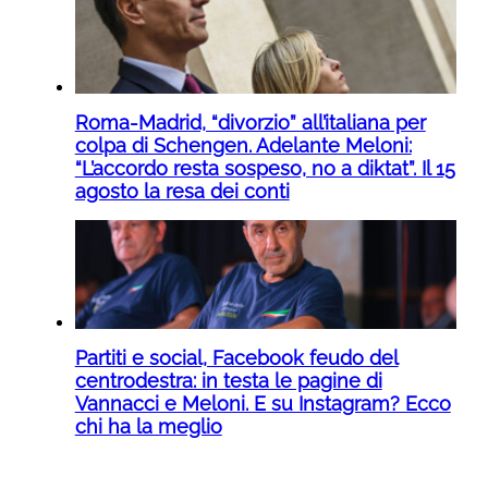
Roma-Madrid, “divorzio” all’italiana per
colpa di Schengen. Adelante Meloni:
“L’accordo resta sospeso, no a diktat”. Il 15
agosto la resa dei conti
Partiti e social, Facebook feudo del
centrodestra: in testa le pagine di
Vannacci e Meloni. E su Instagram? Ecco
chi ha la meglio