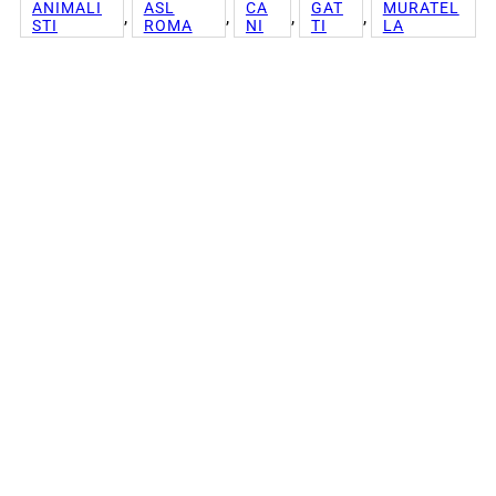
ANIMALI
ASL
CA
GAT
MURATEL
, 
, 
, 
, 
STI
ROMA
NI
TI
LA