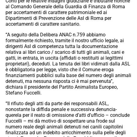
Conti per le relative indagini giudiziarie e tributarie nonché
al Comando Generale della Guardia di Finanza di Roma
per accertamenti di carattere patrimoniale ed ai
Dipartimenti di Prevenzione delle Asl di Roma per
accertamenti di carattere sanitario.
“A seguito della Delibera ANAC n.759 abbiamo
formalmente richiesto, tramite il nostro ufficio legale, ai
dirigenti Asl di competenza tutta la documentazione
relativa ai libri carico / scarico di tutti gli animali, cani e
gatti, in entrata, in uscita (affidati o restituiti ai legittimi
proprietari), deceduti. La tenuta dei libri vidimati dalla ASL
è obbligatoria per legge, visto che il Comune eroga
finanziamenti pubblici sulla base del numero degli animali
detenuti, ma nessuna risposta ci è mai pervenuta”,
dichiara il presidente del Partito Animalista Europeo,
Stefano Fuccelli.
“Il rifiuto degli atti da parte dei responsabili ASL,
nonostante la diffida penale e successiva denuncia-
querela per il reato di omissione d’atti d’ufficio – conclude
Fuccelli – mi dà motivo di sospettare una frode sul
numero reale degli animali detenuti nei canili capitolini
finalizzata ad un indebito arricchimento sulla pelle degli