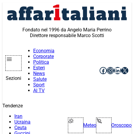
Vai
al
contenuto
Fondato nel 1996 da Angelo Maria Perrino
Direttore responsabile Marco Scotti
Economia
Corporate
Politica
Esteri
Facebook
Instagr
Linke
X
News
Sezioni
Salute
Sport
AI TV
Tendenze
Iran
Ucraina
Meteo
Oroscopo
Ceuta
Guccini