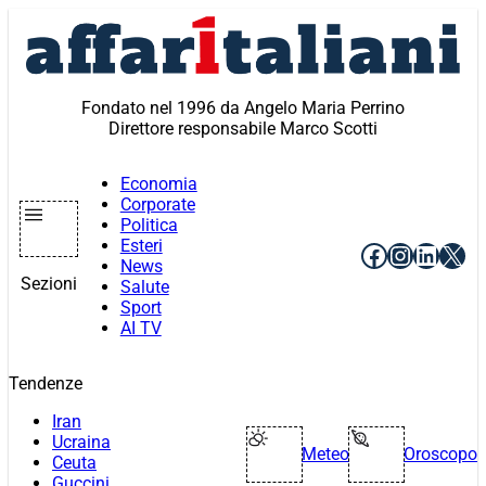
Vai
al
contenuto
Fondato nel 1996 da Angelo Maria Perrino
Direttore responsabile Marco Scotti
Economia
Corporate
Politica
Esteri
Facebook
Instagr
Linke
X
News
Sezioni
Salute
Sport
AI TV
Tendenze
Iran
Ucraina
Meteo
Oroscopo
Ceuta
Guccini