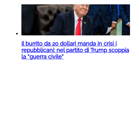
Il burrito da 20 dollari manda in crisi i
repubblicani: nel partito di Trump scoppia
la “guerra civile”