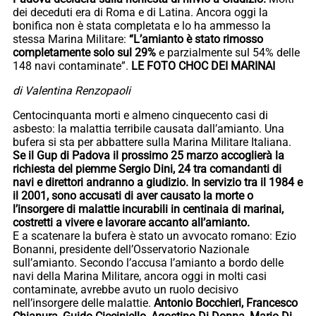
dei deceduti era di Roma e di Latina. Ancora oggi la
bonifica non è stata completata e lo ha ammesso la
stessa Marina Militare:
“L’amianto è stato rimosso
completamente solo sul 29%
e parzialmente sul 54% delle
148 navi contaminate”.
LE FOTO CHOC DEI MARINAI
di Valentina Renzopaoli
Centocinquanta morti e almeno cinquecento casi di
asbesto: la malattia terribile causata dall’amianto. Una
bufera si sta per abbattere sulla Marina Militare Italiana.
Se il Gup di Padova il prossimo 25 marzo accoglierà la
richiesta del piemme Sergio Dini, 24 tra comandanti di
navi e direttori andranno a giudizio. In servizio tra il 1984 e
il 2001, sono accusati di aver causato la morte o
l’insorgere di malattie incurabili in centinaia di marinai,
costretti a vivere e lavorare accanto all’amianto.
E a scatenare la bufera è stato un avvocato romano: Ezio
Bonanni, presidente dell’Osservatorio Nazionale
sull’amianto. Secondo l’accusa l’amianto a bordo delle
navi della Marina Militare, ancora oggi in molti casi
contaminate, avrebbe avuto un ruolo decisivo
nell’insorgere delle malattie.
Antonio Bocchieri, Francesco