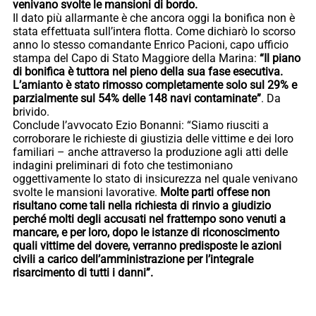
venivano svolte le mansioni di bordo.
Il dato più allarmante è che ancora oggi la bonifica non è
stata effettuata sull’intera flotta. Come dichiarò lo scorso
anno lo stesso comandante Enrico Pacioni, capo ufficio
stampa del Capo di Stato Maggiore della Marina:
“Il piano
di bonifica è tuttora nel pieno della sua fase esecutiva.
L’amianto è stato rimosso completamente solo sul 29% e
parzialmente sul 54% delle 148 navi contaminate”
. Da
brivido.
Conclude l’avvocato Ezio Bonanni: “Siamo riusciti a
corroborare le richieste di giustizia delle vittime e dei loro
familiari – anche attraverso la produzione agli atti delle
indagini preliminari di foto che testimoniano
oggettivamente lo stato di insicurezza nel quale venivano
svolte le mansioni lavorative.
Molte parti offese non
risultano come tali nella richiesta di rinvio a giudizio
perché molti degli accusati nel frattempo sono venuti a
mancare, e per loro, dopo le istanze di riconoscimento
quali vittime del dovere, verranno predisposte le azioni
civili a carico dell’amministrazione per l’integrale
risarcimento di tutti i danni”.