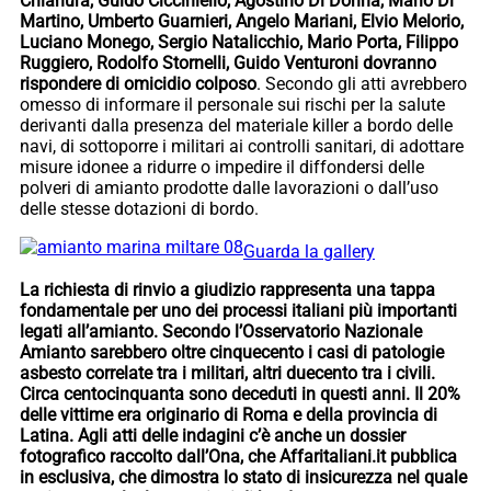
Chianura, Guido Cicciniello, Agostino Di Donna, Mario Di
Martino, Umberto Guarnieri, Angelo Mariani, Elvio Melorio,
Luciano Monego, Sergio Natalicchio, Mario Porta, Filippo
Ruggiero, Rodolfo Stornelli, Guido Venturoni dovranno
rispondere di omicidio colposo
. Secondo gli atti avrebbero
omesso di informare il personale sui rischi per la salute
derivanti dalla presenza del materiale killer a bordo delle
navi, di sottoporre i militari ai controlli sanitari, di adottare
misure idonee a ridurre o impedire il diffondersi delle
polveri di amianto prodotte dalle lavorazioni o dall’uso
delle stesse dotazioni di bordo.
Guarda la gallery
La richiesta di rinvio a giudizio rappresenta una tappa
fondamentale per uno dei processi italiani più importanti
legati all’amianto. Secondo l’Osservatorio Nazionale
Amianto sarebbero oltre cinquecento i casi di patologie
asbesto correlate tra i militari, altri duecento tra i civili.
Circa centocinquanta sono deceduti in questi anni. Il 20%
delle vittime era originario di Roma e della provincia di
Latina. Agli atti delle indagini c’è anche un dossier
fotografico raccolto dall’Ona, che Affaritaliani.it pubblica
in esclusiva, che dimostra lo stato di insicurezza nel quale