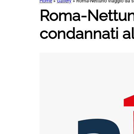
Home
»
Gallery
»
Roma-Nettuno viaggio da sc
Roma-Nettuno
condannati al