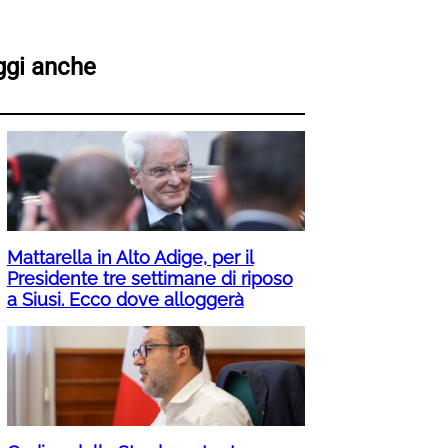
ggi anche
Mattarella in Alto Adige, per il
Presidente tre settimane di riposo
a Siusi. Ecco dove alloggerà