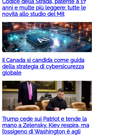
Codice della Strada, patente a 17
anni e multe più leggere: tutte le
novità allo studio del Mit
Il Canada si candida come guida
della strategia di cybersicurezza
globale
Trump cede sui Patriot e tende la
mano a Zelensky. Kiev respira, ma
l’ossigeno di Washington è agli