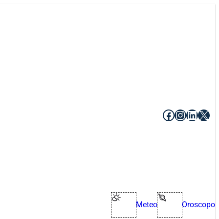
Facebook
Instagr
Linke
X
Meteo
Oroscopo