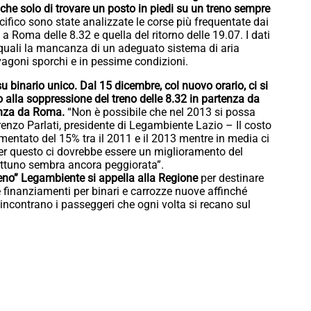
anche solo di trovare un posto in piedi su un treno sempre
ifico sono state analizzate le corse più frequentate dai
a Roma delle 8.32 e quella del ritorno delle 19.07. I dati
i quali la mancanza di un adeguato sistema di aria
 vagoni sporchi e in pessime condizioni.
su binario unico. Dal 15 dicembre, col nuovo orario, ci si
 alla soppressione del treno delle 8.32 in partenza da
rtenza da Roma.
“Non è possibile che nel 2013 si possa
renzo Parlati, presidente di Legambiente Lazio – Il costo
umentato del 15% tra il 2011 e il 2013 mentre in media ci
 per questo ci dovrebbe essere un miglioramento del
ettuno sembra ancora peggiorata”.
treno” Legambiente si appella alla Regione
per destinare
e finanziamenti per binari e carrozze nuove affinché
 incontrano i passeggeri che ogni volta si recano sul