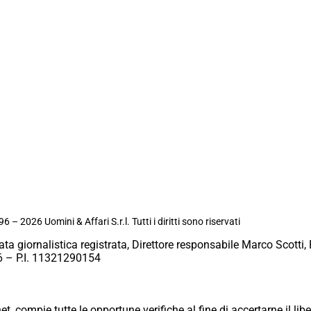
6 – 2026 Uomini & Affari S.r.l. Tutti i diritti sono riservati
ata giornalistica registrata, Direttore responsabile Marco Scotti, 
 – P.I. 11321290154
et, compie tutte le opportune verifiche al fine di accertarne il libe