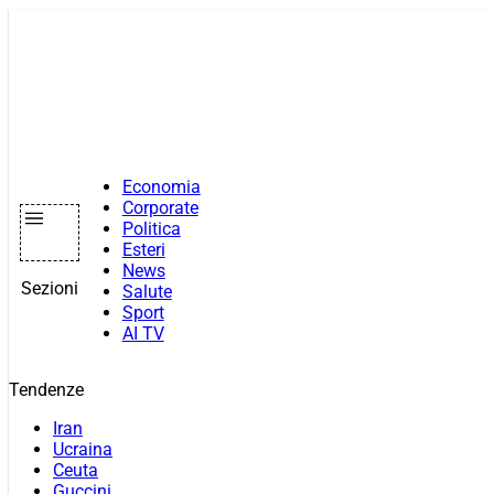
Vai
al
contenuto
Economia
Corporate
Politica
Esteri
News
Sezioni
Salute
Sport
AI TV
Tendenze
Iran
Ucraina
Ceuta
Guccini