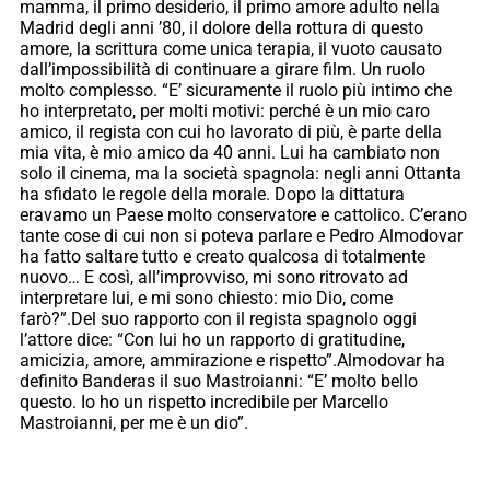
mamma, il primo desiderio, il primo amore adulto nella
Madrid degli anni ’80, il dolore della rottura di questo
amore, la scrittura come unica terapia, il vuoto causato
dall’impossibilità di continuare a girare film. Un ruolo
molto complesso. “E’ sicuramente il ruolo più intimo che
ho interpretato, per molti motivi: perché è un mio caro
amico, il regista con cui ho lavorato di più, è parte della
mia vita, è mio amico da 40 anni. Lui ha cambiato non
solo il cinema, ma la società spagnola: negli anni Ottanta
ha sfidato le regole della morale. Dopo la dittatura
eravamo un Paese molto conservatore e cattolico. C’erano
tante cose di cui non si poteva parlare e Pedro Almodovar
ha fatto saltare tutto e creato qualcosa di totalmente
nuovo… E così, all’improvviso, mi sono ritrovato ad
interpretare lui, e mi sono chiesto: mio Dio, come
farò?”.Del suo rapporto con il regista spagnolo oggi
l’attore dice: “Con lui ho un rapporto di gratitudine,
amicizia, amore, ammirazione e rispetto”.Almodovar ha
definito Banderas il suo Mastroianni: “E’ molto bello
questo. Io ho un rispetto incredibile per Marcello
Mastroianni, per me è un dio”.