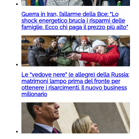
Guerra in Iran, l’allarme della Bce: “Lo
shock energetico brucia i risparmi delle
famiglie. Ecco chi paga il prezzo più alto”
Le “vedove nere” (e allegre) della Russia:
matrimoni lampo prima del fronte per
ottenere i risarcimenti. Il nuovo business
milionario