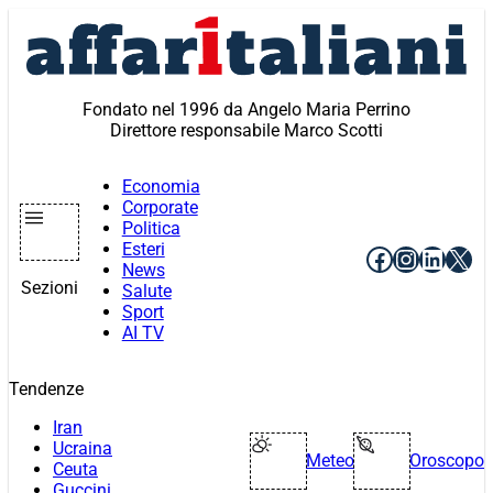
Vai
al
contenuto
Fondato nel 1996 da Angelo Maria Perrino
Direttore responsabile Marco Scotti
Economia
Corporate
Politica
Esteri
Facebook
Instagr
Linke
X
News
Sezioni
Salute
Sport
AI TV
Tendenze
Iran
Ucraina
Meteo
Oroscopo
Ceuta
Guccini