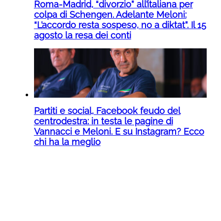
Roma-Madrid, “divorzio” all’italiana per
colpa di Schengen. Adelante Meloni:
“L’accordo resta sospeso, no a diktat”. Il 15
agosto la resa dei conti
Partiti e social, Facebook feudo del
centrodestra: in testa le pagine di
Vannacci e Meloni. E su Instagram? Ecco
chi ha la meglio