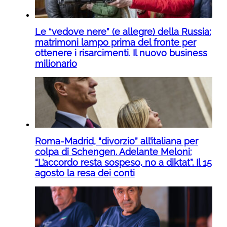
Le “vedove nere” (e allegre) della Russia:
matrimoni lampo prima del fronte per
ottenere i risarcimenti. Il nuovo business
milionario
Roma-Madrid, “divorzio” all’italiana per
colpa di Schengen. Adelante Meloni:
“L’accordo resta sospeso, no a diktat”. Il 15
agosto la resa dei conti