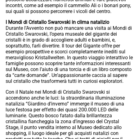
incontri, come ad esempio il cammello Ali o i bonari pony,
sui quali si possono percorrere i vicoli del centro.
I Mondi di Cristallo Swarovski in clima natalizio
Durante l’Avvento non può mancare una visita ai Mondi di
Cristallo Swarovski, l’opera museale del gigante dei
cristalli è in grado di accogliere adulti e bambini, e,
soprattutto, farli divertire. Il tour del Gigante offre per
esempio prospettive e scorci completamente inediti sul
meraviglioso Kristallwelten. In questo viaggio interattivo le
famiglie possono scoprire tante informazioni interessanti
sul Museo, con l’aiuto di una torcia e di un libro composto
da “carte domande”. Un’appassionante caccia al sapere
sul cristallo che trasformerà tutti in curiosi esploratori.
Con il Natale nei Mondi di Cristallo Swarovski si
accendono anche le luci: la straordinaria illuminazione
natalizia “Giardino d’inverno” immerge il museo di una
luce festosa per effetto dei quasi 200.000 LED delle
luminarie. Questo bosco fatato dalla brillantezza
cristallina fiancheggia la zona d’ingresso del Crystal
Stage, il punto vendita interno al Museo dedicato allo
shopping, il luogo ideale per gli acquisti natalizi con