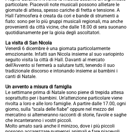
particolare. Piacevoli note musicali possono allietare le
giornate di attesa, spesso cariche di fretta e tensione. A
Hall l’atmosfera è creata da cori e bande di strumenti a
fiato: sono per lo più gruppi musicali regionali, ma anche
provenienti da città vicine, che dalle 18.00 di sera suonano
quotidianamente per la gioia degli ascoltatori.
La visita di San Nicola
Venerdì 6 dicembre è una giornata particolarmente
emozionante. Infatti san Nicola insieme al suo variopinto
seguito visita la città di Hall. Davanti al mercato
dell’Avvento si fermerà a salutare tutti, tenendo il suo
tradizionale discorso e intonando insieme ai bambini i
canti di Natale.
Un avvento a misura di famiglia
Le settimane prima di Natale sono piene di trepida attesa
soprattutto per i bambini. Un’attenzione particolare viene
rivolta a loro e alle loro famiglie. A partire dalle 17.00, ogni
giorno, sulla “scala delle fiabe” oppure nel mezzo del
mercatino si alterneranno racconti di storie, favole e saghe
che incanteranno i vostri piccoli.
Molto amato sarà anche il minizoo, dove i più piccoli
possono accarezzare numerosi animali e fare piacevoli