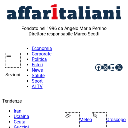
Vai
al
contenuto
Fondato nel 1996 da Angelo Maria Perrino
Direttore responsabile Marco Scotti
Economia
Corporate
Politica
Esteri
Facebook
Instagr
Linke
X
News
Sezioni
Salute
Sport
AI TV
Tendenze
Iran
Ucraina
Meteo
Oroscopo
Ceuta
Guccini