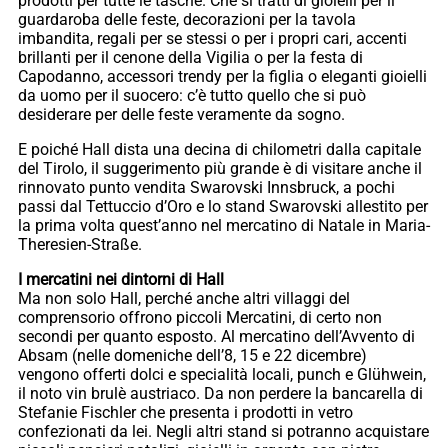
prodotti per tutte le tasche. Che si tratti di gioielli per il
guardaroba delle feste, decorazioni per la tavola
imbandita, regali per se stessi o per i propri cari, accenti
brillanti per il cenone della Vigilia o per la festa di
Capodanno, accessori trendy per la figlia o eleganti gioielli
da uomo per il suocero: c’è tutto quello che si può
desiderare per delle feste veramente da sogno.
E poiché Hall dista una decina di chilometri dalla capitale
del Tirolo, il suggerimento più grande è di visitare anche il
rinnovato punto vendita Swarovski Innsbruck, a pochi
passi dal Tettuccio d’Oro e lo stand Swarovski allestito per
la prima volta quest’anno nel mercatino di Natale in Maria-
Theresien-Straße.
I mercatini nei dintorni di Hall
Ma non solo Hall, perché anche altri villaggi del
comprensorio offrono piccoli Mercatini, di certo non
secondi per quanto esposto. Al mercatino dell’Avvento di
Absam (nelle domeniche dell’8, 15 e 22 dicembre)
vengono offerti dolci e specialità locali, punch e Glühwein,
il noto vin brulè austriaco. Da non perdere la bancarella di
Stefanie Fischler che presenta i prodotti in vetro
confezionati da lei. Negli altri stand si potranno acquistare