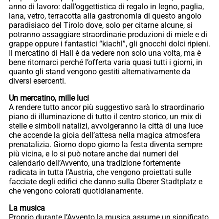
anno di lavoro: dall’oggettistica di regalo in legno, paglia,
lana, vetro, terracotta alla gastronomia di questo angolo
paradisiaco del Tirolo dove, solo per citarne alcune, si
potranno assaggiare straordinarie produzioni di miele e di
grappe oppure i fantastici “kiachl”, gli gnocchi dolci ripieni.
Il mercatino di Hall è da vedere non solo una volta, ma è
bene ritornarci perché l’offerta varia quasi tutti i giorni, in
quanto gli stand vengono gestiti alternativamente da
diversi esercenti.
Un mercatino, mille luci
A rendere tutto ancor più suggestivo sarà lo straordinario
piano di illuminazione di tutto il centro storico, un mix di
stelle e simboli natalizi, avvolgeranno la città di una luce
che accende la gioia dell’attesa nella magica atmosfera
prenatalizia. Giorno dopo giorno la festa diventa sempre
più vicina, e lo si può notare anche dai numeri del
calendario dell’Avvento, una tradizione fortemente
radicata in tutta l’Austria, che vengono proiettati sulle
facciate degli edifici che danno sulla Oberer Stadtplatz e
che vengono colorati quotidianamente.
La musica
Proprio durante l’Avvento la musica assume un significato