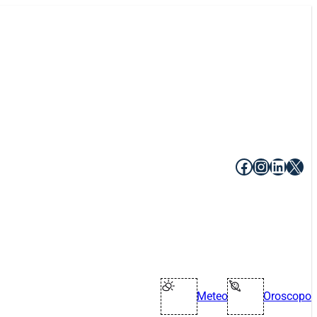
Facebook
Instagr
Linke
X
Meteo
Oroscopo