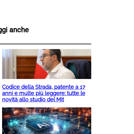
ggi anche
Codice della Strada, patente a 17
anni e multe più leggere: tutte le
novità allo studio del Mit