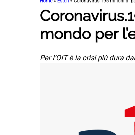
Home
»
Esteri
»
Coronavirus.195 milioni di p
Coronavirus.19
mondo per l’
Per l’OIT è la crisi più dura 