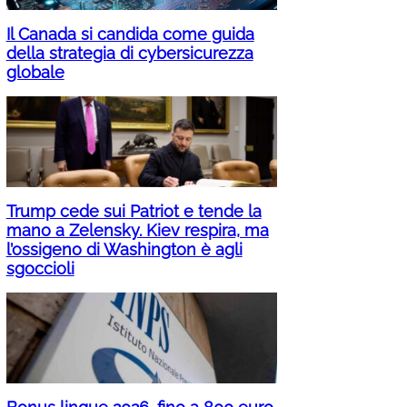
Il Canada si candida come guida
della strategia di cybersicurezza
globale
Trump cede sui Patriot e tende la
mano a Zelensky. Kiev respira, ma
l’ossigeno di Washington è agli
sgoccioli