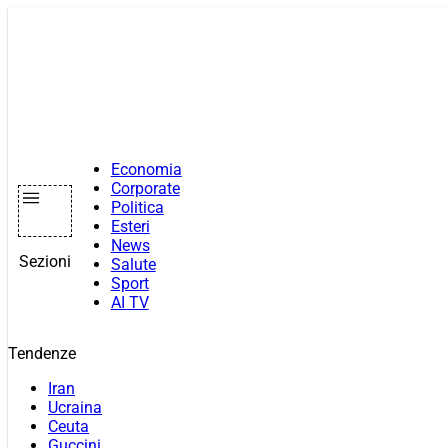
Vai
al
contenuto
Economia
Corporate
Politica
Esteri
News
Sezioni
Salute
Sport
AI TV
Tendenze
Iran
Ucraina
Ceuta
Guccini