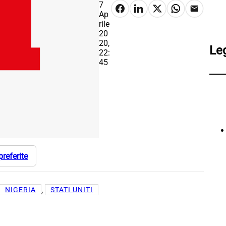
7
Ap
rile
20
20,
Le
22:
45
preferite
, 
NIGERIA
STATI UNITI