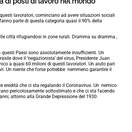
a di posti di lavoro nel mondo
questi lavoratori, cominciano ad avere situazioni sociali
e fanno parte di questa categoria quasi il 90% della
lle città rifugiandosi in zone rurali. Dramma su dramma ,
n questi Paesi sono assolutamente insufficienti. Un
asile dove il ‘negazionista’ del virus, Presidente Juan
co a quasi 60 milioni di questi lavoratori. Un aiuto pari
ari. Un niente che forse potrebbe nemmeno garantire il
le eredità che ci sta regalando il Coronavirus. Un nemico
vevano pericolosamente sottostimato e che ci sta facendo
0 anni, attorno alla Grande Depressione del 1930.