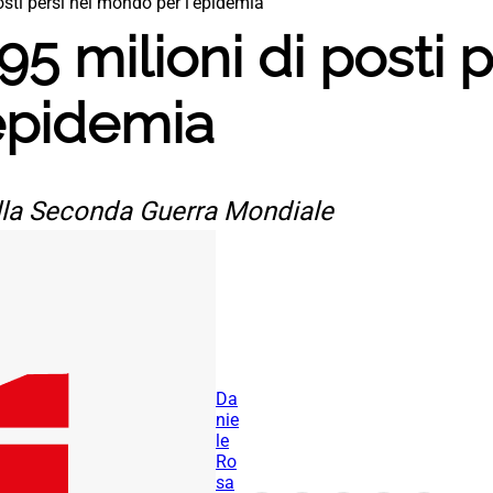
osti persi nel mondo per l’epidemia
5 milioni di posti p
epidemia
dalla Seconda Guerra Mondiale
Da
nie
le
Ro
sa