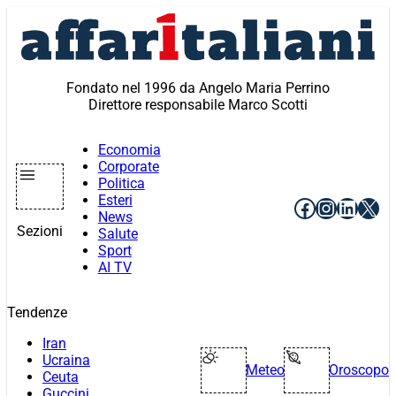
Vai
al
contenuto
Fondato nel 1996 da Angelo Maria Perrino
Direttore responsabile Marco Scotti
Economia
Corporate
Politica
Esteri
Facebook
Instagr
Linke
X
News
Sezioni
Salute
Sport
AI TV
Tendenze
Iran
Ucraina
Meteo
Oroscopo
Ceuta
Guccini