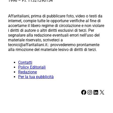
1996 – P.I. 11321290154
Affaritaliani, prima di pubblicare foto, video o testi da
internet, compie tutte le opportune verifiche al fine di
accertarne il libero regime di circolazione e non violare
i diritti di autore o altri diritti esclusivi di terzi. Per
segnalare alla redazione eventuali errori nell’uso del
materiale riservato, scriveteci a
tecnici@affaritaliani.it.: provvederemo prontamente
alla rimozione del materiale lesivo di diritti di terzi.
Contatti
Policy Editoriali
Redazione
Per la tua pubblicità
Facebook
Instagram
LinkedIn
X