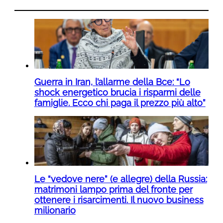
Guerra in Iran, l’allarme della Bce: “Lo
shock energetico brucia i risparmi delle
famiglie. Ecco chi paga il prezzo più alto”
Le “vedove nere” (e allegre) della Russia:
matrimoni lampo prima del fronte per
ottenere i risarcimenti. Il nuovo business
milionario