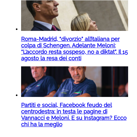
Roma-Madrid, “divorzio” all’italiana per
colpa di Schengen. Adelante Meloni:
“L’accordo resta sospeso, no a diktat”. Il 15
agosto la resa dei conti
Partiti e social, Facebook feudo del
centrodestra: in testa le pagine di
Vannacci e Meloni. E su Instagram? Ecco
chi ha la meglio