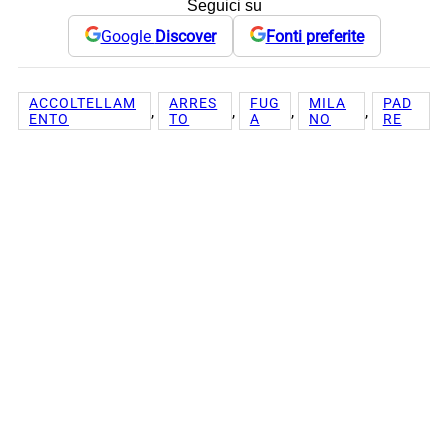
Seguici su
Google
Discover
Fonti preferite
ACCOLTELLAM
ARRES
FUG
MILA
PAD
, 
, 
, 
, 
ENTO
TO
A
NO
RE