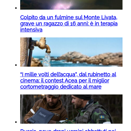
Colpito da un fulmine sul Monte Livata,
grave un ragazzo di 16 anni: è in terapia
intensiva
“I mille volti dell’acqua”, dal rubinetto al
cinema: il contest Acea per il miglior
cortometraggio dedicato al mare