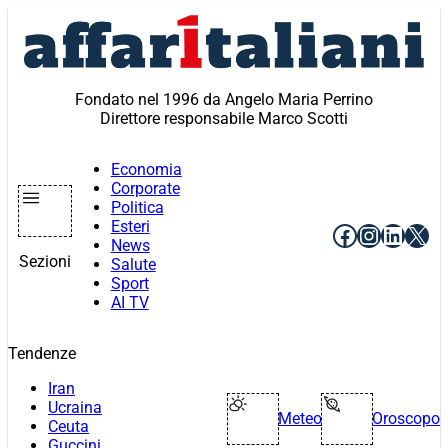
Vai
al
contenuto
Fondato nel 1996 da Angelo Maria Perrino
Direttore responsabile Marco Scotti
Economia
Corporate
Politica
Esteri
Facebook
Instagr
Linke
X
News
Sezioni
Salute
Sport
AI TV
Tendenze
Iran
Ucraina
Meteo
Oroscopo
Ceuta
Guccini