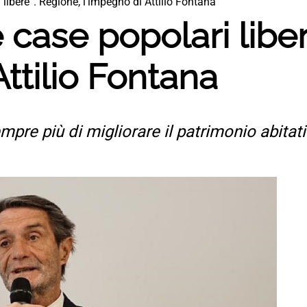
libere”. Regione, l’impegno di Attilio Fontana
 case popolari liber
Attilio Fontana
mpre più di migliorare il patrimonio abita