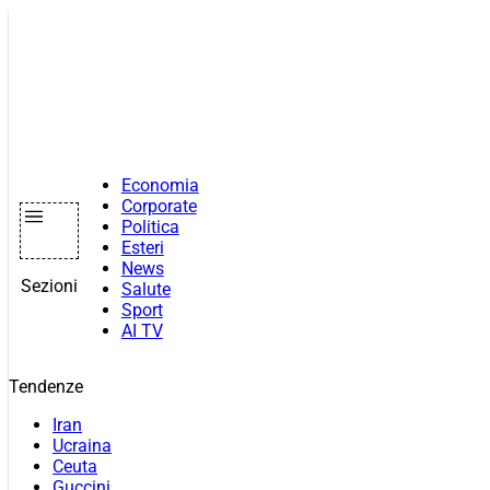
Vai
al
contenuto
Economia
Corporate
Politica
Esteri
News
Sezioni
Salute
Sport
AI TV
Tendenze
Iran
Ucraina
Ceuta
Guccini