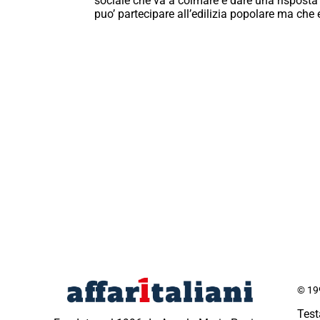
sociale che va a colmare e dare una risposta 
puo’ partecipare all’edilizia popolare ma che e’
© 199
Test