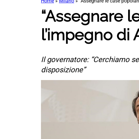
Home
»
Milano
»
“Assegnare le case popolari 
“Assegnare le
l’impegno di 
Il governatore: “Cerchiamo se
disposizione”