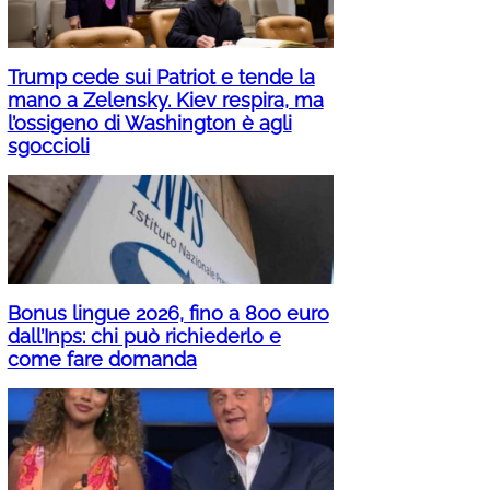
Trump cede sui Patriot e tende la
mano a Zelensky. Kiev respira, ma
l’ossigeno di Washington è agli
sgoccioli
Bonus lingue 2026, fino a 800 euro
dall’Inps: chi può richiederlo e
come fare domanda