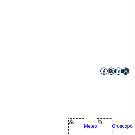
Facebook
Instagr
Linke
X
Meteo
Oroscopo