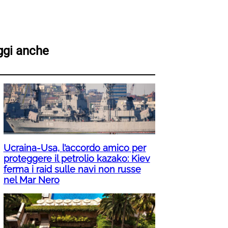
ggi anche
Ucraina-Usa, l’accordo amico per
proteggere il petrolio kazako: Kiev
ferma i raid sulle navi non russe
nel Mar Nero