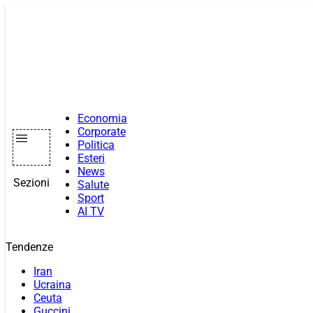
Vai
al
contenuto
Economia
Corporate
Politica
Esteri
News
Sezioni
Salute
Sport
AI TV
Tendenze
Iran
Ucraina
Ceuta
Guccini