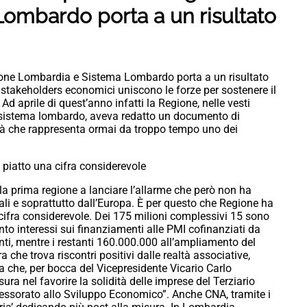
ombardo porta a un risultato
gione Lombardia e Sistema Lombardo porta a un risultato
 stakeholders economici uniscono le forze per sostenere il
d aprile di quest’anno infatti la Regione, nelle vesti
del sistema lombardo, aveva redatto un documento di
dità che rappresenta ormai da troppo tempo uno dei
 piatto una cifra considerevole
la prima regione a lanciare l’allarme che però non ha
nali e soprattutto dall’Europa. È per questo che Regione ha
cifra considerevole. Dei 175 milioni complessivi 15 sono
nto interessi sui finanziamenti alle PMI cofinanziati da
enti, mentre i restanti 160.000.000 all’ampliamento del
che trova riscontri positivi dalle realtà associative,
e, per bocca del Vicepresidente Vicario Carlo
ura nel favorire la solidità delle imprese del Terziario
sessorato allo Sviluppo Economico”. Anche CNA, tramite i