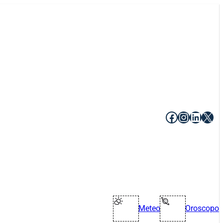
Facebook
Instagr
Linke
X
Meteo
Oroscopo