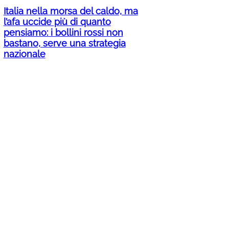
Italia nella morsa del caldo, ma
l’afa uccide più di quanto
pensiamo: i bollini rossi non
bastano, serve una strategia
nazionale