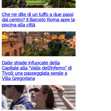
Che ne dite di un tuffo a due passi
dal centro? Il Barceló Roma apre la
piscina alla città
Dalle strade infuocate della
Capitale alla “Valle dell’Inferno” di
Tivoli: una passeggiata serale a
Villa Gregoriana