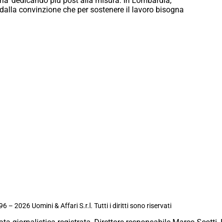
oria’ dedicando più post alla misura. In Lombardia,
dalla convinzione che per sostenere il lavoro bisogna
6 – 2026 Uomini & Affari S.r.l. Tutti i diritti sono riservati