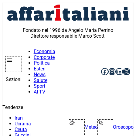
Vai
al
contenuto
Fondato nel 1996 da Angelo Maria Perrino
Direttore responsabile Marco Scotti
Economia
Corporate
Politica
Esteri
Facebook
Instagr
Linke
X
News
Sezioni
Salute
Sport
AI TV
Tendenze
Iran
Ucraina
Meteo
Oroscopo
Ceuta
Guccini