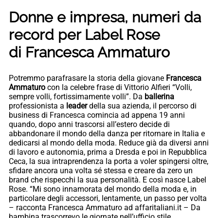
Donne e impresa, numeri da
record per Label Rose
di Francesca Ammaturo
Potremmo parafrasare la storia della giovane
Francesca
Ammaturo
con la celebre frase di Vittorio Alfieri “Volli,
sempre volli, fortissimamente volli”. Da
ballerina
professionista a
leader
della sua azienda, il percorso di
business di Francesca comincia ad appena 19 anni
quando, dopo anni trascorsi all’estero decide di
abbandonare il mondo della danza per ritornare in Italia e
dedicarsi al mondo della moda. Reduce già da diversi anni
di lavoro e autonomia, prima a Dresda e poi in Repubblica
Ceca, la sua intraprendenza la porta a voler spingersi oltre,
sfidare ancora una volta sé stessa e creare da zero un
brand che rispecchi la sua personalità. E così nasce Label
Rose. “Mi sono innamorata del mondo della moda e, in
particolare degli accessori, lentamente, un passo per volta
– racconta Francesca Ammaturo ad affaritaliani.it – Da
bambina trascorrevo le giornate nell’ufficio stile