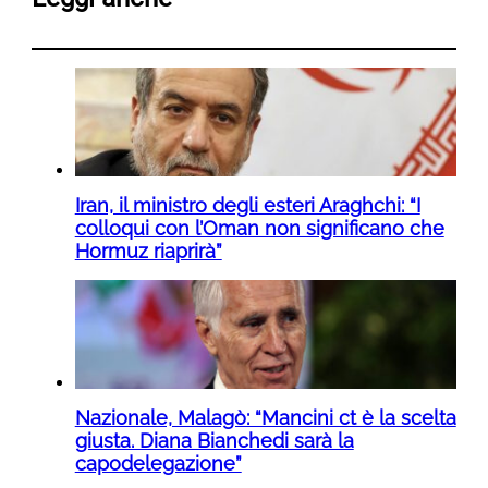
Iran, il ministro degli esteri Araghchi: “I
colloqui con l’Oman non significano che
Hormuz riaprirà”
Nazionale, Malagò: “Mancini ct è la scelta
giusta. Diana Bianchedi sarà la
capodelegazione”