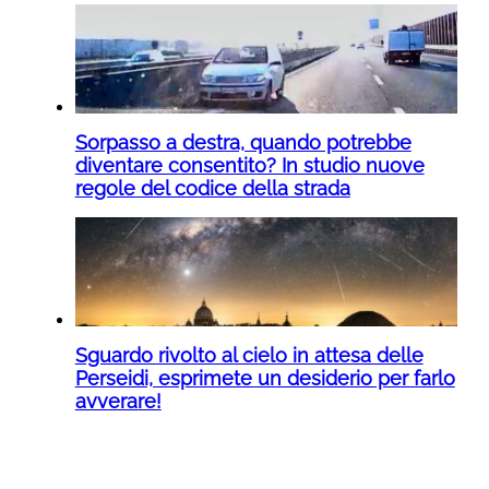
Sorpasso a destra, quando potrebbe
diventare consentito? In studio nuove
regole del codice della strada
Sguardo rivolto al cielo in attesa delle
Perseidi, esprimete un desiderio per farlo
avverare!