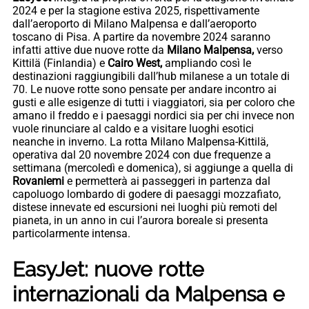
2024 e per la stagione estiva 2025, rispettivamente
dall’aeroporto di Milano Malpensa e dall’aeroporto
toscano di Pisa. A partire da novembre 2024 saranno
infatti attive due nuove rotte da
Milano Malpensa,
verso
Kittilä (Finlandia) e
Cairo West,
ampliando così le
destinazioni raggiungibili dall’hub milanese a un totale di
70. Le nuove rotte sono pensate per andare incontro ai
gusti e alle esigenze di tutti i viaggiatori, sia per coloro che
amano il freddo e i paesaggi nordici sia per chi invece non
vuole rinunciare al caldo e a visitare luoghi esotici
neanche in inverno. La rotta Milano Malpensa-Kittilä,
operativa dal 20 novembre 2024 con due frequenze a
settimana (mercoledì e domenica), si aggiunge a quella di
Rovaniemi
e permetterà ai passeggeri in partenza dal
capoluogo lombardo di godere di paesaggi mozzafiato,
distese innevate ed escursioni nei luoghi più remoti del
pianeta, in un anno in cui l’aurora boreale si presenta
particolarmente intensa.
EasyJet: nuove rotte
internazionali da Malpensa e