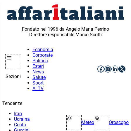
Vai
al
contenuto
Fondato nel 1996 da Angelo Maria Perrino
Direttore responsabile Marco Scotti
Economia
Corporate
Politica
Esteri
Facebook
Instagr
Linke
X
News
Sezioni
Salute
Sport
AI TV
Tendenze
Iran
Ucraina
Meteo
Oroscopo
Ceuta
Guccini