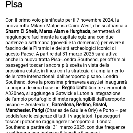
Pisa
Con il primo volo pianificato per il 7 novembre 2024, la
nuova rotta Milano Malpensa-Cairo West, che si affianca a
Sharm El Sheik, Marsa Alam e Hurghada,
permetterà di
raggiungere facilmente la capitale egiziana con due
partenze a settimana (giovedì e la domenica) per vivere il
fascino delle Piramidi e dei siti archeologici iconici di
questo Paese. A partire dal 31 marzo 2025 sarà attiva
anche la nuova tratta Pisa-Londra Southend, per offrire ai
passeggeri toscani ancora più scelta in vista della
prossima estate, in linea con la strategia di ampliamento
delle rotte internazionali dall’aeroporto pisano. Londra
Southend, dove la prossima primavera easyJet inaugurerà
la propria decima base nel
Regno Unito c
on tre aeromobili
A320neo, si aggiunge a Gatwick e Luton a integrazione
dell’ampio portafoglio di mete raggiungibili dall’aeroporto
pisano – Amsterdam,
Barcellona, Berlino, Bristol,
Manchester, Parigi
(Charles de Gaulle e Orly) e Porto – per
soddisfare le esigenze di tutti i viaggiatori. I passeggeri
toscani potranno raggiungere l’aeroporto di Londra
Southend a partire dal 31 marzo 2025, con due frequenze
a settimana con partenza il lunedì e il venerdì.