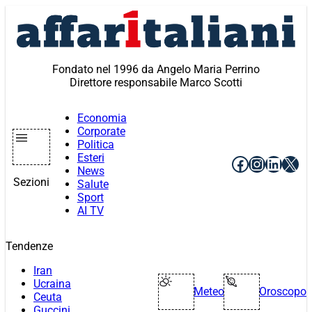
Vai
al
contenuto
Fondato nel 1996 da Angelo Maria Perrino
Direttore responsabile Marco Scotti
Economia
Corporate
Politica
Esteri
Facebook
Instagr
Linke
X
News
Sezioni
Salute
Sport
AI TV
Tendenze
Iran
Ucraina
Meteo
Oroscopo
Ceuta
Guccini