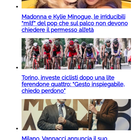
Madonna e Kylie Minogue, le irriducibili
“milf” del pop che sul palco non devono
chiedere il permesso all’età
Torino, investe ciclisti dopo una lite
ferendone quattro: “Gesto inspiegabile,
chiedo perdono”
Milano, Vannacci annuncia il suo