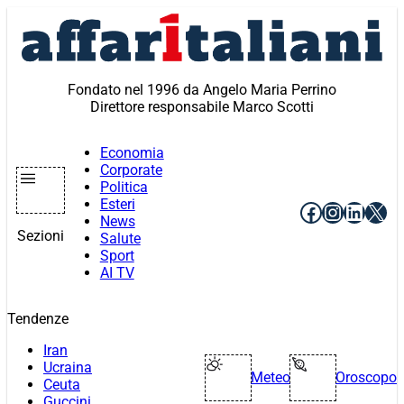
Vai
al
contenuto
Fondato nel 1996 da Angelo Maria Perrino
Direttore responsabile Marco Scotti
Economia
Corporate
Politica
Esteri
Facebook
Instagr
Linke
X
News
Sezioni
Salute
Sport
AI TV
Tendenze
Iran
Ucraina
Meteo
Oroscopo
Ceuta
Guccini