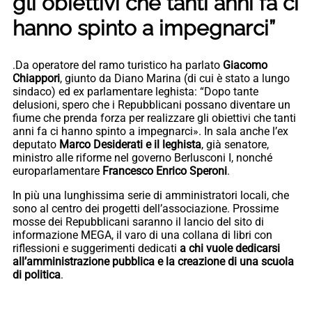
gli obiettivi che tanti anni fa ci
hanno spinto a impegnarci”
.Da operatore del ramo turistico ha parlato
Giacomo
Chiappori
, giunto da Diano Marina (di cui è stato a lungo
sindaco) ed ex parlamentare leghista: “Dopo tante
delusioni, spero che i Repubblicani possano diventare un
fiume che prenda forza per realizzare gli obiettivi che tanti
anni fa ci hanno spinto a impegnarci». In sala anche l’ex
deputato
Marco Desiderati e il leghista
, già senatore,
ministro alle riforme nel governo Berlusconi I, nonché
europarlamentare
Francesco Enrico Speroni
.
In più una lunghissima serie di amministratori locali, che
sono al centro dei progetti dell’associazione. Prossime
mosse dei Repubblicani saranno il lancio del sito di
informazione MEGA, il varo di una collana di libri con
riflessioni e suggerimenti dedicati
a chi vuole dedicarsi
all’amministrazione pubblica e la creazione di una scuola
di politica
.