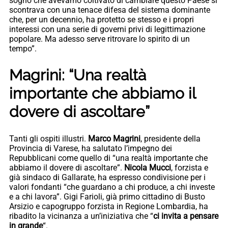
sogno che avevamo coltivato di cambiare questo Paese si
scontrava con una tenace difesa del sistema dominante
che, per un decennio, ha protetto se stesso e i propri
interessi con una serie di governi privi di legittimazione
popolare. Ma adesso serve ritrovare lo spirito di un
tempo”.
Magrini: “Una realtà
importante che abbiamo il
dovere di ascoltare”
Tanti gli ospiti illustri.
Marco Magrini
, presidente della
Provincia di Varese, ha salutato l’impegno dei
Repubblicani come quello di “una realtà importante che
abbiamo il dovere di ascoltare”.
Nicola Mucci
, forzista e
già sindaco di Gallarate, ha espresso condivisione per i
valori fondanti “che guardano a chi produce, a chi investe
e a chi lavora”. Gigi Farioli, già primo cittadino di Busto
Arsizio e capogruppo forzista in Regione Lombardia, ha
ribadito la vicinanza a un’iniziativa che “
ci invita a pensare
in grande
“.