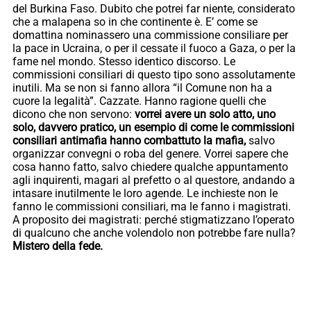
del Burkina Faso. Dubito che potrei far niente, considerato
che a malapena so in che continente è. E’ come se
domattina nominassero una commissione consiliare per
la pace in Ucraina, o per il cessate il fuoco a Gaza, o per la
fame nel mondo. Stesso identico discorso. Le
commissioni consiliari di questo tipo sono assolutamente
inutili. Ma se non si fanno allora “il Comune non ha a
cuore la legalità”. Cazzate. Hanno ragione quelli che
dicono che non servono:
vorrei avere un solo atto, uno
solo, davvero pratico, un esempio di come le commissioni
consiliari antimafia hanno combattuto la mafia,
salvo
organizzar convegni o roba del genere. Vorrei sapere che
cosa hanno fatto, salvo chiedere qualche appuntamento
agli inquirenti, magari al prefetto o al questore, andando a
intasare inutilmente le loro agende. Le inchieste non le
fanno le commissioni consiliari, ma le fanno i magistrati.
A proposito dei magistrati: perché stigmatizzano l’operato
di qualcuno che anche volendolo non potrebbe fare nulla?
Mistero della fede.