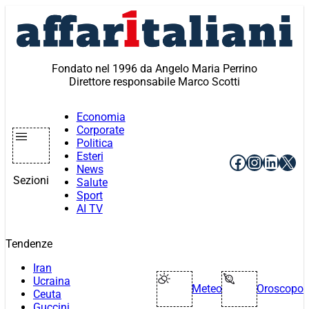
Vai
al
contenuto
Fondato nel 1996 da Angelo Maria Perrino
Direttore responsabile Marco Scotti
Economia
Corporate
Politica
Esteri
Facebook
Instagr
Linke
X
News
Sezioni
Salute
Sport
AI TV
Tendenze
Iran
Ucraina
Meteo
Oroscopo
Ceuta
Guccini