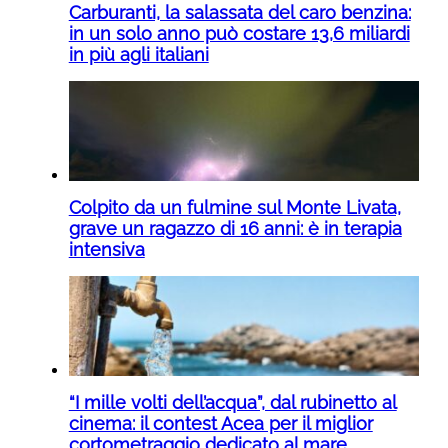
Carburanti, la salassata del caro benzina:
in un solo anno può costare 13,6 miliardi
in più agli italiani
Colpito da un fulmine sul Monte Livata,
grave un ragazzo di 16 anni: è in terapia
intensiva
“I mille volti dell’acqua”, dal rubinetto al
cinema: il contest Acea per il miglior
cortometraggio dedicato al mare