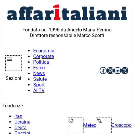
Vai
al
contenuto
Fondato nel 1996 da Angelo Maria Perrino
Direttore responsabile Marco Scotti
Economia
Corporate
Politica
Esteri
Facebook
Instagr
Linke
X
News
Sezioni
Salute
Sport
AI TV
Tendenze
Iran
Ucraina
Meteo
Oroscopo
Ceuta
Guccini