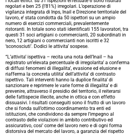
i locali etnici: su 31 ispezioni effettuate 6 sono risultati
regolari e ben 25 (l’81%) irregolari. L’operazione di
vigilanza integrata di Inps, Inail e Direzione territoriale del
lavoro, e’ stata condotta da 50 ispettori su un ampio
numero di esercizi commerciali, prevalentemente
ristoranti. In totale sono stati identificati 155 lavoratori, tra
questi 31 soci artigiani o commercianti, 20 subordinati in
nero, 12 artigiani o commercianti non iscritti e 32
‘sconosciuti’. Dodici le attivita’ sospese.
“L’attivita’ ispettiva – recita una nota dell’Inail – ha
registrato un’elevata percentuale di irregolarita’ a conferma
di diffusi fenomeni di illegalita’, evasione ed elusione e
riafferma la concreta utilita’ dell’attivita’ di contrasto
ispettivo. Tali interventi hanno la duplice finalita’ di
sanzionare e reprimere le varie forme di illegalita’ e di
prevenire, attraverso il presidio del territorio, il reiterarsi
delle fattispecie illecite, anche in ottica e con effetto
dissuasivi. I risultati conseguiti sono il frutto di un lavoro
che si fonda sull’ottimo coordinamento tra enti ed
istituzioni, che condividono da sempre l’impegno al
contrasto delle violazioni in ambito contributivo ed
assicurativo, cosi’ come del lavoro nero e di ogni forma
distorsiva del mercato del lavoro, a garanzia del rispetto