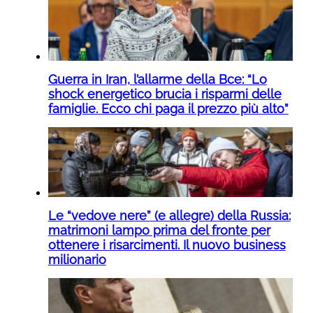
Guerra in Iran, l’allarme della Bce: “Lo
shock energetico brucia i risparmi delle
famiglie. Ecco chi paga il prezzo più alto”
Le “vedove nere” (e allegre) della Russia:
matrimoni lampo prima del fronte per
ottenere i risarcimenti. Il nuovo business
milionario