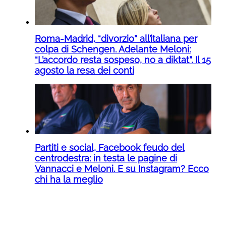
Roma-Madrid, “divorzio” all’italiana per
colpa di Schengen. Adelante Meloni:
“L’accordo resta sospeso, no a diktat”. Il 15
agosto la resa dei conti
Partiti e social, Facebook feudo del
centrodestra: in testa le pagine di
Vannacci e Meloni. E su Instagram? Ecco
chi ha la meglio