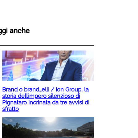
ggi anche
Brand o brand…elli / Ion Group, la
storia dell’impero silenzioso di
Pignataro incrinata da tre avvisi di
sfratto