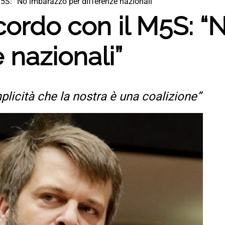
M5S: “No imbarazzo per differenze nazionali”
ccordo con il M5S: 
 nazionali”
licità che la nostra è una coalizione”