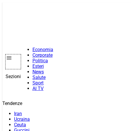
Vai
al
contenuto
Economia
Corporate
Politica
Esteri
News
Sezioni
Salute
Sport
AI TV
Tendenze
Iran
Ucraina
Ceuta
Guccini