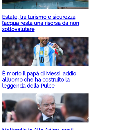
Estate, tra turismo e sicurezza
l’acqua resta una risorsa da non
sottovalutare
È morto il papà di Messi: addio
all’uomo che ha costruito la
leggenda della Pulce