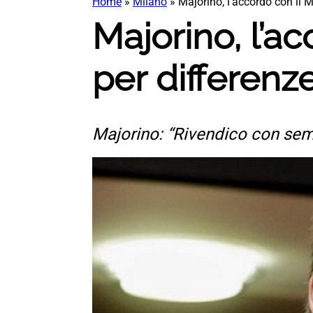
Home
»
Milano
»
Majorino, l’accordo con il 
Majorino, l’a
per differenze
Majorino: “Rivendico con semp