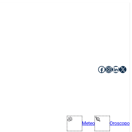
Facebook
Instagr
Linke
X
Meteo
Oroscopo