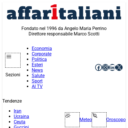
Vai
al
contenuto
Fondato nel 1996 da Angelo Maria Perrino
Direttore responsabile Marco Scotti
Economia
Corporate
Politica
Esteri
Facebook
Instagr
Linke
X
News
Sezioni
Salute
Sport
AI TV
Tendenze
Iran
Ucraina
Meteo
Oroscopo
Ceuta
Guccini