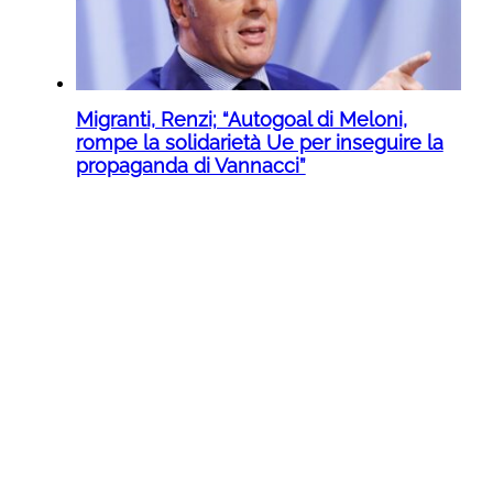
Migranti, Renzi; “Autogoal di Meloni,
rompe la solidarietà Ue per inseguire la
propaganda di Vannacci”