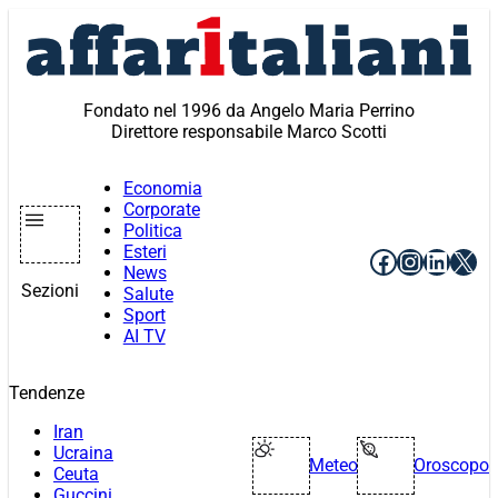
Vai
al
contenuto
Fondato nel 1996 da Angelo Maria Perrino
Direttore responsabile Marco Scotti
Economia
Corporate
Politica
Esteri
Facebook
Instagr
Linke
X
News
Sezioni
Salute
Sport
AI TV
Tendenze
Iran
Ucraina
Meteo
Oroscopo
Ceuta
Guccini