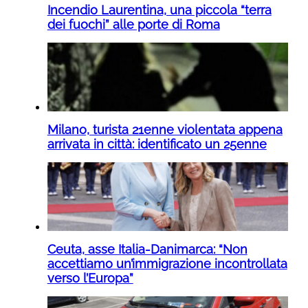
Incendio Laurentina, una piccola “terra
dei fuochi” alle porte di Roma
Milano, turista 21enne violentata appena
arrivata in città: identificato un 25enne
Ceuta, asse Italia-Danimarca: “Non
accettiamo un’immigrazione incontrollata
verso l’Europa”