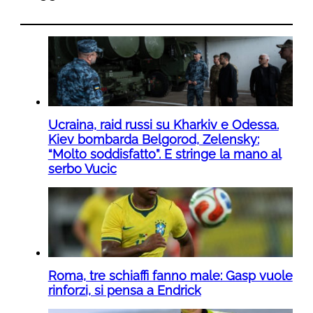
Ucraina, raid russi su Kharkiv e Odessa.
Kiev bombarda Belgorod, Zelensky:
“Molto soddisfatto”. E stringe la mano al
serbo Vucic
Roma, tre schiaffi fanno male: Gasp vuole
rinforzi, si pensa a Endrick