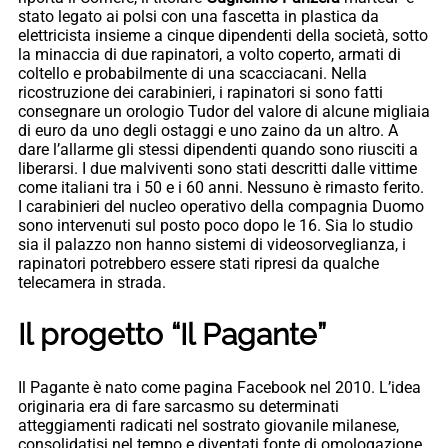
stato legato ai polsi con una fascetta in plastica da
elettricista insieme a cinque dipendenti della società, sotto
la minaccia di due rapinatori, a volto coperto, armati di
coltello e probabilmente di una scacciacani. Nella
ricostruzione dei carabinieri, i rapinatori si sono fatti
consegnare un orologio Tudor del valore di alcune migliaia
di euro da uno degli ostaggi e uno zaino da un altro. A
dare l’allarme gli stessi dipendenti quando sono riusciti a
liberarsi. I due malviventi sono stati descritti dalle vittime
come italiani tra i 50 e i 60 anni. Nessuno è rimasto ferito.
I carabinieri del nucleo operativo della compagnia Duomo
sono intervenuti sul posto poco dopo le 16. Sia lo studio
sia il palazzo non hanno sistemi di videosorveglianza, i
rapinatori potrebbero essere stati ripresi da qualche
telecamera in strada.
Il progetto “Il Pagante”
Il Pagante è nato come pagina Facebook nel 2010. L’idea
originaria era di fare sarcasmo su determinati
atteggiamenti radicati nel sostrato giovanile milanese,
consolidatisi nel tempo e diventati fonte di omologazione