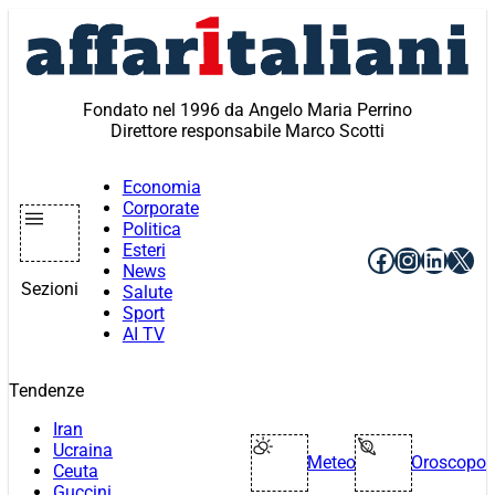
Vai
al
contenuto
Fondato nel 1996 da Angelo Maria Perrino
Direttore responsabile Marco Scotti
Economia
Corporate
Politica
Esteri
Facebook
Instagr
Linke
X
News
Sezioni
Salute
Sport
AI TV
Tendenze
Iran
Ucraina
Meteo
Oroscopo
Ceuta
Guccini