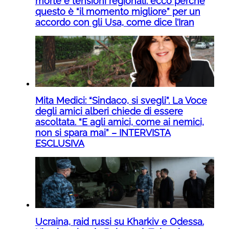
morte e tensioni regionali: ecco perché
questo è “il momento migliore” per un
accordo con gli Usa, come dice l’Iran
Mita Medici: “Sindaco, si svegli”. La Voce
degli amici alberi chiede di essere
ascoltata. “E agli amici, come ai nemici,
non si spara mai” – INTERVISTA
ESCLUSIVA
Ucraina, raid russi su Kharkiv e Odessa.