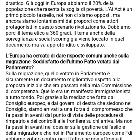
drastico. Già oggi in Europa abbiamo il 20% della
popolazione che rasenta la soglia di povertà. L’Ai Act è un
primo piccolo tassello, noi non ci siamo opposti, ma
ancora siamo lontanissimi dal proporci come attori
protagonisti in questo scenario rivoluzionario. Dobbiamo
porci il tema etico a 360 gradi. Il tema anche della
sorveglianza e social scoring già viene toccato in quel
documento ma va approfondito e sviluppato.
L’Europa ha cercato di dare risposte comuni anche sulla
migrazione. Soddisfatto dell’ultimo Patto votato dal
Parlamento?
Sulla migrazione, quello votato in Parlamento è
sicuramente un documento migliorativo rispetto alla
proposta iniziale che era passata nella mia Commissione
di competenza. Quello era un manifesto immigrazionista
a tutto tondo. Poi grazie alla mediazione fatta dal
Consiglio europeo, e dai governi di destra che siedono nel
Consiglio, siamo arrivati a una forza di compromesso che
fa passi in avanti dal punto di vista delle procedure di
rimpatrio e dei controlli alle frontiere su chi arriva. Ma non
fa passi in avanti nel dossier sulla gestione dell’asilo e
della migrazione che noi in Parlamento europeo come Fdi
abbiamo votato contro, per il fatto che non affronta il