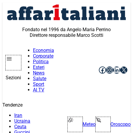
Vai
al
contenuto
Fondato nel 1996 da Angelo Maria Perrino
Direttore responsabile Marco Scotti
Economia
Corporate
Politica
Esteri
Facebook
Instagr
Linke
X
News
Sezioni
Salute
Sport
AI TV
Tendenze
Iran
Ucraina
Meteo
Oroscopo
Ceuta
Guccini