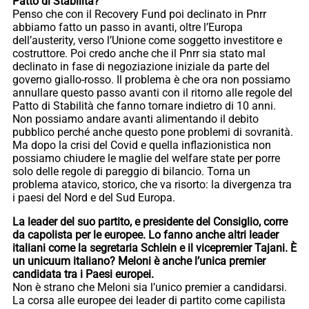
Patto di Stabilità?
Penso che con il Recovery Fund poi declinato in Pnrr
abbiamo fatto un passo in avanti, oltre l’Europa
dell’austerity, verso l’Unione come soggetto investitore e
costruttore. Poi credo anche che il Pnrr sia stato mal
declinato in fase di negoziazione iniziale da parte del
governo giallo-rosso. Il problema è che ora non possiamo
annullare questo passo avanti con il ritorno alle regole del
Patto di Stabilità che fanno tornare indietro di 10 anni.
Non possiamo andare avanti alimentando il debito
pubblico perché anche questo pone problemi di sovranità.
Ma dopo la crisi del Covid e quella inflazionistica non
possiamo chiudere le maglie del welfare state per porre
solo delle regole di pareggio di bilancio. Torna un
problema atavico, storico, che va risorto: la divergenza tra
i paesi del Nord e del Sud Europa.
La leader del suo partito, e presidente del Consiglio, corre
da capolista per le europee. Lo fanno anche altri leader
italiani come la segretaria Schlein e il vicepremier Tajani. È
un unicuum italiano? Meloni è anche l’unica premier
candidata tra i Paesi europei.
Non è strano che Meloni sia l’unico premier a candidarsi.
La corsa alle europee dei leader di partito come capilista