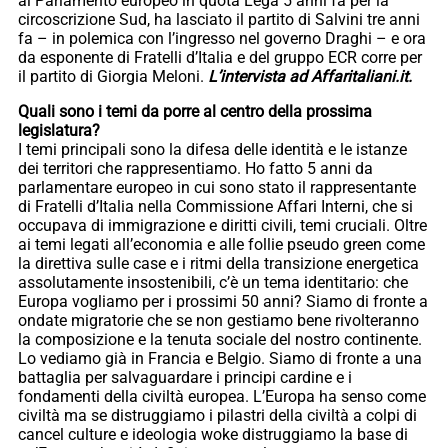
al Parlamento europeo in quota Lega 5 anni fa per la
circoscrizione Sud, ha lasciato il partito di Salvini tre anni
fa – in polemica con l’ingresso nel governo Draghi – e ora
da esponente di Fratelli d’Italia e del gruppo ECR corre per
il partito di Giorgia Meloni.
L’intervista ad Affaritaliani.it.
Quali sono i temi da porre al centro della prossima
legislatura?
I temi principali sono la difesa delle identità e le istanze
dei territori che rappresentiamo. Ho fatto 5 anni da
parlamentare europeo in cui sono stato il rappresentante
di Fratelli d’Italia nella Commissione Affari Interni, che si
occupava di immigrazione e diritti civili, temi cruciali. Oltre
ai temi legati all’economia e alle follie pseudo green come
la direttiva sulle case e i ritmi della transizione energetica
assolutamente insostenibili, c’è un tema identitario: che
Europa vogliamo per i prossimi 50 anni? Siamo di fronte a
ondate migratorie che se non gestiamo bene rivolteranno
la composizione e la tenuta sociale del nostro continente.
Lo vediamo già in Francia e Belgio. Siamo di fronte a una
battaglia per salvaguardare i principi cardine e i
fondamenti della civiltà europea. L’Europa ha senso come
civiltà ma se distruggiamo i pilastri della civiltà a colpi di
cancel culture e ideologia woke distruggiamo la base di