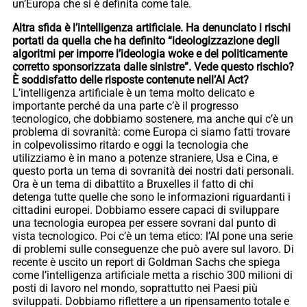
un’Europa che si è definita come tale.
Altra sfida è l’intelligenza artificiale. Ha denunciato i rischi
portati da quella che ha definito “ideologizzazione degli
algoritmi per imporre l’ideologia woke e del politicamente
corretto sponsorizzata dalle sinistre”. Vede questo rischio?
È soddisfatto delle risposte contenute nell’AI Act?
L’intelligenza artificiale è un tema molto delicato e
importante perché da una parte c’è il progresso
tecnologico, che dobbiamo sostenere, ma anche qui c’è un
problema di sovranità: come Europa ci siamo fatti trovare
in colpevolissimo ritardo e oggi la tecnologia che
utilizziamo è in mano a potenze straniere, Usa e Cina, e
questo porta un tema di sovranità dei nostri dati personali.
Ora è un tema di dibattito a Bruxelles il fatto di chi
detenga tutte quelle che sono le informazioni riguardanti i
cittadini europei. Dobbiamo essere capaci di sviluppare
una tecnologia europea per essere sovrani dal punto di
vista tecnologico. Poi c’è un tema etico: l’AI pone una serie
di problemi sulle conseguenze che può avere sul lavoro. Di
recente è uscito un report di Goldman Sachs che spiega
come l’intelligenza artificiale metta a rischio 300 milioni di
posti di lavoro nel mondo, soprattutto nei Paesi più
sviluppati. Dobbiamo riflettere a un ripensamento totale e