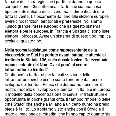
fa parte delle strategie che i partiti si danno in questa
competizione. Chi sottolinea il fatto che sia una cosa
tipicamente italiana dice il vero ma si dimentica di dire
tutta la verità. È tipicamente italiano alle elezioni europee
avere circoscrizioni territoriali e preferenze. Noi siamo
l’unico grande Paese europeo che ha questo sistema
elettorale per le europee. In Francia e Spagna ci sono liste
elettorali bloccate. Avere un sistema di questo tipo implica
scelte di questo tipo.
Nella scorsa legislatura come rappresentante della
circoscrizione Sud ha portato avanti battaglie attente al
territorio la Statale 106, sulla dosale ionica. Da eventuale
rappresentante del Nord-Ovest porrà al centro
infrastrutture e territori?
Continuerò a battermi per la realizzazione delle
infrastrutture perché penso siano fondamentali per lo
sviluppo dei territori. Penso che dobbiamo ripensare il
nostro modello di sviluppo dei territori, in Italia e in Europa.
il modello della concentrazione di servizi, infrastrutture e
opportunità in poche grandi città, il famoso “modello delle
città Stato” che anche a Milano a un certo punto ha preso
piede è fallito. Lo abbiamo visto anche con il Covid e il
moto di reazione dei cittadini che hanno capito quanto sia