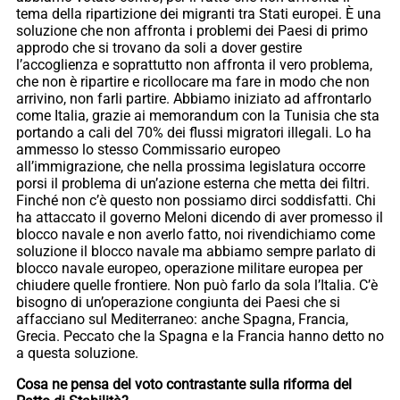
tema della ripartizione dei migranti tra Stati europei. È una
soluzione che non affronta i problemi dei Paesi di primo
approdo che si trovano da soli a dover gestire
l’accoglienza e soprattutto non affronta il vero problema,
che non è ripartire e ricollocare ma fare in modo che non
arrivino, non farli partire. Abbiamo iniziato ad affrontarlo
come Italia, grazie ai memorandum con la Tunisia che sta
portando a cali del 70% dei flussi migratori illegali. Lo ha
ammesso lo stesso Commissario europeo
all’immigrazione, che nella prossima legislatura occorre
porsi il problema di un’azione esterna che metta dei filtri.
Finché non c’è questo non possiamo dirci soddisfatti. Chi
ha attaccato il governo Meloni dicendo di aver promesso il
blocco navale e non averlo fatto, noi rivendichiamo come
soluzione il blocco navale ma abbiamo sempre parlato di
blocco navale europeo, operazione militare europea per
chiudere quelle frontiere. Non può farlo da sola l’Italia. C’è
bisogno di un’operazione congiunta dei Paesi che si
affacciano sul Mediterraneo: anche Spagna, Francia,
Grecia. Peccato che la Spagna e la Francia hanno detto no
a questa soluzione.
Cosa ne pensa del voto contrastante sulla riforma del