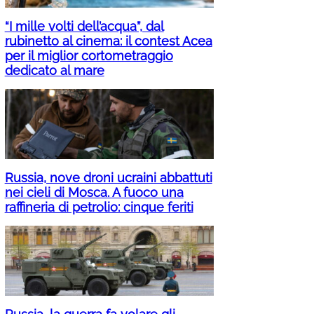
“I mille volti dell’acqua”, dal
rubinetto al cinema: il contest Acea
per il miglior cortometraggio
dedicato al mare
Russia, nove droni ucraini abbattuti
nei cieli di Mosca. A fuoco una
raffineria di petrolio: cinque feriti