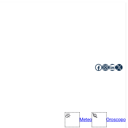
Facebook
Instagr
Linke
X
Meteo
Oroscopo