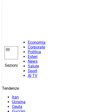
Vai
al
contenuto
Economia
Corporate
Politica
Esteri
News
Sezioni
Salute
Sport
AI TV
Tendenze
Iran
Ucraina
Ceuta
Guccini