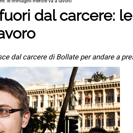
ere: le immagini mentre va a lavoro
fuori dal carcere: 
avoro
e dal carcere di Bollate per andare a prest