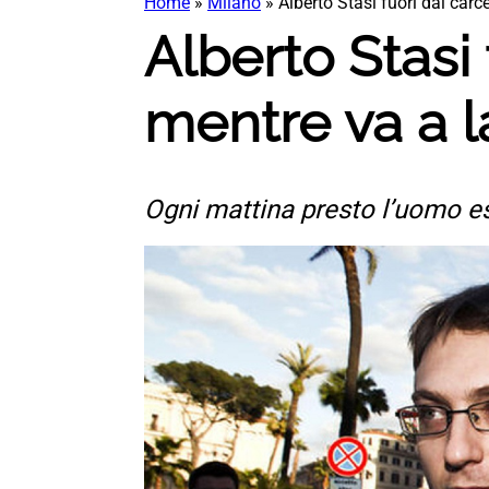
Home
»
Milano
»
Alberto Stasi fuori dal carc
Alberto Stasi 
mentre va a l
Ogni mattina presto l’uomo esc