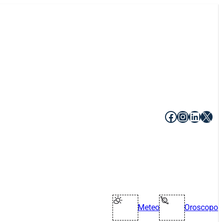
Facebook
Instagr
Linke
X
Meteo
Oroscopo