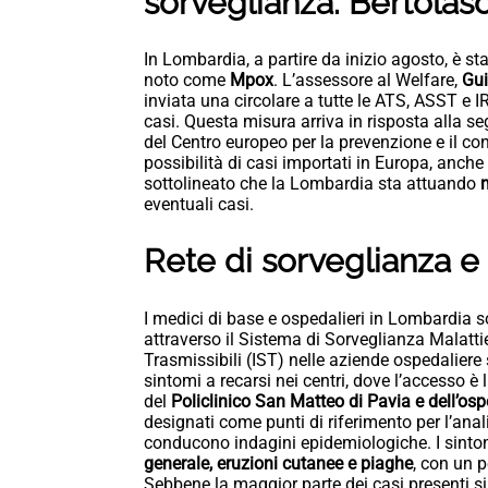
sorveglianza. Bertolaso
In Lombardia, a partire da inizio agosto, è st
noto come
Mpox
. L’assessore al Welfare,
Gui
inviata una circolare a tutte le ATS, ASST e I
casi. Questa misura arriva in risposta alla 
del Centro europeo per la prevenzione e il con
possibilità di casi importati in Europa, anch
sottolineato che la Lombardia sta attuando
m
eventuali casi.
Rete di sorveglianza 
I medici di base e ospedalieri in Lombardia s
attraverso il Sistema di Sorveglianza Malattie
Trasmissibili (IST) nelle aziende ospedaliere 
sintomi a recarsi nei centri, dove l’accesso è 
del
Policlinico San Matteo di Pavia e dell’os
designati come punti di riferimento per l’anal
conducono indagini epidemiologiche. I sinto
generale, eruzioni cutanee e piaghe
, con un 
Sebbene la maggior parte dei casi presenti sin