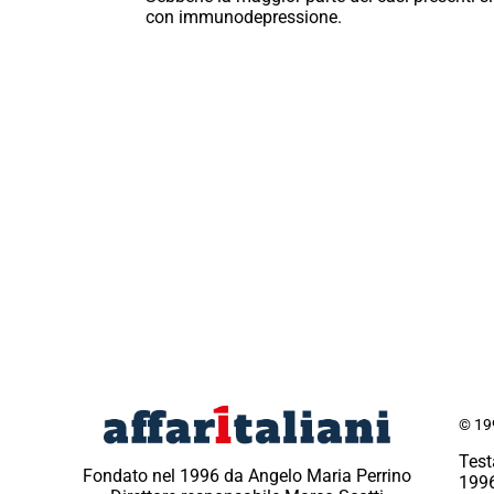
con immunodepressione.
© 199
Test
Fondato nel 1996 da Angelo Maria Perrino
1996