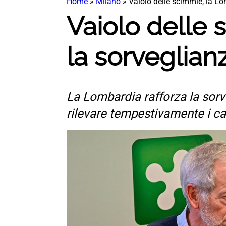
Home
»
Milano
»
Vaiolo delle scimmie, la Lo
Vaiolo delle 
la sorveglian
La Lombardia rafforza la sorve
rilevare tempestivamente i cas