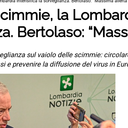
mbardia intensifica la sorveglianza. Bertolaso: “Massima allerta
scimmie, la Lombard
za. Bertolaso: “Mass
glianza sul vaiolo delle scimmie: circolare 
i e prevenire la diffusione del virus in Eu