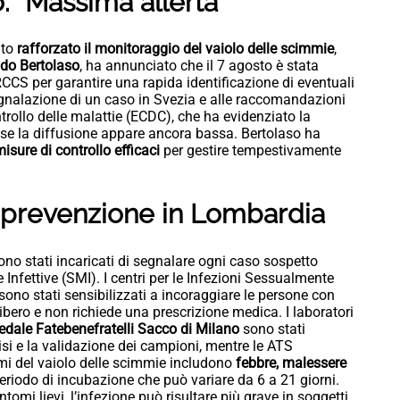
: “Massima allerta”
ato
rafforzato il monitoraggio del vaiolo delle scimmie
,
do Bertolaso
, ha annunciato che il 7 agosto è stata
RCCS per garantire una rapida identificazione di eventuali
segnalazione di un caso in Svezia e alle raccomandazioni
trollo delle malattie (ECDC), che ha evidenziato la
e se la diffusione appare ancora bassa. Bertolaso ha
isure di controllo efficaci
per gestire tempestivamente
e prevenzione in Lombardia
ono stati incaricati di segnalare ogni caso sospetto
 Infettive (SMI). I centri per le Infezioni Sessualmente
sono stati sensibilizzati a incoraggiare le persone con
libero e non richiede una prescrizione medica. I laboratori
pedale Fatebenefratelli Sacco di Milano
sono stati
isi e la validazione dei campioni, mentre le ATS
mi del vaiolo delle scimmie includono
febbre, malessere
periodo di incubazione che può variare da 6 a 21 giorni.
tomi lievi, l’infezione può risultare più grave in soggetti