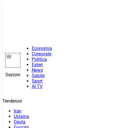
Vai
al
contenuto
Economia
Corporate
Politica
Esteri
News
Sezioni
Salute
Sport
AI TV
Tendenze
Iran
Ucraina
Ceuta
Guccini