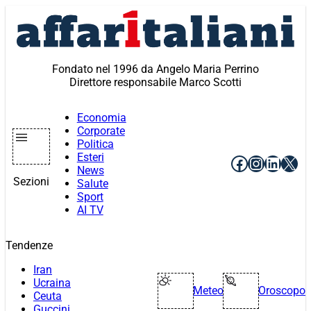
Vai
al
contenuto
Fondato nel 1996 da Angelo Maria Perrino
Direttore responsabile Marco Scotti
Economia
Corporate
Politica
Esteri
Facebook
Instagr
Linke
X
News
Sezioni
Salute
Sport
AI TV
Tendenze
Iran
Ucraina
Meteo
Oroscopo
Ceuta
Guccini