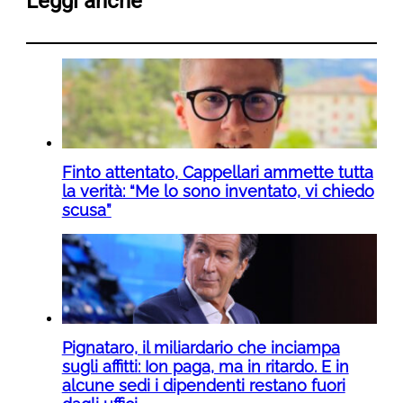
Leggi anche
Finto attentato, Cappellari ammette tutta
la verità: “Me lo sono inventato, vi chiedo
scusa”
Pignataro, il miliardario che inciampa
sugli affitti: Ion paga, ma in ritardo. E in
alcune sedi i dipendenti restano fuori