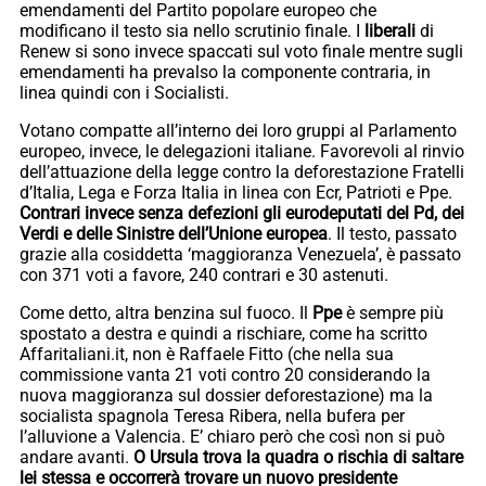
emendamenti del Partito popolare europeo che
modificano il testo sia nello scrutinio finale. I
liberali
di
Renew si sono invece spaccati sul voto finale mentre sugli
emendamenti ha prevalso la componente contraria, in
linea quindi con i Socialisti.
Votano compatte all’interno dei loro gruppi al Parlamento
europeo, invece, le delegazioni italiane. Favorevoli al rinvio
dell’attuazione della legge contro la deforestazione Fratelli
d’Italia, Lega e Forza Italia in linea con Ecr, Patrioti e Ppe.
Contrari invece senza defezioni gli eurodeputati del Pd, dei
Verdi e delle Sinistre dell’Unione europea
. Il testo, passato
grazie alla cosiddetta ‘maggioranza Venezuela’, è passato
con 371 voti a favore, 240 contrari e 30 astenuti.
Come detto, altra benzina sul fuoco. Il
Ppe
è sempre più
spostato a destra e quindi a rischiare, come ha scritto
Affaritaliani.it, non è Raffaele Fitto (che nella sua
commissione vanta 21 voti contro 20 considerando la
nuova maggioranza sul dossier deforestazione) ma la
socialista spagnola Teresa Ribera, nella bufera per
l’alluvione a Valencia. E’ chiaro però che così non si può
andare avanti.
O Ursula trova la quadra o rischia di saltare
lei stessa e occorrerà trovare un nuovo presidente