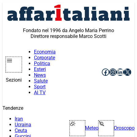
Vai
al
contenuto
Fondato nel 1996 da Angelo Maria Perrino
Direttore responsabile Marco Scotti
Economia
Corporate
Politica
Esteri
Facebook
Instagr
Linke
X
News
Sezioni
Salute
Sport
AI TV
Tendenze
Iran
Ucraina
Meteo
Oroscopo
Ceuta
Guccini