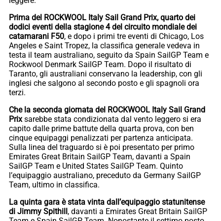
leggere.
Prima del ROCKWOOL Italy Sail Grand Prix, quarto dei
dodici eventi della stagione 4 del circuito mondiale dei
catamarani F50
, e dopo i primi tre eventi di Chicago, Los
Angeles e Saint Tropez, la classifica generale vedeva in
testa il team australiano, seguito da Spain SailGP Team e
Rockwool Denmark SailGP Team. Dopo il risultato di
Taranto, gli australiani conservano la leadership, con gli
inglesi che salgono al secondo posto e gli spagnoli ora
terzi.
Che la seconda giornata del ROCKWOOL Italy Sail Grand
Prix
sarebbe stata condizionata dal vento leggero si era
capito dalle prime battute della quarta prova, con ben
cinque equipaggi penalizzati per partenza anticipata.
Sulla linea del traguardo si è poi presentato per primo
Emirates Great Britain SailGP Team, davanti a Spain
SailGP Team e United States SailGP Team. Quinto
l’equipaggio australiano, preceduto da Germany SailGP
Team, ultimo in classifica.
La quinta gara è stata vinta dall’equipaggio statunitense
di Jimmy Spithill
, davanti a Emirates Great Britain SailGP
Team e Spain SailGP Team. Nonostante il settimo posto,