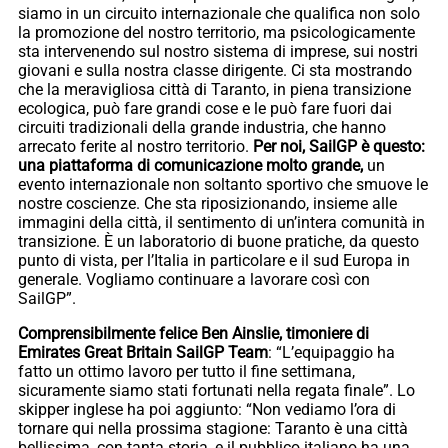
siamo in un circuito internazionale che qualifica non solo
la promozione del nostro territorio, ma psicologicamente
sta intervenendo sul nostro sistema di imprese, sui nostri
giovani e sulla nostra classe dirigente. Ci sta mostrando
che la meravigliosa città di Taranto, in piena transizione
ecologica, può fare grandi cose e le può fare fuori dai
circuiti tradizionali della grande industria, che hanno
arrecato ferite al nostro territorio.
Per noi, SailGP è questo:
una piattaforma di comunicazione molto grande,
un
evento internazionale non soltanto sportivo che smuove le
nostre coscienze. Che sta riposizionando, insieme alle
immagini della città, il sentimento di un’intera comunità in
transizione. È un laboratorio di buone pratiche, da questo
punto di vista, per l’Italia in particolare e il sud Europa in
generale. Vogliamo continuare a lavorare così con
SailGP”.
Comprensibilmente felice Ben Ainslie, timoniere di
Emirates Great Britain SailGP Team
: “L’equipaggio ha
fatto un ottimo lavoro per tutto il fine settimana,
sicuramente siamo stati fortunati nella regata finale”. Lo
skipper inglese ha poi aggiunto: “Non vediamo l’ora di
tornare qui nella prossima stagione: Taranto è una città
bellissima, con tanta storia, e il pubblico italiano ha una