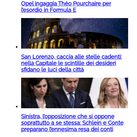
Opel ingaggia Théo Pourchaire per
l’esordio in Formula E
San Lorenzo, caccia alle stelle cadenti:
nella Capitale le scintille dei desideri
sfidano le luci della città
Sinistra, l’opposizione che si oppone
soprattutto a se stessa: Schlein e Conte
preparano l’ennesima resa dei conti