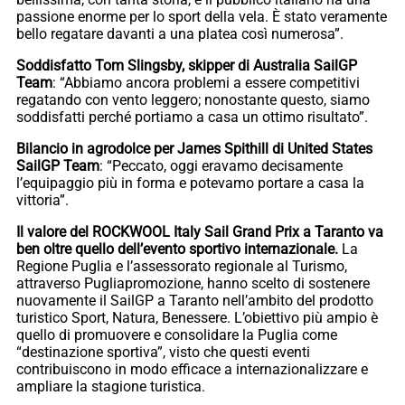
passione enorme per lo sport della vela. È stato veramente
bello regatare davanti a una platea così numerosa”.
Soddisfatto Tom Slingsby, skipper di Australia SailGP
Team
: “Abbiamo ancora problemi a essere competitivi
regatando con vento leggero; nonostante questo, siamo
soddisfatti perché portiamo a casa un ottimo risultato”.
Bilancio in agrodolce per James Spithill di United States
SailGP Team
: “Peccato, oggi eravamo decisamente
l’equipaggio più in forma e potevamo portare a casa la
vittoria”.
Il valore del ROCKWOOL Italy Sail Grand Prix a Taranto va
ben oltre quello dell’evento sportivo internazionale.
La
Regione Puglia e l’assessorato regionale al Turismo,
attraverso Pugliapromozione, hanno scelto di sostenere
nuovamente il SailGP a Taranto nell’ambito del prodotto
turistico Sport, Natura, Benessere. L’obiettivo più ampio è
quello di promuovere e consolidare la Puglia come
“destinazione sportiva”, visto che questi eventi
contribuiscono in modo efficace a internazionalizzare e
ampliare la stagione turistica.