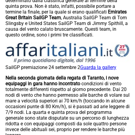
determinato dalla classifica generale al termine della
quinta prova. Non è stato, infatti, possibile portare a
termine la finale, per la quale si erano qualificati
Emirates
Great Britain SailGP Team
, Australia SailGP Team di Tom
Slingsby e United States SailGP Team di Jimmy Spithill, a
causa del vento calato bruscamente. Questi team, in
questo ordine, sono i primi tre classificati.
SailGP premiazione 24 settembre 2
Guarda la gallery
Nella seconda giornata della regata di Taranto, i nove
equipaggi in gara hanno incontrato
condizioni di vento
totalmente differenti rispetto al giorno precedente. Dai 20
nodi di vento che hanno permesso alle barche di volare sul
mare a velocità superiori ai 70 km/h (toccando in alcune
occasioni punte di 80 Km/h), si è passati ad arie leggere di
7/9 nodi. La quarta e quinta prova del programma
generale sono state disputate su un percorso di lunghezza
ridotta e con equipaggi composti da sole quattro persone
invece delle abituali sei, proprio per rendere le barche più