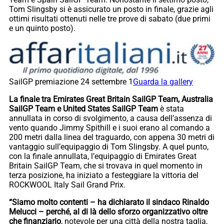
Tom Slingsby si è assicurato un posto in finale, grazie agli
ottimi risultati ottenuti nelle tre prove di sabato (due primi
e un quinto posto).
SailGP premiazione 24 settembre 1
Guarda la gallery
La finale tra Emirates Great Britain SailGP Team, Australia
SailGP Team e United States SailGP Team
è stata
annullata in corso di svolgimento, a causa dell’assenza di
vento quando Jimmy Spithill e i suoi erano al comando a
200 metri dalla linea del traguardo, con appena 30 metri di
vantaggio sull’equipaggio di Tom Slingsby. A quel punto,
con la finale annullata, l’equipaggio di Emirates Great
Britain SailGP Team, che si trovava in quel momento in
terza posizione, ha iniziato a festeggiare la vittoria del
ROCKWOOL Italy Sail Grand Prix.
“Siamo molto contenti – ha dichiarato il sindaco Rinaldo
Melucci – perché, al di là dello sforzo organizzativo oltre
che finanziario
, notevole per una città della nostra taglia,