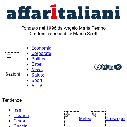
Vai
al
contenuto
Fondato nel 1996 da Angelo Maria Perrino
Direttore responsabile Marco Scotti
Economia
Corporate
Politica
Esteri
Facebook
Instagr
Linke
X
News
Sezioni
Salute
Sport
AI TV
Tendenze
Iran
Ucraina
Meteo
Oroscopo
Ceuta
Guccini