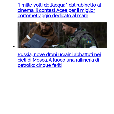
“I mille volti dell’acqua”, dal rubinetto al
cinema: il contest Acea per il miglior
cortometraggio dedicato al mare
Russia, nove droni ucraini abbattuti nei
cieli di Mosca. A fuoco una raffineria di
petrolio: cinque feriti