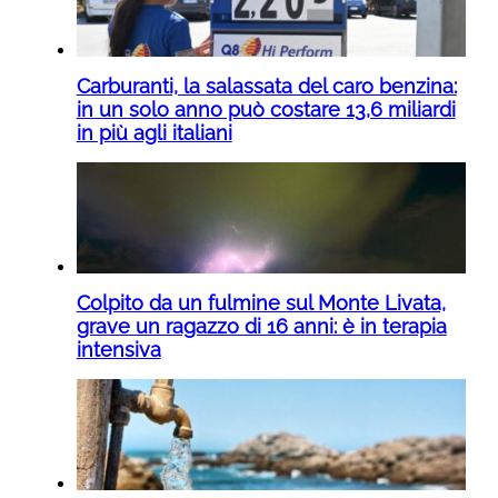
Carburanti, la salassata del caro benzina:
in un solo anno può costare 13,6 miliardi
in più agli italiani
Colpito da un fulmine sul Monte Livata,
grave un ragazzo di 16 anni: è in terapia
intensiva