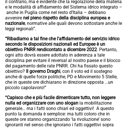
il contrario, ma è evidente che la regolazione della materia
e le modalità di affidamento del Sistema idrico integrato –
anche in Puglia come nel resto d’Italia – debbano
avvenire
nel pieno rispetto della disciplina europea e
nazionale
, normative alle quali devono sottostare anche le
leggi regionali”.
“Ribadiamo a tal fine che l’affidamento del servizio idrico
secondo le disposizioni nazionali ed Europee è un
obiettivo PNRR rendicontato a dicembre 2022
. Pertanto,
ogni atto dovrà essere adottato in aderenza a tale
disciplina per evitare il reversal al nostro paese e il blocco
del pagamento delle rate PNRR. Chi ha fissato questo
obiettivo?
Il governo Draghi
, con il voto ed il sostegno
anche di quelle forze politiche, PD e Movimento 5 Stelle,
che in queste ore dichiarano in direzione opposta …un
piccolo capolavoro!”
“Capisco che e più facile dimenticare tutto, non leggere
nulla ed organizzare con uno slogan
la mobilitazione
generale… ma i fatti sono chiari ed oggettivi! A questo
punto la domanda è semplice: ma tutti coloro che in
queste ore stanno organizzando ‘la rivoluzione’ sono
ignoranti nel senso che ignorano i fatti oggettivi sopra