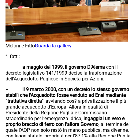
Meloni e Fitto
Guarda la gallery
“I fatti:
–
a maggio del 1999, il governo D’Alema
con il
decreto legislativo 141/1999 decise la trasformazione
dell’Acquedotto Pugliese in Società per Azioni;
–
il 9 marzo 2000, con un decreto lo stesso governo
stabilì che l’Acquedotto fosse venduto ad Enel mediante
“trattativa diretta”
, avviando cos? a privatizzazione il più
grande acquedotto d’Europa. Allora in qualità di
Presidente della Regione Puglia e Commissario
straordinario per l’emergenza idrica,
ingaggiai un vero e
proprio braccio di ferro con l’allora Governo
, al termine del
quale l’AQP non solo restò in mano pubblica, ma divenne,
con legge statale, proprietà per l’87,1% alla Regione Puglia