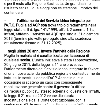
e per il resto alla Regione Basilicata. Un grandissimo
risultato senza il quale oggi non esisterebbe il motivo del
contendere;
–
l’affidamento del Servizio idrico integrato per
l’A.T.O. Puglia ad AQP spa
trova titolo direttamente nella
legge statale. Il d. lgs. 141/1999, all’art. 2 comma 1, ha,
infatti, affidato il servizio ad AQP spa sino al 31 dicembre
2018 (termine più volte prorogato sino alla scadenza
attualmente fissata al 31.12.2025);
–
negli ultimi 20 anni, invece, l’attività della Regione
Puglia in materia si è caratterizzata per l’assenza di
qualsiasi scelta.
L’unica iniziativa è stata l’approvazione, il
20 giugno 2011, della legge n. 11 che prevedeva
l’affidamento diretto del Servizio Idrico Integrato in favore
di una nuova azienda pubblica regionale contestualmente
istituita, in sostituzione dell’AQP. Anche in quella
occasione si scatenò un caos con conseguente
mobilitazione generale contro il governo ‘a difesa
dall’acqua pubblica’… stesso schema di queste ore! Infatti,
la legge il 21 marzo 2012 venne dichiarata
incostituzionale dalla Corte Costituzionale, con la
sentenza n. 62, in quanto “…la disciplina dell’affidamento