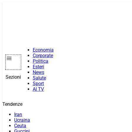
Vai
al
contenuto
Economia
Corporate
Politica
Esteri
News
Sezioni
Salute
Sport
AI TV
Tendenze
Iran
Ucraina
Ceuta
Guccini