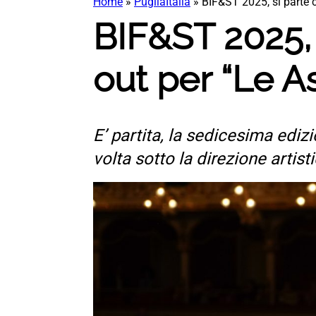
Home
»
PugliaItalia
»
BIF&ST 2025, si parte co
BIF&ST 2025, s
out per “Le As
E’ partita, la sedicesima ediz
volta sotto la direzione artist