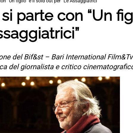
n “Un figlio” e il sold out per “Le Assaggiatrici”
i parte con “Un figl
saggiatrici”
ione del Bif&st – Bari International Film&Tv
ica del giornalista e critico cinematografic