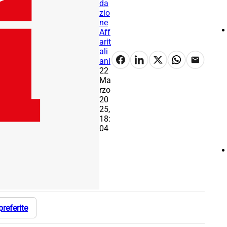
da
zio
ne
Aff
arit
ali
ani
22
Ma
rzo
20
25,
18:
04
preferite