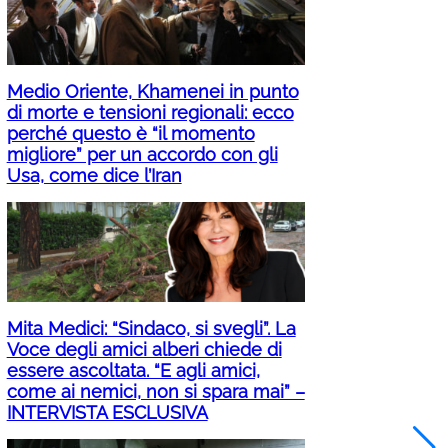
Medio Oriente, Khamenei in punto
di morte e tensioni regionali: ecco
perché questo è “il momento
migliore” per un accordo con gli
Usa, come dice l’Iran
Mita Medici: “Sindaco, si svegli”. La
Voce degli amici alberi chiede di
essere ascoltata. “E agli amici,
come ai nemici, non si spara mai” –
INTERVISTA ESCLUSIVA