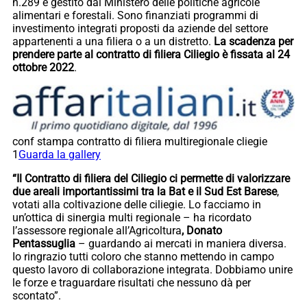
n.289 e gestito dal Ministero delle politiche agricole
alimentari e forestali. Sono finanziati programmi di
investimento integrati proposti da aziende del settore
appartenenti a una filiera o a un distretto.
La scadenza per
prendere parte al contratto di filiera Ciliegio è fissata al 24
ottobre 2022
.
conf stampa contratto di filiera multiregionale cliegie
1
Guarda la gallery
“Il Contratto di filiera del Ciliegio ci permette di valorizzare
due areali importantissimi tra la Bat e il Sud Est Barese
,
votati alla coltivazione delle ciliegie. Lo facciamo in
un’ottica di sinergia multi regionale – ha ricordato
l’assessore regionale all’Agricoltura
, Donato
Pentassuglia
– guardando ai mercati in maniera diversa.
Io ringrazio tutti coloro che stanno mettendo in campo
questo lavoro di collaborazione integrata. Dobbiamo unire
le forze e traguardare risultati che nessuno dà per
scontato”.