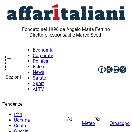
Vai
al
contenuto
Fondato nel 1996 da Angelo Maria Perrino
Direttore responsabile Marco Scotti
Economia
Corporate
Politica
Esteri
Facebook
Instagr
Linke
X
News
Sezioni
Salute
Sport
AI TV
Tendenze
Iran
Ucraina
Meteo
Oroscopo
Ceuta
Guccini