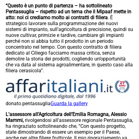
“Questo è un punto di partenza – ha sottolineato
Pentassuglia – rispetto ad un tema che il Mipaaf mette in
atto: noi ci crediamo molto ai contratti di filiera
. È
strategico lavorare sulla programmazione dei nuovi
sistemi di impianto, sull’agricoltura di precisione, quindi su
nuove cultivar, primizie e tardive, cambiare gli impianti
perché non si abbia tutto il prodotto in un periodo
concentrato nel tempo. Con questo contratto di filiera
dedicato al Ciliegio facciamo massa critica, senza
demolire la storia dei prodotti, cogliendo un’opportunità
che va data al sistema agroalimentare, in questo caso alla
filiera cerasicola”.
donato.pentassuglia
Guarda la gallery
L’assessore all’Agricoltura dell’Emilia Romagna, Alessio
Mammi,
rivolgendosi all’assessore regionale Pentassuglia,
ha ringraziato sottolineando che, “Con questo progetto,
state dimostrando di essere un esempio per il Paese,
anche per altre filiere frutticole. Il mio ringraziamento va