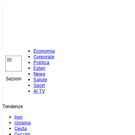
Vai
al
contenuto
Economia
Corporate
Politica
Esteri
News
Sezioni
Salute
Sport
AI TV
Tendenze
Iran
Ucraina
Ceuta
Guccini