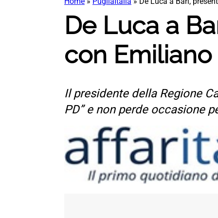
Home
»
PugliaItalia
»
De Luca a Bari, present
De Luca a Bari
con Emiliano 
Il presidente della Regione C
PD” e non perde occasione per 