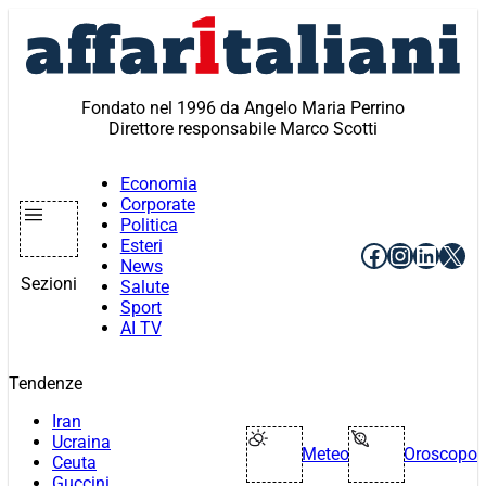
Vai
al
contenuto
Fondato nel 1996 da Angelo Maria Perrino
Direttore responsabile Marco Scotti
Economia
Corporate
Politica
Esteri
Facebook
Instagr
Linke
X
News
Sezioni
Salute
Sport
AI TV
Tendenze
Iran
Ucraina
Meteo
Oroscopo
Ceuta
Guccini