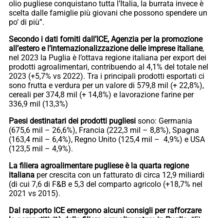
olio pugliese conquistano tutta l’Italia, la burrata invece è
scelta dalle famiglie più giovani che possono spendere un
po’ di più”.
Secondo i dati forniti dall’ICE, Agenzia per la promozione
all’estero e l’internazionalizzazione delle imprese italiane
,
nel 2023 la Puglia è l’ottava regione italiana per export dei
prodotti agroalimentari, contribuendo al 4,1% del totale nel
2023 (+5,7% vs 2022). Tra i principali prodotti esportati ci
sono frutta e verdura per un valore di 579,8 mil (+ 22,8%),
cereali per 374,8 mil (+ 14,8%) e lavorazione farine per
336,9 mil (13,3%)
Paesi destinatari dei prodotti pugliesi
sono: Germania
(675,6 mil – 26,6%), Francia (222,3 mil – 8,8%), Spagna
(163,4 mil – 6,4%), Regno Unito (125,4 mil – 4,9%) e USA
(123,5 mil – 4,9%).
La filiera agroalimentare pugliese è la quarta regione
italiana
per crescita con un fatturato di circa 12,9 miliardi
(di cui 7,6 di F&B e 5,3 del comparto agricolo (+18,7% nel
2021 vs 2015).
Dal rapporto ICE emergono alcuni consigli per rafforzare