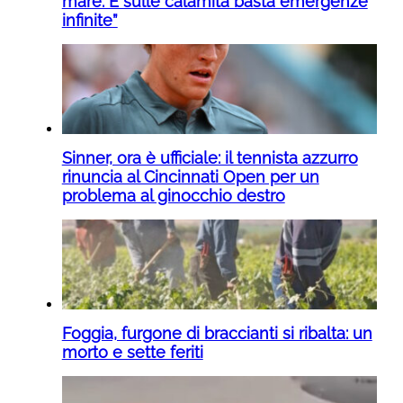
mare. E sulle calamità basta emergenze
infinite”
Sinner, ora è ufficiale: il tennista azzurro
rinuncia al Cincinnati Open per un
problema al ginocchio destro
Foggia, furgone di braccianti si ribalta: un
morto e sette feriti