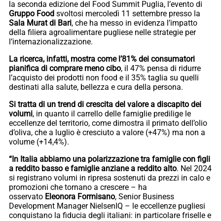
la seconda edizione del Food Summit Puglia, l’evento di
Gruppo Food
svoltosi mercoledì 11 settembre presso la
Sala Murat di Bari
, che ha messo in evidenza l’impatto
della filiera agroalimentare pugliese nelle strategie per
l’internazionalizzazione.
La ricerca, infatti, mostra come l’81% dei consumatori
pianifica di comprare meno cibo
, il 47% pensa di ridurre
l’acquisto dei prodotti non food e il 35% taglia su quelli
destinati alla salute, bellezza e cura della persona.
Si tratta di un trend di crescita del valore a discapito dei
volumi
, in quanto il carrello delle famiglie predilige le
eccellenze del territorio, come dimostra il primato dell’olio
d’oliva, che a luglio è cresciuto a valore (+47%) ma non a
volume (+14,4%).
“In Italia abbiamo una polarizzazione tra famiglie con figli
a reddito basso e famiglie anziane a reddito alto
. Nel 2024
si registrano volumi in ripresa sostenuti da prezzi in calo e
promozioni che tornano a crescere – ha
osservato
Eleonora Formisano
, Senior Business
Development Manager NielsenIQ – le eccellenze pugliesi
conquistano la fiducia degli italiani: in particolare friselle e