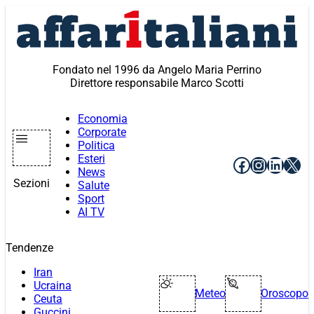
Vai
al
contenuto
Fondato nel 1996 da Angelo Maria Perrino
Direttore responsabile Marco Scotti
Economia
Corporate
Politica
Esteri
Facebook
Instagr
Linke
X
News
Sezioni
Salute
Sport
AI TV
Tendenze
Iran
Ucraina
Meteo
Oroscopo
Ceuta
Guccini