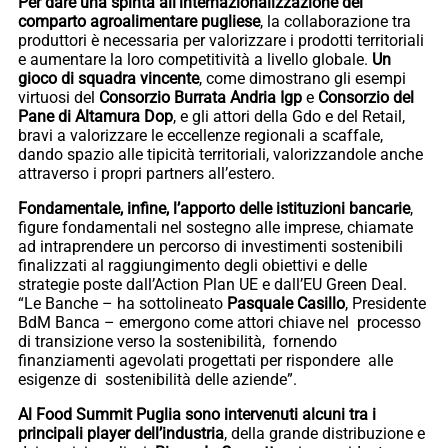
Per dare una spinta all’internazionalizzazione del
comparto agroalimentare pugliese
, la collaborazione tra
produttori è necessaria per valorizzare i prodotti territoriali
e aumentare la loro competitività a livello globale.
Un
gioco di squadra vincente
, come dimostrano gli esempi
virtuosi del
Consorzio Burrata Andria Igp
e
Consorzio del
Pane di Altamura Dop
, e gli attori della Gdo e del Retail,
bravi a valorizzare le eccellenze regionali a scaffale,
dando spazio alle tipicità territoriali, valorizzandole anche
attraverso i propri partners all’estero.
Fondamentale, infine, l’apporto delle istituzioni bancarie
,
figure fondamentali nel sostegno alle imprese, chiamate
ad intraprendere un percorso di investimenti sostenibili
finalizzati al raggiungimento degli obiettivi e delle
strategie poste dall’Action Plan UE e dall’EU Green Deal.
“Le Banche – ha sottolineato
Pasquale Casillo
, Presidente
BdM Banca – emergono come attori chiave nel processo
di transizione verso la sostenibilità, fornendo
finanziamenti agevolati progettati per rispondere alle
esigenze di sostenibilità delle aziende”.
Al Food Summit Puglia sono intervenuti alcuni tra i
principali player dell’industria
, della grande distribuzione e