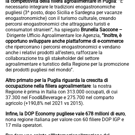
la competitività della filiera agroalimentare in Puglia
: “E’
necessario integrare le tradizioni enogastronomiche
pugliesi (3^ posto, dopo Sicilia e Sardegna per vacanze
enogastronomiche) con il turismo culturale, creando
percorsi enogastronomici che attraggano turisti e
consumatori stranieri”, ha spiegato
Brunella Saccone –
Dirigente Ufficio Agroalimentare Ice Agenzia,
“Inoltre, è
opportuno sviluppare anche piattaforme di e-commerce
che ripercorrano i percorsi enogastronomici e vendano
anche i relativi prodotti all’estero, rafforzare la
collaborazione tra gli stakeholder del settore
agroalimentare e turistico della Regione per la promozione
dei prodotti pugliesi nel mondo”.
Altro primato per la Puglia riguarda la crescita di
occupazione nella filiera agroalimentare
: la nostra
Regione è prima in Italia con 313.000 occupati, di cui
37.300 nel Food&Beverage e 275.700 nel comparto
agricolo (+190,8% nel 2021 vs 2015).
Infine, la DOP Economy pugliese vale 678 milioni di euro
,
nona regione italiana per valore con 60 filiere DOP IGP e
17 mila operatori.