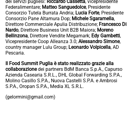
dei servizi pugliesi:
Riccardo Cassetta
, vicepresidente
Federalimentare;
Matteo Sanguedolce
, Presidente
Consorzio Tutela Burrata Andria;
Lucia Forte
, Presidente
Consorzio Pane Altamura Dop;
Michele Sgaramella
,
Direttore Commerciale Apulia Distribuzione;
Francesco Di
Nardo
, Direttore Business Unit B2B Maiora;
Moreno
Bellinzona
, Direttore Vendite Megamark;
Edy Gambetti
,
Vicepresidente Coop Alleanza 3.0;
Alessandro Simone
,
country manager Lulu Group;
Leonardo Volpicella
, AD
Pescaria.
Il Food Summit Puglia è stato realizzato grazie alla
collaborazione
dei partners BdM Banca S.p.A., Capurso
Azienda Casearia S.R.L., DHL Global Forwarding S.P.A.,
Molino Casillo S.P.A., Nuova Castelli S.P.A. e Ambrosi
S.P.A., Oropan S.P.A., Media XL S.R.L.
(gelormini@gmail.com)