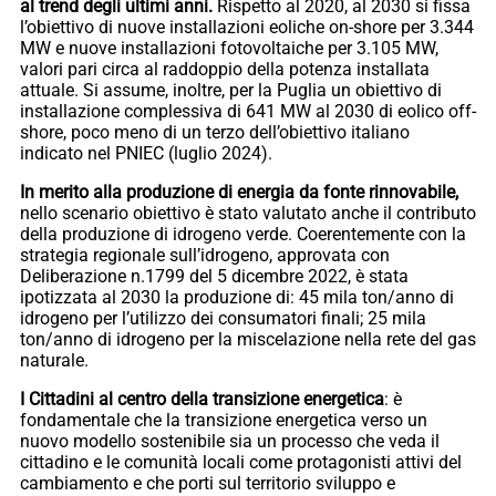
al trend degli ultimi anni.
Rispetto al 2020, al 2030 si fissa
l’obiettivo di nuove installazioni eoliche on-shore per 3.344
MW e nuove installazioni fotovoltaiche per 3.105 MW,
valori pari circa al raddoppio della potenza installata
attuale. Si assume, inoltre, per la Puglia un obiettivo di
installazione complessiva di 641 MW al 2030 di eolico off-
shore, poco meno di un terzo dell’obiettivo italiano
indicato nel PNIEC (luglio 2024).
In merito alla produzione di energia da fonte rinnovabile,
nello scenario obiettivo è stato valutato anche il contributo
della produzione di idrogeno verde. Coerentemente con la
strategia regionale sull’idrogeno, approvata con
Deliberazione n.1799 del 5 dicembre 2022, è stata
ipotizzata al 2030 la produzione di: 45 mila ton/anno di
idrogeno per l’utilizzo dei consumatori finali; 25 mila
ton/anno di idrogeno per la miscelazione nella rete del gas
naturale.
I Cittadini al centro della transizione energetica
: è
fondamentale che la transizione energetica verso un
nuovo modello sostenibile sia un processo che veda il
cittadino e le comunità locali come protagonisti attivi del
cambiamento e che porti sul territorio sviluppo e