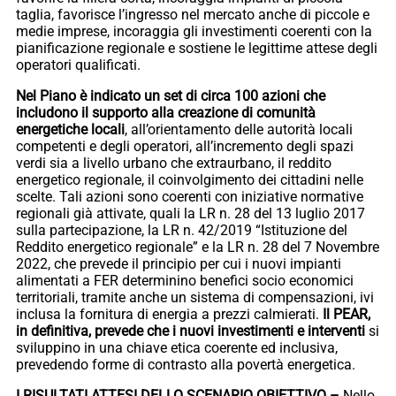
taglia, favorisce l’ingresso nel mercato anche di piccole e
medie imprese, incoraggia gli investimenti coerenti con la
pianificazione regionale e sostiene le legittime attese degli
operatori qualificati.
Nel Piano è indicato un set di circa 100 azioni che
includono il supporto alla creazione di comunità
energetiche locali
, all’orientamento delle autorità locali
competenti e degli operatori, all’incremento degli spazi
verdi sia a livello urbano che extraurbano, il reddito
energetico regionale, il coinvolgimento dei cittadini nelle
scelte. Tali azioni sono coerenti con iniziative normative
regionali già attivate, quali la LR n. 28 del 13 luglio 2017
sulla partecipazione, la LR n. 42/2019 “Istituzione del
Reddito energetico regionale” e la LR n. 28 del 7 Novembre
2022, che prevede il principio per cui i nuovi impianti
alimentati a FER determinino benefici socio economici
territoriali, tramite anche un sistema di compensazioni, ivi
inclusa la fornitura di energia a prezzi calmierati.
Il PEAR,
in definitiva, prevede che i nuovi investimenti e interventi
si
sviluppino in una chiave etica coerente ed inclusiva,
prevedendo forme di contrasto alla povertà energetica.
I RISULTATI ATTESI DELLO SCENARIO OBIETTIVO –
Nello