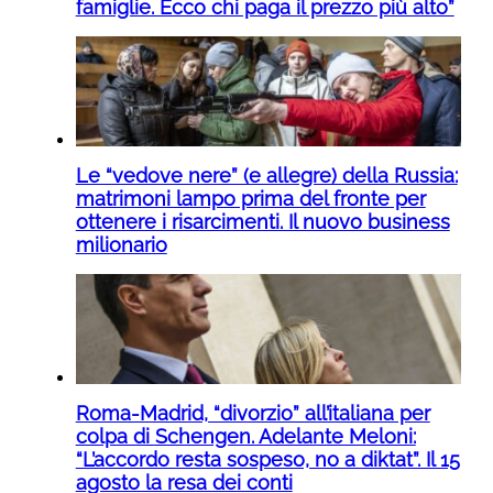
famiglie. Ecco chi paga il prezzo più alto”
Le “vedove nere” (e allegre) della Russia:
matrimoni lampo prima del fronte per
ottenere i risarcimenti. Il nuovo business
milionario
Roma-Madrid, “divorzio” all’italiana per
colpa di Schengen. Adelante Meloni:
“L’accordo resta sospeso, no a diktat”. Il 15
agosto la resa dei conti