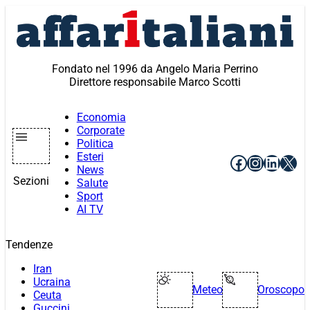
Vai
al
contenuto
Fondato nel 1996 da Angelo Maria Perrino
Direttore responsabile Marco Scotti
Economia
Corporate
Politica
Esteri
Facebook
Instagr
Linke
X
News
Sezioni
Salute
Sport
AI TV
Tendenze
Iran
Ucraina
Meteo
Oroscopo
Ceuta
Guccini