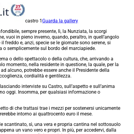
castro 1
Guarda la gallery
ndibile, sempre presente, lì, la Nunziata, la scorgi
eone, vuoi in pieno inverno, quando, peraltro, in quell’angolo
il freddo e, anzi, specie se le giornate sono serene, si
a o semplicemente sul bordo del marciapiede.
a o dello spettacolo o della cultura, che, arrivando a
lo momento, nella residente in questione, la quale, per la
a ad alcuno, potrebbe essere anche il Presidente della
coglienza, cordialità e gentilezza.
sciando interviste su Castro, sull’aspetto e sull’anima
orano oggi. Insomma, per qualsiasi informazione o
etto di che trattasi trae i mezzi per sostenersi unicamente
rerebbe intorno ai quattrocento euro il mese.
le scantinato, sì, una vera e propria cantina nel sottosuolo
appena un vano vero e propri. In più, per accedervi, dalla