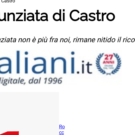
i Castro
unziata di Castro
iata non è più fra noi, rimane nitido il rico
Ro
cc