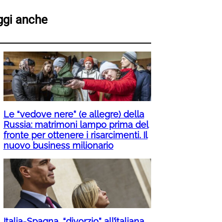
ggi anche
Le “vedove nere” (e allegre) della
Russia: matrimoni lampo prima del
fronte per ottenere i risarcimenti. Il
nuovo business milionario
Italia-Spagna, “divorzio” all’italiana