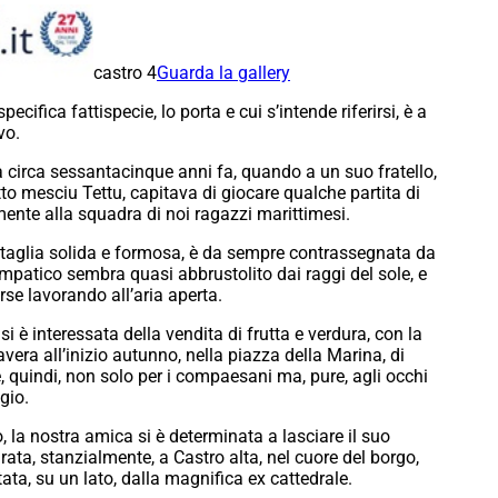
castro 4
Guarda la gallery
cifica fattispecie, lo porta e cui s’intende riferirsi, è a
vo.
 circa sessantacinque anni fa, quando a un suo fratello,
etto mesciu Tettu, capitava di giocare qualche partita di
ente alla squadra di noi ragazzi marittimesi.
i taglia solida e formosa, è da sempre contrassegnata da
impatico sembra quasi abbrustolito dai raggi del sole, e
orse lavorando all’aria aperta.
si è interessata della vendita di frutta e verdura, con la
era all’inizio autunno, nella piazza della Marina, di
, quindi, non solo per i compaesani ma, pure, agli occhi
ggio.
to, la nostra amica si è determinata a lasciare il suo
tirata, stanzialmente, a Castro alta, nel cuore del borgo,
itata, su un lato, dalla magnifica ex cattedrale.