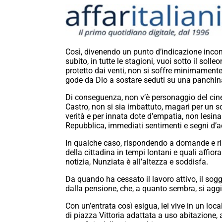
Così, divenendo un punto d’indicazione inconfo
subito, in tutte le stagioni, vuoi sotto il soll
protetto dai venti, non si soffre minimamente 
gode da Dio a sostare seduti su una panchin
Di conseguenza, non v’è personaggio del cinem
Castro, non si sia imbattuto, magari per un so
verità e per innata dote d’empatia, non lesin
Repubblica, immediati sentimenti e segni d’ac
In qualche caso, rispondendo a domande e rila
della cittadina in tempi lontani e quali affi
notizia, Nunziata è all’altezza e soddisfa.
Da quando ha cessato il lavoro attivo, il sogg
dalla pensione, che, a quanto sembra, si aggi
Con un’entrata così esigua, lei vive in un loca
di piazza Vittoria adattata a uso abitazione, 