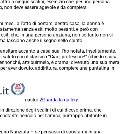
attro o cinque scalini, esercizio che, per una persona
to, non deve essere agevole e da compiersi
hi mesi, all’atto di portarsi dentro casa, la donna è
unatamente senza esiti molto pesanti, e però con
siti che, in una persona anziana, non soltanto non si
ma lasciano anche il segno nello spirito.
 transitare accanto a casa sua, l’ho notata, insolitamente,
io saluto con il classico “Ciao, professore!” (chiedo scusa,
sennonché, attribuirmelo, è oramai divenuto una sua mera
 per aver dovuto, addirittura, compiere una puntatina in
castro 2
Guarda la gallery
in direzione degli scalini di cui dicevo prima, che,
costante pericolo per l’amica, purtroppo abitante in
tegno Nunziata – se pensassi di spostarmi in una