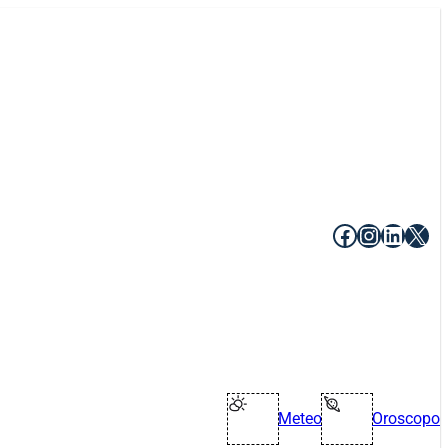
Facebook
Instagr
Linke
X
Meteo
Oroscopo