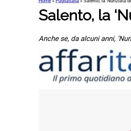
Home
»
PugliaItalia
»
Salento, la ‘Nunziata d
Salento, la ‘N
Anche se, da alcuni anni, ‘Nunz