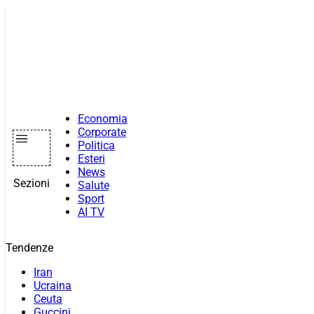
Vai
al
contenuto
Economia
Corporate
Politica
Esteri
News
Sezioni
Salute
Sport
AI TV
Tendenze
Iran
Ucraina
Ceuta
Guccini