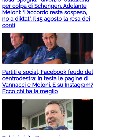
per colpa di Schengen. Adelante
Meloni: “L’accordo resta sospeso,
no a diktat”. Il 15 agosto la resa dei
conti
Partiti e social, Facebook feudo del
centrodestra: in testa le pagine di
Vannacci e Meloni. E su Instagram?
Ecco chi ha la meglio