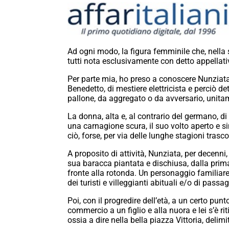
Ad ogni modo, la figura femminile che, nella spe
tutti nota esclusivamente con detto appellati
Per parte mia, ho preso a conoscere Nunziata
Benedetto, di mestiere elettricista e perciò d
pallone, da aggregato o da avversario, unitam
La donna, alta e, al contrario del germano, d
una carnagione scura, il suo volto aperto e s
ciò, forse, per via delle lunghe stagioni trasc
A proposito di attività, Nunziata, per decenni, 
sua baracca piantata e dischiusa, dalla primav
fronte alla rotonda. Un personaggio familiare
dei turisti e villeggianti abituali e/o di passa
Poi, con il progredire dell’età, a un certo pun
commercio a un figlio e alla nuora e lei s’è ri
ossia a dire nella bella piazza Vittoria, delim