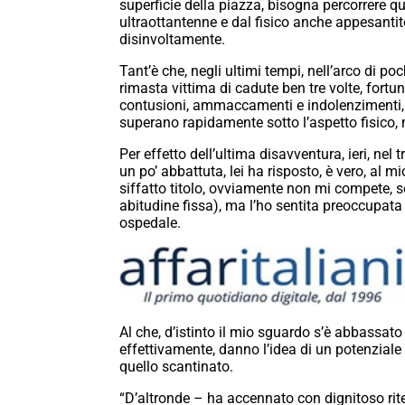
superficie della piazza, bisogna percorrere qu
ultraottantenne e dal fisico anche appesanti
disinvoltamente.
Tant’è che, negli ultimi tempi, nell’arco di poc
rimasta vittima di cadute ben tre volte, fort
contusioni, ammaccamenti e indolenzimenti, e
superano rapidamente sotto l’aspetto fisico, 
Per effetto dell’ultima disavventura, ieri, nel
un po’ abbattuta, lei ha risposto, è vero, al m
siffatto titolo, ovviamente non mi compete, 
abitudine fissa), ma l’ho sentita preoccupata
ospedale.
Al che, d’istinto il mio sguardo s’è abbassato 
effettivamente, danno l’idea di un potenziale 
quello scantinato.
“D’altronde – ha accennato con dignitoso ri