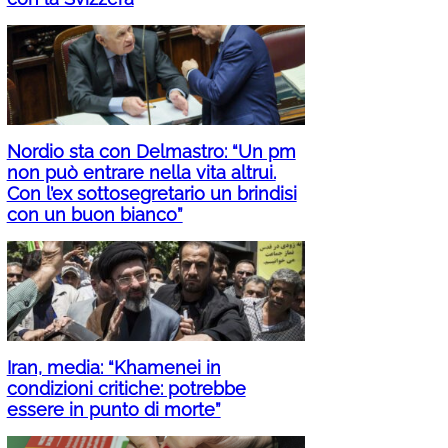
Nordio sta con Delmastro: “Un pm
non può entrare nella vita altrui.
Con l’ex sottosegretario un brindisi
con un buon bianco”
Iran, media: “Khamenei in
condizioni critiche: potrebbe
essere in punto di morte”