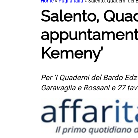
Home
»
PugliaItalia
»
Salento, Quaderni del 
Salento, Quad
appuntamenti 
Kemeny’
Per ‘I Quaderni del Bardo Edz’
Garavaglia e Rossani e 27 tavo