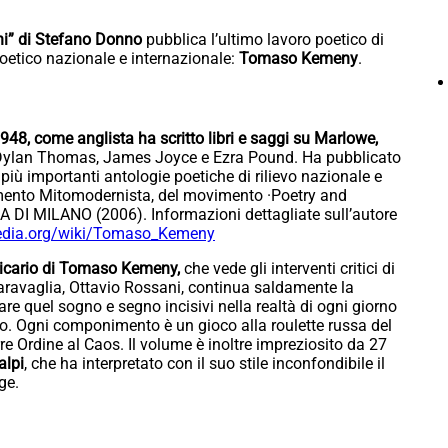
oni” di Stefano Donno
pubblica l’ultimo lavoro poetico di
oetico nazionale e internazionale:
Tomaso Kemeny
.
48, come anglista ha scritto libri e saggi su Marlowe,
, Dylan Thomas, James Joyce e Ezra Pound. Ha pubblicato
le più importanti antologie poetiche di rilievo nazionale e
imento Mitomodernista, del movimento ·Poetry and
 DI MILANO (2006). Informazioni dettagliate sull’autore
edia.org/wiki/
Tomaso_Kemeny
sicario di Tomaso Kemeny,
che vede gli interventi critici di
aravaglia, Ottavio Rossani, continua saldamente la
zare quel sogno e segno incisivi nella realtà di ogni giorno
rotico. Ogni componimento è un gioco alla roulette russa del
re Ordine al Caos. Il volume è inoltre impreziosito da 27
alpi
, che ha interpretato con il suo stile inconfondibile il
ge.