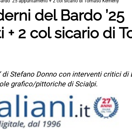
Bardo ’25 appuntamenti + 2 col sicario di Tomaso Kemeny’
erni del Bardo ’25
+ 2 col sicario di 
 di Stefano Donno con interventi critici di 
le grafico/pittoriche di Scialpi.