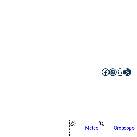
Facebook
Instagr
Linke
X
Meteo
Oroscopo