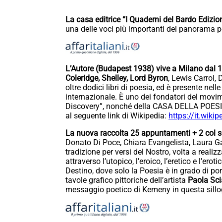
La casa editrice “I Quaderni del Bardo Edizi
una delle voci più importanti del panorama p
L’Autore (Budapest 1938) vive a Milano dal 19
Coleridge, Shelley, Lord Byron
, Lewis Carrol
oltre dodici libri di poesia, ed è presente nel
internazionale. È uno dei fondatori del mov
Discovery”, nonché della CASA DELLA POESIA
al seguente link di Wikipedia:
https://it.wikip
La nuova raccolta 25 appuntamenti + 2 col 
Donato Di Poce, Chiara Evangelista, Laura G
tradizione per versi del Nostro, volta a realiz
attraverso l’utopico, l’eroico, l’eretico e l’e
Destino, dove solo la Poesia è in grado di por
tavole grafico pittoriche dell’artista
Paola Sci
messaggio poetico di Kemeny in questa sillo