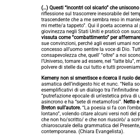
(…) Questi “incontri col sicario” che uniscono 
riflessione sul trascorrere inesorabile del te
trascendente che a me sembra reso in maniera s
mi mette/a tappeto”. Qui il poeta accenna al
giovinezza negli Stati Uniti e praticò con suc
vissuta come “combattimento” per affermare 
sue convinzioni, perché agli esseri umani non
concesso all’uomo sentire la voce di Dio. Tutt
consapevolezza che, quell’ “oltre“ a noi scon
l’Universo, tornare ad essere, nel “latte blu”,
polvere di stelle da cui tutto e tutti provenia
Kemeny non si smentisce e ricerca il ruolo de
asmatica dell’indigesto hic et nunc. “Nella sol
esemplificativi di un dialogo tra l’infinitud
“putrefazione epocale di un’estetica priva di u
asincrono e ha “sete di metamofosi”.
Netto e
Breton sull’autore.
“La poesia si fa con l’ombra
lontano”, volendo citare alcuni versi noti del
che non ho/scritto/ e che non riuscirò/ a scr
chiaroscurale della grammatica del Presente,
contemporanea. (Chiara Evangelista).