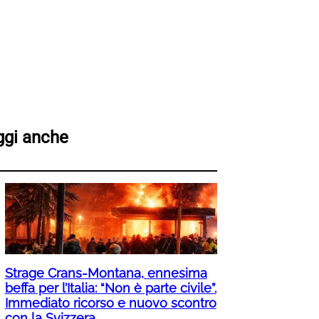
ggi anche
Strage Crans-Montana, ennesima
beffa per l’Italia: “Non è parte civile”.
Immediato ricorso e nuovo scontro
con la Svizzera