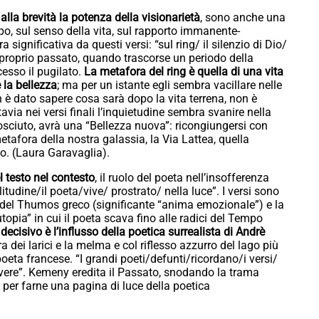
alla brevità la potenza della visionarietà
, sono anche una
mpo, sul senso della vita, sul rapporto immanente-
ignificativa da questi versi: “sul ring/ il silenzio di Dio/
 proprio passato, quando trascorse un periodo della
cesso il pugilato.
La metafora del ring è quella di una vita
la bellezza
; ma per un istante egli sembra vacillare nelle
 è dato sapere cosa sarà dopo la vita terrena, non è
avia nei versi finali l’inquietudine sembra svanire nella
osciuto, avrà una “Bellezza nuova”: ricongiungersi con
 metafora della nostra galassia, la Via Lattea, quella
mo. (Laura Garavaglia).
l testo nel contesto
, il ruolo del poeta nell’insofferenza
itudine/il poeta/vive/ prostrato/ nella luce”. I versi sono
ine del Thumos greco (significante “anima emozionale”) e la
topia” in cui il poeta scava fino alle radici del Tempo
 decisivo è l’influsso della poetica surrealista di Andrè
 dei larici e la melma e col riflesso azzurro del lago più
 poeta francese. “I grandi poeti/defunti/ricordano/i versi/
ivere”. Kemeny eredita il Passato, snodando la trama
 per farne una pagina di luce della poetica