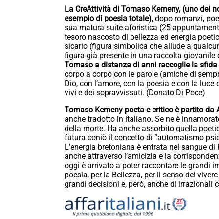
La CreAttività di Tomaso Kemeny, (uno dei no
esempio di poesia totale)
, dopo romanzi, poesi
sua matura suite aforistica (25 appuntamenti
tesoro nascosto di bellezza ed energia poetic
sicario (figura simbolica che allude a qualc
figura già presente in una raccolta giovanile 
Tomaso a distanza di anni raccoglie la sfida
corpo a corpo con le parole (amiche di sempre
Dio, con l’amore, con la poesia e con la luce 
vivi e dei sopravvissuti. (Donato Di Poce)
Tomaso Kemeny poeta e critico è partito da 
anche tradotto in italiano. Se ne è innamorat
della morte. Ha anche assorbito quella poetica
futura coniò il concetto di “automatismo psichi
L’energia bretoniana è entrata nel sangue di 
anche attraverso l’amicizia e la corrisponden
oggi è arrivato a poter raccontare le grandi i
poesia, per la Bellezza, per il senso del vive
grandi decisioni e, però, anche di irrazionali 