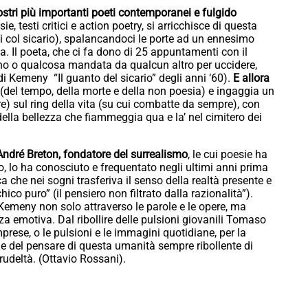
stri più importanti poeti contemporanei e fulgido
e, testi critici e action poetry, si arricchisce di questa
 col sicario), spalancandoci le porte ad un ennesimo
a. Il poeta, che ci fa dono di 25 appuntamenti con il
uno o qualcosa mandata da qualcun altro per uccidere,
di Kemeny “Il guanto del sicario” degli anni ‘60).
E allora
(del tempo, della morte e della non poesia) e ingaggia un
) sul ring della vita (su cui combatte da sempre), con
della bellezza che fiammeggia qua e la’ nel cimitero dei
André Breton, fondatore del surrealismo
, le cui poesie ha
o, lo ha conosciuto e frequentato negli ultimi anni prima
 che nei sogni trasferiva il senso della realtà presente e
co puro” (il pensiero non filtrato dalla razionalità”).
Kemeny non solo attraverso le parole e le opere, ma
za emotiva. Dal ribollire delle pulsioni giovanili Tomaso
mprese, o le pulsioni e le immagini quotidiane, per la
re e del pensare di questa umanità sempre ribollente di
crudeltà. (Ottavio Rossani).