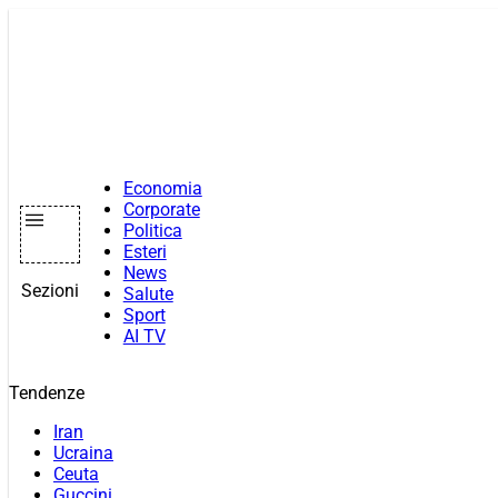
Vai
al
contenuto
Economia
Corporate
Politica
Esteri
News
Sezioni
Salute
Sport
AI TV
Tendenze
Iran
Ucraina
Ceuta
Guccini