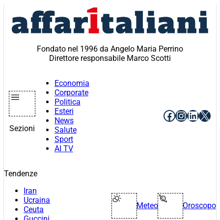
Vai
al
contenuto
Fondato nel 1996 da Angelo Maria Perrino
Direttore responsabile Marco Scotti
Economia
Corporate
Politica
Esteri
Facebook
Instagr
Linke
X
News
Sezioni
Salute
Sport
AI TV
Tendenze
Iran
Ucraina
Meteo
Oroscopo
Ceuta
Guccini