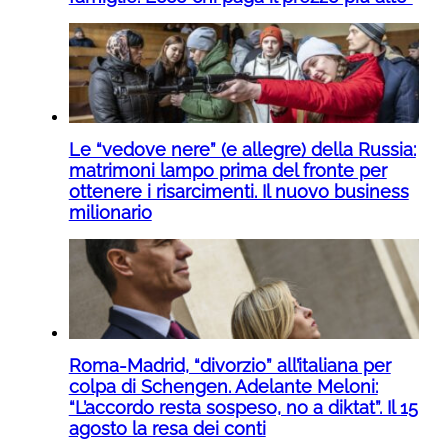
Le “vedove nere” (e allegre) della Russia:
matrimoni lampo prima del fronte per
ottenere i risarcimenti. Il nuovo business
milionario
Roma-Madrid, “divorzio” all’italiana per
colpa di Schengen. Adelante Meloni:
“L’accordo resta sospeso, no a diktat”. Il 15
agosto la resa dei conti