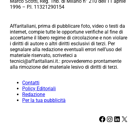
Marco Scotti, Reg. Trib. di Milano n° 210 dell’11 aprile
1996 – P.I. 11321290154
Affaritaliani, prima di pubblicare foto, video o testi da
internet, compie tutte le opportune verifiche al fine di
accertarne il libero regime di circolazione e non violare
i diritti di autore o altri diritti esclusivi di terzi. Per
segnalare alla redazione eventuali errori nell’uso del
materiale riservato, scriveteci a
tecnici@affaritaliani.it.: provvederemo prontamente
alla rimozione del materiale lesivo di diritti di terzi.
Contatti
Policy Editoriali
Redazione
Per la tua pubblicità
Facebook
Instagram
LinkedIn
X