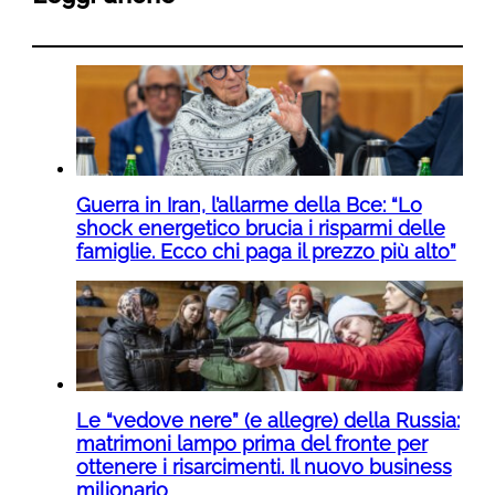
Guerra in Iran, l’allarme della Bce: “Lo
shock energetico brucia i risparmi delle
famiglie. Ecco chi paga il prezzo più alto”
Le “vedove nere” (e allegre) della Russia:
matrimoni lampo prima del fronte per
ottenere i risarcimenti. Il nuovo business
milionario