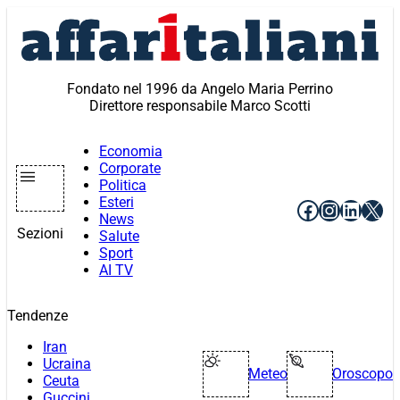
Vai
al
contenuto
Fondato nel 1996 da Angelo Maria Perrino
Direttore responsabile Marco Scotti
Economia
Corporate
Politica
Esteri
Facebook
Instagr
Linke
X
News
Sezioni
Salute
Sport
AI TV
Tendenze
Iran
Ucraina
Meteo
Oroscopo
Ceuta
Guccini