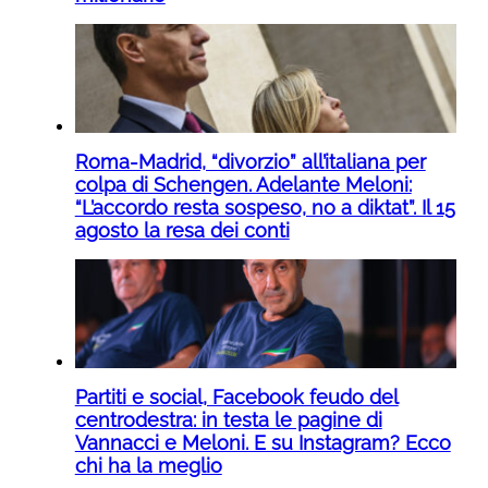
Roma-Madrid, “divorzio” all’italiana per
colpa di Schengen. Adelante Meloni:
“L’accordo resta sospeso, no a diktat”. Il 15
agosto la resa dei conti
Partiti e social, Facebook feudo del
centrodestra: in testa le pagine di
Vannacci e Meloni. E su Instagram? Ecco
chi ha la meglio