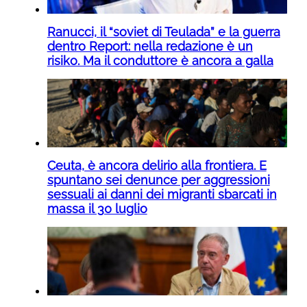
Ranucci, il “soviet di Teulada” e la guerra
dentro Report: nella redazione è un
risiko. Ma il conduttore è ancora a galla
Ceuta, è ancora delirio alla frontiera. E
spuntano sei denunce per aggressioni
sessuali ai danni dei migranti sbarcati in
massa il 30 luglio