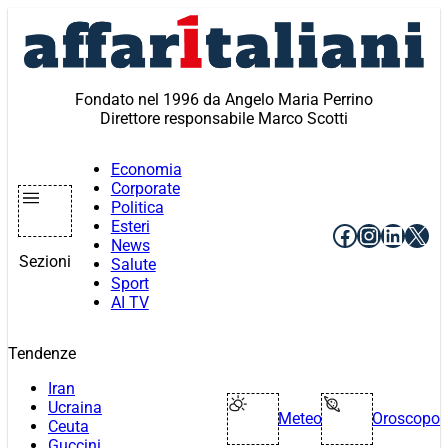
Vai
al
contenuto
Fondato nel 1996 da Angelo Maria Perrino
Direttore responsabile Marco Scotti
Economia
Corporate
Politica
Esteri
Facebook
Instagr
Linke
X
News
Sezioni
Salute
Sport
AI TV
Tendenze
Iran
Ucraina
Meteo
Oroscopo
Ceuta
Guccini