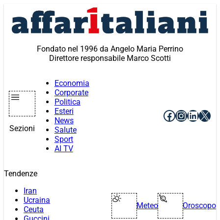
Vai
al
contenuto
Fondato nel 1996 da Angelo Maria Perrino
Direttore responsabile Marco Scotti
Economia
Corporate
Politica
Esteri
Facebook
Instagr
Linke
X
News
Sezioni
Salute
Sport
AI TV
Tendenze
Iran
Ucraina
Meteo
Oroscopo
Ceuta
Guccini