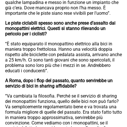
qualche lampadina e messo in funzione un impianto che
già c’era. Dove mancava proprio non l’ha messo. È
importante che le piste siano rese vivibili per l’uomo”.
Le piste ciclabili spesso sono anche prese d’assalto dai
monopattini elettrici. Questi si stanno rilevando un
pericolo per i ciclisti?
“È stato equiparato il monopattino elettrico alla bici in
maniera troppo frettolosa. Hanno una velocità doppia
rispetto alle biciclette con pedalata assista, arrivano anche
a 25 km/h. Ci sono tanti giovani che sono spericolati, il
problema sono loro più che i mezzi in se. Andrebbero
educati i conducenti”.
A Roma, dopo i flop del passato, quanto servirebbe un
servizio di bici in sharing affidabile?
“Va cambiata la filosofia. Perché se il servizio di sharing
dei monopattini funziona, quello delle bici non può farlo?
Va semplicemente regolamentato bene e va trovata una
formula migliore di quelle del passato. Era stato fatto tutto
in maniera troppo approssimativa, servirebbe più
convinzione. Come vediamo con i monopattini, se il