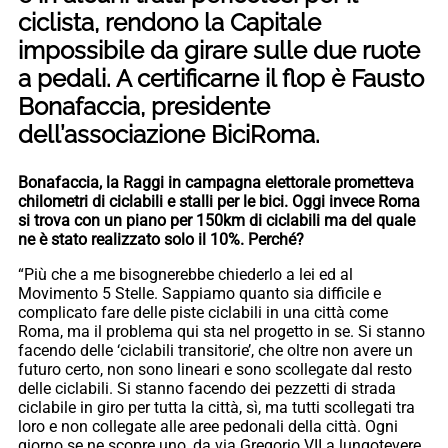
ciclista, rendono la Capitale
impossibile da girare sulle due ruote
a pedali. A certificarne il flop è Fausto
Bonafaccia, presidente
dell’associazione BiciRoma.
Bonafaccia, la Raggi in campagna elettorale prometteva
chilometri di ciclabili e stalli per le bici. Oggi invece Roma
si trova con un piano per 150km di ciclabili ma del quale
ne è stato realizzato solo il 10%. Perché?
“Più che a me bisognerebbe chiederlo a lei ed al
Movimento 5 Stelle. Sappiamo quanto sia difficile e
complicato fare delle piste ciclabili in una città come
Roma, ma il problema qui sta nel progetto in se. Si stanno
facendo delle ‘ciclabili transitorie’, che oltre non avere un
futuro certo, non sono lineari e sono scollegate dal resto
delle ciclabili. Si stanno facendo dei pezzetti di strada
ciclabile in giro per tutta la città, sì, ma tutti scollegati tra
loro e non collegate alle aree pedonali della città. Ogni
giorno se ne scopre uno, da via Gregorio VII a lungotevere