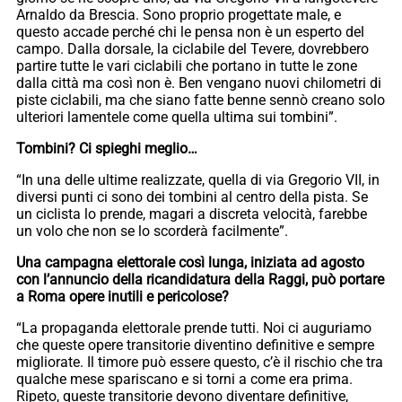
Arnaldo da Brescia. Sono proprio progettate male, e
questo accade perché chi le pensa non è un esperto del
campo. Dalla dorsale, la ciclabile del Tevere, dovrebbero
partire tutte le vari ciclabili che portano in tutte le zone
dalla città ma così non è. Ben vengano nuovi chilometri di
piste ciclabili, ma che siano fatte benne sennò creano solo
ulteriori lamentele come quella ultima sui tombini”.
Tombini? Ci spieghi meglio…
“In una delle ultime realizzate, quella di via Gregorio VII, in
diversi punti ci sono dei tombini al centro della pista. Se
un ciclista lo prende, magari a discreta velocità, farebbe
un volo che non se lo scorderà facilmente”.
Una campagna elettorale così lunga, iniziata ad agosto
con l’annuncio della ricandidatura della Raggi, può portare
a Roma opere inutili e pericolose?
“La propaganda elettorale prende tutti. Noi ci auguriamo
che queste opere transitorie diventino definitive e sempre
migliorate. Il timore può essere questo, c’è il rischio che tra
qualche mese spariscano e si torni a come era prima.
Ripeto, queste transitorie devono diventare definitive,