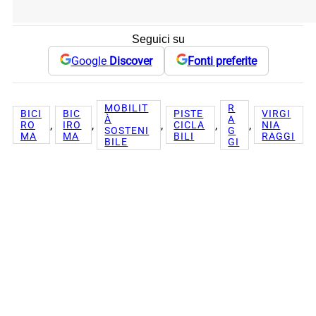
Seguici su
Google
Discover
Fonti preferite
MOBILIT
R
BICI
BIC
PISTE
VIRGI
À
A
, 
, 
, 
, 
, 
RO
IRO
CICLA
NIA
SOSTENI
G
MA
MA
BILI
RAGGI
BILE
GI