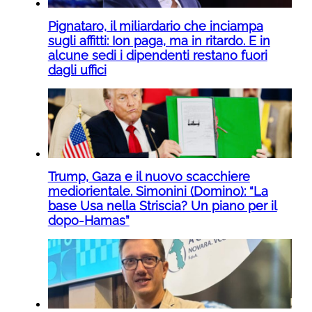
Pignataro, il miliardario che inciampa
sugli affitti: Ion paga, ma in ritardo. E in
alcune sedi i dipendenti restano fuori
dagli uffici
Trump, Gaza e il nuovo scacchiere
mediorientale. Simonini (Domino): “La
base Usa nella Striscia? Un piano per il
dopo-Hamas”