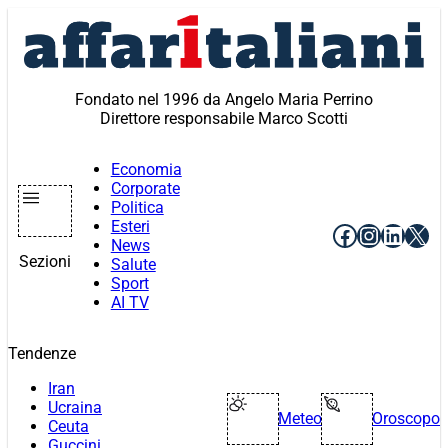
Vai
al
contenuto
Fondato nel 1996 da Angelo Maria Perrino
Direttore responsabile Marco Scotti
Economia
Corporate
Politica
Esteri
Facebook
Instagr
Linke
X
News
Sezioni
Salute
Sport
AI TV
Tendenze
Iran
Ucraina
Meteo
Oroscopo
Ceuta
Guccini