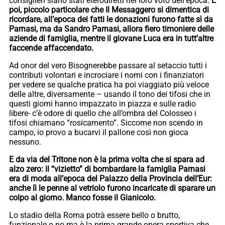
consiglieri siano stati eterodiretti nel loro voto dell’epoca.
E
poi, piccolo particolare che Il Messaggero si dimentica di
ricordare, all’epoca dei fatti le donazioni furono fatte sì da
Parnasi, ma da Sandro Parnasi, allora fiero timoniere delle
aziende di famiglia, mentre il giovane Luca era in tutt’altre
faccende affaccendato.
Ad onor del vero Bisognerebbe passare al setaccio tutti i
contributi volontari e incrociare i nomi con i finanziatori
per vedere se qualche pratica ha poi viaggiato più veloce
delle altre, diversamente – usando il tono dei tifosi che in
questi giorni hanno impazzato in piazza e sulle radio
libere- c’è odore di quello che all’ombra del Colosseo i
tifosi chiamano “rosicamento”. Siccome non scendo in
campo, io provo a bucarvi il pallone così non gioca
nessuno.
E da via del Tritone non è la prima volta che si spara ad
alzo zero: il “vizietto” di bombardare la famiglia Parnasi
era di moda all’epoca del Palazzo della Provincia dell’Eur:
anche lì le penne al vetriolo furono incaricate di sparare un
colpo al giorno. Manco fosse il Gianicolo.
Lo stadio della Roma potrà essere bello o brutto,
funzionale o no ma è la prima grande opera sportiva che