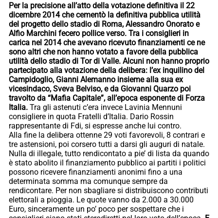
Per la precisione all’atto della votazione definitiva il 22
dicembre 2014 che cementò la definitiva pubblica utilità
del progetto dello stadio di Roma, Alessandro Onorato e
Alfio Marchini fecero pollice verso. Tra i consiglieri in
carica nel 2014 che avevano ricevuto finanziamenti ce ne
sono altri che non hanno votato a favore della pubblica
utilità dello stadio di Tor di Valle. Alcuni non hanno proprio
partecipato alla votazione della delibera: l’ex inquilino del
Campidoglio, Gianni Alemanno insieme alla sua ex
vicesindaco, Sveva Belviso, e da Giovanni Quarzo poi
travolto da “Mafia Capitale”, all’epoca esponente di Forza
Italia.
Tra gli astenuti c’era invece Lavinia Mennuni
consigliere in quota Fratelli d’Italia. Dario Rossin
rappresentante di Fdi, si espresse anche lui contro.
Alla fine la delibera ottenne 29 voti favorevoli, 8 contrari e
tre astensioni, poi corsero tutti a darsi gli auguri di natale.
Nulla di illegale, tutto rendicontato a pie’ di lista da quando
è stato abolito il finanziamento pubblico ai partiti i politici
possono ricevere finanziamenti anonimi fino a una
determinata somma ma comunque sempre da
rendicontare. Per non sbagliare si distribuiscono contributi
elettorali a pioggia. Le quote vanno da 2.000 a 30.000
Euro, sinceramente un po’ poco per sospettare che i