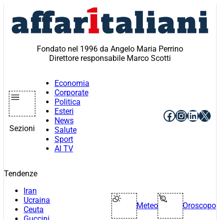
Vai
al
contenuto
Fondato nel 1996 da Angelo Maria Perrino
Direttore responsabile Marco Scotti
Economia
Corporate
Politica
Esteri
Facebook
Instagr
Linke
X
News
Sezioni
Salute
Sport
AI TV
Tendenze
Iran
Ucraina
Meteo
Oroscopo
Ceuta
Guccini