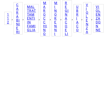
M
M
R
C
V
MAL
A
I
E
U
VI
A
I
TRAT
R
N
GI
B
OL
R
O
1
TAM
O
O
N
R
EN
A
L
, 
, 
, 
, 
, 
, 
, 
, 
1
ENTI
C
R
A
I
ZA
BI
E
2
IN
C
E
C
A
DO
NI
N
FAMI
HI
N
O
C
N
E
Z
GLIA
N
N
E
O
NE
RI
A
O
I
LI