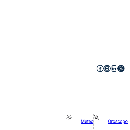
Facebook
Instagr
Linke
X
Meteo
Oroscopo