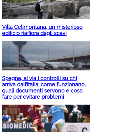
Villa Celimontana, un misterioso
edificio riaffiora dagli scavi
Spagna, al via i controlli su chi
arriva dall’Italia: come funzionano,
quali documenti servono e cosa
fare per evitare problemi