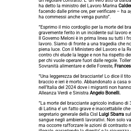
un regolare contratto. E’ un vero atto di barbar
ha detto la ministro del Lavoro Marina
Calde
facendo dalle prime ore, per verificare – ha ag
ha commessi anche venga punito”.
“Esprimo il mio cordoglio per la morte del b
gravemente ferito in un incidente sul lavor
Il Governo Meloni è in prima linea su tutti i 
lavoro. Siamo di fronte a una tragedia che non
piena luce. Con il Ministero del Lavoro e la
contro chi elude la legge e non ha rispetto dei
per chi vuole operare fuori dalle regole. Toller
Sovranità alimentare e delle Foreste,
Francesc
“Una leggerezza del bracciante! Lo dice il tit
braccio e ieri è morto. Abbandonato a casa s
nell’Italia del 2024 dove i migranti non hanno i
Alleanza Verdi e Sinistra
Angelo Bonelli.
“La morte del bracciante agricolo indiano di
di Latina e’ un fatto grave e inaccettabile che
segretario generale della Cisl
Luigi Sbarra
sul
sangue negli ambienti lavorativi. Non solo van
ma occorre rafforzare le azioni di contrasto 
illegale, garantendo la dignita’ e la sicurezza d