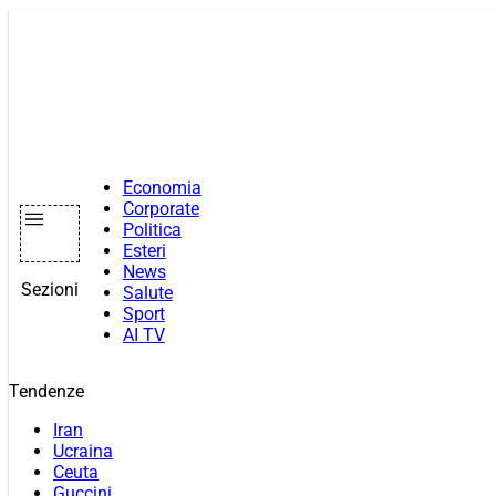
Vai
al
contenuto
Economia
Corporate
Politica
Esteri
News
Sezioni
Salute
Sport
AI TV
Tendenze
Iran
Ucraina
Ceuta
Guccini