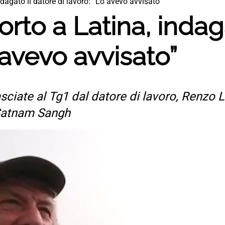
dagato il datore di lavoro: “Lo avevo avvisato”
rto a Latina, indaga
 avevo avvisato”
lasciate al Tg1 dal datore di lavoro, Renzo 
 Satnam Sangh