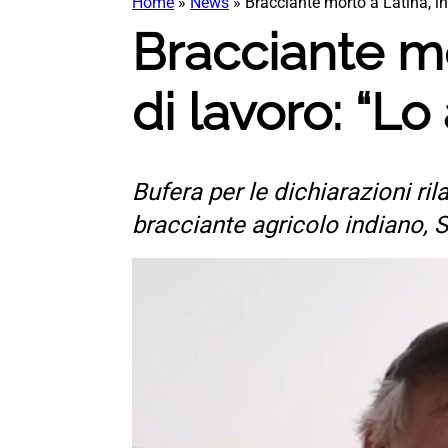
Home
»
News
»
Bracciante morto a Latina, in
Bracciante mo
di lavoro: “Lo
Bufera per le dichiarazioni ri
bracciante agricolo indiano,