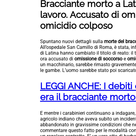
Bracciante morto a Lati
lavoro. Accusato di om
omicidio colposo
Spuntano nuovi dettagli sulla
morte del bracc
All’ospedale San Camillo di Roma, è stata, inf
di Latina hanno cambiato il titolo di reato: il t
ora accusato di
omissione di soccorso
e
omi
un macchinario, sarebbe rimasto gravemente
le gambe. L’uomo sarebbe stato poi scaricat
LEGGI ANCHE: I debiti e
era il bracciante mort
E mentre i carabinieri continuano a indagare, p
agricolo indiano che aveva subito un inciden
abbandonato in gravissime condizioni che ne
commentare questo fatto per le modalità con 