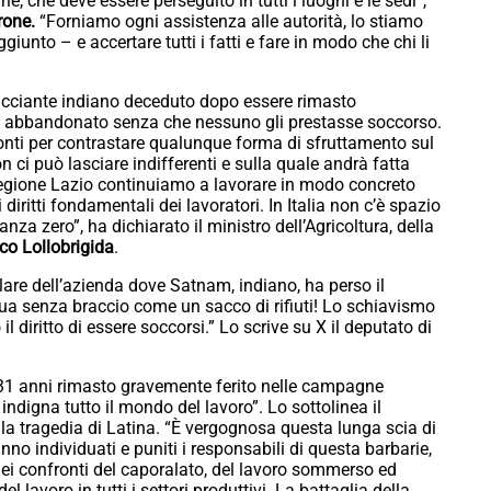
ie, che deve essere perseguito in tutti i luoghi e le sedi”,
rone.
“Forniamo ogni assistenza alle autorità, lo stiamo
giunto – e accertare tutti i fatti e fare in modo che chi li
racciante indiano deceduto dopo essere rimasto
o e abbandonato senza che nessuno gli prestasse soccorso.
fronti per contrastare qualunque forma di sfruttamento sul
 ci può lasciare indifferenti e sulla quale andrà fatta
 Regione Lazio continuiamo a lavorare in modo concreto
 diritti fondamentali dei lavoratori. In Italia non c’è spazio
anza zero”, ha dichiarato il ministro dell’Agricoltura, della
o Lollobrigida
.
olare dell’azienda dove Satnam, indiano, ha perso il
ua senza braccio come un sacco di rifiuti! Lo schiavismo
l diritto di essere soccorsi.” Lo scrive su X il deputato di
 31 anni rimasto gravemente ferito nelle campagne
 indigna tutto il mondo del lavoro”. Lo sottolinea il
la tragedia di Latina. “È vergognosa questa lunga scia di
no individuati e puniti i responsabili di questa barbarie,
nei confronti del caporalato, del lavoro sommerso ed
el lavoro in tutti i settori produttivi. La battaglia della