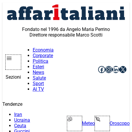
Vai
al
contenuto
Fondato nel 1996 da Angelo Maria Perrino
Direttore responsabile Marco Scotti
Economia
Corporate
Politica
Esteri
Facebook
Instagr
Linke
X
News
Sezioni
Salute
Sport
AI TV
Tendenze
Iran
Ucraina
Meteo
Oroscopo
Ceuta
Guccini