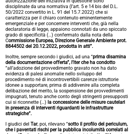
autorizzazione dell’iniziativa in questione sono
disciplinate da una normativa (l’art. 5 e 14 bis del D.L.
50/2022 convertito in L. 91 del 15.7.2022) che si
caratterizza per il chiaro contenuto eminentemente
emergenziale e per concernere interventi che, già nella
declaratoria di legge, appaiono connotati da uno spiccato
grado di specificità (…) confermato dalla nota della
C
ommissione Europea, Direzione Generale Ambiente prot.
8844502 del 20.12.2022, prodotta in atti”.
Inoltre, sempre secondo i giudici, ad una “
prima disamina
della documentazione offerta”, l’iter che ha condotto
“all’adozione del provvedimento gravato non ha dato
evidenza di palesi anomalie nello sviluppo del
procedimento né di incontrovertibili carenze istruttorie
idonee a supportare, prima di addivenire alla completa
delibazione del merito, la sospensione dei provvedimenti
impugnati, tenuto anche conto degli stringenti presupposti
cui si riconnette (…)
la concessione delle misure cautelari
in presenza di interventi riguardanti le infrastrutture
strategiche”.
I giudici del
Tar
, poi, rilevano “
sotto il profilo del periculum,
che i paventati rischi per la pubblica incolumità correlati al