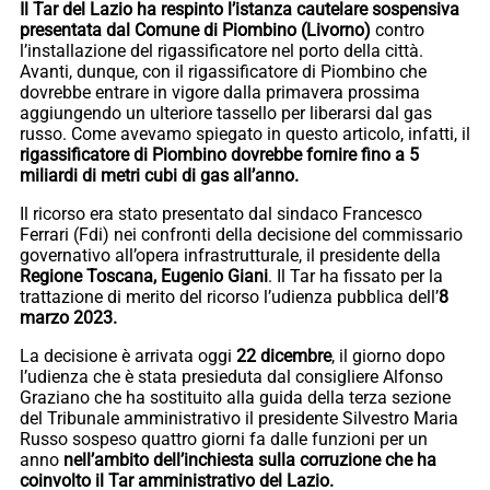
Il Tar del Lazio ha respinto l’istanza cautelare sospensiva
presentata dal Comune di Piombino (Livorno)
contro
l’installazione del rigassificatore nel porto della città.
Avanti, dunque, con il rigassificatore di Piombino che
dovrebbe entrare in vigore dalla primavera prossima
aggiungendo un ulteriore tassello per liberarsi dal gas
russo. Come avevamo spiegato in questo articolo, infatti, il
rigassificatore di Piombino dovrebbe fornire fino a 5
miliardi di metri cubi di gas all’anno.
Il ricorso era stato presentato dal sindaco Francesco
Ferrari (Fdi) nei confronti della decisione del commissario
governativo all’opera infrastrutturale, il presidente della
Regione Toscana, Eugenio Giani
. Il Tar ha fissato per la
trattazione di merito del ricorso l’udienza pubblica dell’
8
marzo 2023.
La decisione è arrivata oggi
22 dicembre
, il giorno dopo
l’udienza che è stata presieduta dal consigliere Alfonso
Graziano che ha sostituito alla guida della terza sezione
del Tribunale amministrativo il presidente Silvestro Maria
Russo sospeso quattro giorni fa dalle funzioni per un
anno
nell’ambito dell’inchiesta sulla corruzione che ha
coinvolto il Tar amministrativo del Lazio.