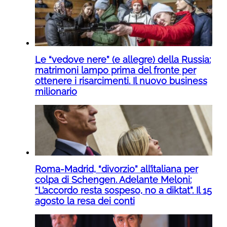
Le “vedove nere” (e allegre) della Russia:
matrimoni lampo prima del fronte per
ottenere i risarcimenti. Il nuovo business
milionario
Roma-Madrid, “divorzio” all’italiana per
colpa di Schengen. Adelante Meloni:
“L’accordo resta sospeso, no a diktat”. Il 15
agosto la resa dei conti